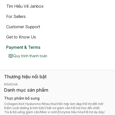
Tìm Hiểu Về Janbox
For Sellers
Customer Support
Get to Know Us
Payment & Terms
Quy trình thanh toán
Thương hiệu nổi bật
KISACHA
Danh mục sản phẩm
Thực phẩm bổ sung
Collagen
/
Axit Hyaluronic
/
Nhau thai
/
Hỗn hợp làm đẹp
/
Hỗ trợ đốt mỡ
/
Kiểm soát đường & tinh bột
/
Chất xơ giảm cân
/
Hỗ trợ trao đổi chất
/
Trà & Đồ uống giảm cân
/
Men vi sinh
/
Enzyme tiêu hóa
/
Hỗ trợ dạ dày
/