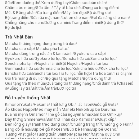
Sữa/Kem dưỡng thể
/
Kem dưỡng tay
/
Chăm sóc bàn chân
/
Chăm sóc móng
/
Sữa tắm / Tẩy tế bào chết
/
Dụng cụ trang điểm
/
Mút & Bông phấn
/
Cọ trang điểm
/
Máy làm đẹp
/
Bộ dưỡng da
/
Bộ trang điểm
/
Sữa rửa mặt nam
/
Lotion cho nam
/
Gel đa năng cho nam
/
Chống nắng cho nam
/
Dưỡng da mini
/
Trang điểm mini
/
Bộ dùng thử
/
Bộ du lịch
Trà Nhật Bản
Matcha thượng hạng dùng trong trà đạo
/
Matcha cao cấp/ Matcha pha Latte
/
Matcha dùng trong nấu ăn & làm bánh
/
Gyokuro cao cấp
/
Gyokuro hữu cơ
/
Gyokuro túi lọc
/
Sencha hữu cơ
/
Sencha túi lọc
/
Sencha pha lạnh
/
Hojicha lá rời
/
Bột Hojicha
/
Hojicha túi lọc
/
Genmaicha hữu cơ
/
Genmaicha túi lọc
/
Kukicha hữu cơ
/
Kukicha túi lọc
/
Bancha hữu cơ
/
Bancha túi lọc
/
Trà túi lọc hỗn hợp
/
Trà hòa tan
/
Trà ủ lạnh
/
Gói trà mang đi du lịch
/
Bộ quà tặng Matcha
/
Bộ trà dùng thử
/
Quà tặng trà theo mùa
/
Quà tặng trà thượng hạng
/
Chổi đánh trà (Chasen)
/
Muỗng lấy trà
/
Bát trà
/
Ấm trà
/
Lưới lọc trà
Đồ truyền thống Nhật
Kimono
/
Yukata
/
Hakama
/
Thắt lưng Obi
/
Tất Tabi
/
Guốc gỗ Geta
/
Áo khoác Happi
/
Mèo may mắn Maneki Neko
/
Búp bê Daruma
/
Bùa hộ mệnh Omamori
/
Thẻ gỗ cầu nguyện Ema
/
Xăm bói Omikuji
/
Dây thừng Shimenawa
/
Bàn thờ Thần đạo Kamidana
/
Quạt xếp
/
Đèn lồng giấy
/
Tranh treo dạng cuộn
/
Chuông trang trí
/
Chuông gió Furin
/
Băng đô lễ hội
/
Búp bê gỗ Kokeshi
/
Búp bê Hina
/
Búp bê Gosho
/
Tượng Phật giáo
/
Tượng thần Shinto
/
Mặt nạ Noh
/
Mặt nạ quỷ Oni
/