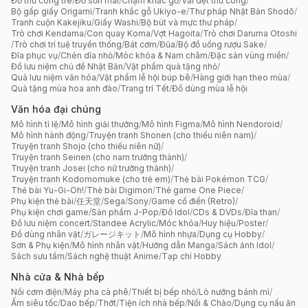
Đồ thủ công tre
/
Đồ sơn mài
/
Chạm khắc gỗ
/
Vải dệt thủ công
/
Bộ gấp giấy Origami
/
Tranh khắc gỗ Ukiyo-e
/
Thư pháp Nhật Bản Shodō
/
Tranh cuộn Kakejiku
/
Giấy Washi
/
Bộ bút và mực thư pháp
/
Trò chơi Kendama
/
Con quay Koma
/
Vợt Hagoita
/
Trò chơi Daruma Otoshi
/
Trò chơi trí tuệ truyền thống
/
Bát cơm
/
Đũa
/
Bộ đồ uống rượu Sake
/
Đĩa phục vụ
/
Chén dĩa nhỏ
/
Móc khóa & Nam châm
/
Đặc sản vùng miền
/
Đồ lưu niệm chủ đề Nhật Bản
/
Vật phẩm quà tặng nhỏ
/
Quà lưu niệm văn hóa
/
Vật phẩm lễ hội búp bê
/
Hàng giới hạn theo mùa
/
Quà tặng mùa hoa anh đào
/
Trang trí Tết
/
Đồ dùng mùa lễ hội
Văn hóa đại chúng
Mô hình tỉ lệ
/
Mô hình giải thưởng
/
Mô hình Figma
/
Mô hình Nendoroid
/
Mô hình hành động
/
Truyện tranh Shonen (cho thiếu niên nam)
/
Truyện tranh Shojo (cho thiếu niên nữ)
/
Truyện tranh Seinen (cho nam trưởng thành)
/
Truyện tranh Josei (cho nữ trưởng thành)
/
Truyện tranh Kodomomuke (cho trẻ em)
/
Thẻ bài Pokémon TCG
/
Thẻ bài Yu-Gi-Oh!
/
Thẻ bài Digimon
/
Thẻ game One Piece
/
Phụ kiện thẻ bài
/
任天堂
/
Sega
/
Sony
/
Game cổ điển (Retro)
/
Phụ kiện chơi game
/
Sản phẩm J-Pop
/
Đồ Idol
/
CDs & DVDs
/
Đĩa than
/
Đồ lưu niệm concert
/
Standee Acrylic
/
Móc khóa
/
Huy hiệu
/
Poster
/
Đồ dùng nhân vật
/
ガレージキット
/
Mô hình nhựa
/
Dụng cụ Hobby
/
Sơn & Phụ kiện
/
Mô hình nhân vật
/
Hướng dẫn Manga
/
Sách ảnh Idol
/
Sách sưu tầm
/
Sách nghệ thuật Anime
/
Tạp chí Hobby
Nhà cửa & Nhà bếp
Nồi cơm điện
/
Máy pha cà phê
/
Thiết bị bếp nhỏ
/
Lò nướng bánh mì
/
Ấm siêu tốc
/
Dao bếp
/
Thớt
/
Tiện ích nhà bếp
/
Nồi & Chảo
/
Dụng cụ nấu ăn