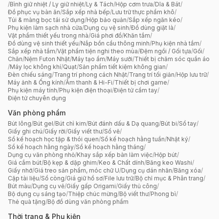
/
Bình giữ nhiệt / Ly giữ nhiệt
/
Ly & Tách
/
Hộp cơm trưa
/
Dĩa & Bát
/
Đồ phục vụ bàn ăn
/
Sắp xếp nhà bếp
/
Lưu trữ thực phẩm khô
/
Túi & màng bọc tái sử dụng
/
Hộp bảo quản
/
Sắp xếp ngăn kéo
/
Phụ kiện làm sạch nhà cửa
/
Dụng cụ vệ sinh
/
Đồ dùng giặt là
/
Vật phẩm thiết yếu trong nhà
/
Giá phơi đồ
/
Khăn tắm
/
Đồ dùng vệ sinh thiết yếu
/
Nắp bồn cầu thông minh
/
Phụ kiện nhà tắm
/
Sắp xếp nhà tắm
/
Vật phẩm tiện nghi theo mùa
/
Đệm ngồi / Gối tựa
/
Gối
/
Chăn
/
Nệm Futon Nhật
/
Máy tạo ẩm
/
Máy sưởi
/
Thiết bị chăm sóc quần áo
/
Máy lọc không khí
/
Quạt
/
Sản phẩm tiết kiệm không gian
/
Đèn chiếu sáng
/
Trang trí phong cách Nhật
/
Trang trí tối giản
/
Hộp lưu trữ
/
Máy ảnh & Ống kính
/
Âm thanh & Hi-Fi
/
Thiết bị chơi game
/
Phụ kiện máy tính
/
Phụ kiện điện thoại
/
Điện tử cầm tay
/
Điện tử chuyên dụng
Văn phòng phẩm
Bút lông
/
Bút gel
/
Bút chì kim
/
Bút đánh dấu & Dạ quang
/
Bút bi
/
Sổ tay
/
Giấy ghi chú
/
Giấy rời
/
Giấy viết thư
/
Sổ vẽ
/
Sổ kế hoạch học tập & thói quen
/
Sổ kế hoạch hằng tuần
/
Nhật ký
/
Sổ kế hoạch hằng ngày
/
Sổ kế hoạch hằng tháng
/
Dụng cụ văn phòng nhỏ
/
Khay sắp xếp bàn làm việc
/
Hộp bút
/
Giá cắm bút
/
Bộ kẹp & dập ghim
/
Keo & Chất dính
/
Băng keo Washi
/
Giấy nhớ
/
Giá treo sản phẩm, móc chữ U
/
Dụng cụ dán nhãn
/
Băng xóa
/
Cặp tài liệu
/
Sổ còng
/
Giá giữ hồ sơ
/
File lưu trữ
/
Bộ chỉ mục & Phân trang
/
Bút màu
/
Dụng cụ vẽ
/
Giấy gấp Origami
/
Giấy thủ công
/
Bộ dụng cụ sáng tạo
/
Thiệp chúc mừng
/
Bộ viết thư
/
Phong bì
/
Thẻ quà tặng
/
Bộ đồ dùng văn phòng phẩm
Thời trang & Phụ kiện