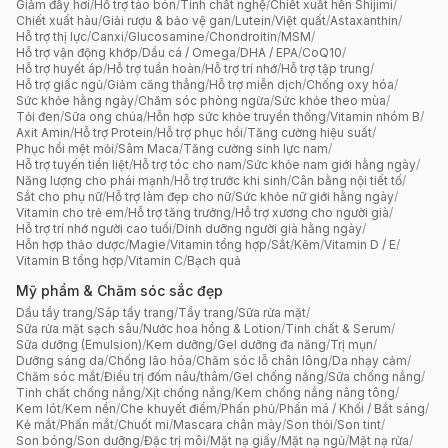
Giảm đầy hơi
/
Hỗ trợ táo bón
/
Tinh chất nghệ
/
Chiết xuất hến Shijimi
/
Chiết xuất hàu
/
Giải rượu & bảo vệ gan
/
Lutein
/
Việt quất
/
Astaxanthin
/
Hỗ trợ thị lực
/
Canxi
/
Glucosamine
/
Chondroitin
/
MSM
/
Hỗ trợ vận động khớp
/
Dầu cá / Omega
/
DHA / EPA
/
CoQ10
/
Hỗ trợ huyết áp
/
Hỗ trợ tuần hoàn
/
Hỗ trợ trí nhớ
/
Hỗ trợ tập trung
/
Hỗ trợ giấc ngủ
/
Giảm căng thẳng
/
Hỗ trợ miễn dịch
/
Chống oxy hóa
/
Sức khỏe hằng ngày
/
Chăm sóc phòng ngừa
/
Sức khỏe theo mùa
/
Tỏi đen
/
Sữa ong chúa
/
Hỗn hợp sức khỏe truyền thống
/
Vitamin nhóm B
/
Axit Amin
/
Hỗ trợ Protein
/
Hỗ trợ phục hồi
/
Tăng cường hiệu suất
/
Phục hồi mệt mỏi
/
Sâm Maca
/
Tăng cường sinh lực nam
/
Hỗ trợ tuyến tiền liệt
/
Hỗ trợ tóc cho nam
/
Sức khỏe nam giới hằng ngày
/
Năng lượng cho phái mạnh
/
Hỗ trợ trước khi sinh
/
Cân bằng nội tiết tố
/
Sắt cho phụ nữ
/
Hỗ trợ làm đẹp cho nữ
/
Sức khỏe nữ giới hằng ngày
/
Vitamin cho trẻ em
/
Hỗ trợ tăng trưởng
/
Hỗ trợ xương cho người già
/
Hỗ trợ trí nhớ người cao tuổi
/
Dinh dưỡng người già hằng ngày
/
Hỗn hợp thảo dược
/
Magie
/
Vitamin tổng hợp
/
Sắt
/
Kẽm
/
Vitamin D / E
/
Vitamin B tổng hợp
/
Vitamin C
/
Bạch quả
Mỹ phẩm & Chăm sóc sắc đẹp
Dầu tẩy trang
/
Sáp tẩy trang
/
Tẩy trang
/
Sữa rửa mặt
/
Sữa rửa mặt sạch sâu
/
Nước hoa hồng & Lotion
/
Tinh chất & Serum
/
Sữa dưỡng (Emulsion)
/
Kem dưỡng
/
Gel dưỡng đa năng
/
Trị mụn
/
Dưỡng sáng da
/
Chống lão hóa
/
Chăm sóc lỗ chân lông
/
Da nhạy cảm
/
Chăm sóc mắt
/
Điều trị đốm nâu/thâm
/
Gel chống nắng
/
Sữa chống nắng
/
Tinh chất chống nắng
/
Xịt chống nắng
/
Kem chống nắng nâng tông
/
Kem lót
/
Kem nền
/
Che khuyết điểm
/
Phấn phủ
/
Phấn má / Khối / Bắt sáng
/
Kẻ mắt
/
Phấn mắt
/
Chuốt mi
/
Mascara chân mày
/
Son thỏi
/
Son tint
/
Son bóng
/
Son dưỡng
/
Đặc trị môi
/
Mặt nạ giấy
/
Mặt nạ ngủ
/
Mặt nạ rửa
/