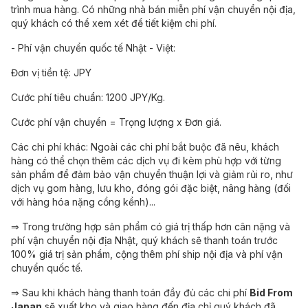
trình mua hàng. Có những nhà bán miễn phí vận chuyển nội địa,
quý khách có thể xem xét để tiết kiệm chi phí.
- Phí vận chuyển quốc tế Nhật - Việt:
Đơn vị tiền tệ: JPY
Cước phí tiêu chuẩn: 1200 JPY/Kg.
Cước phí vận chuyển = Trọng lượng x Đơn giá.
Các chi phí khác: Ngoài các chi phí bắt buộc đã nêu, khách
hàng có thể chọn thêm các dịch vụ đi kèm phù hợp với từng
sản phẩm để đảm bảo vận chuyển thuận lợi và giảm rủi ro, như
dịch vụ gom hàng, lưu kho, đóng gói đặc biệt, nâng hàng (đối
với hàng hóa nặng cồng kềnh)...
⇒ Trong trường hợp sản phẩm có giá trị thấp hơn cân nặng và
phí vận chuyển nội địa Nhật, quý khách sẽ thanh toán trước
100% giá trị sản phẩm, cộng thêm phí ship nội địa và phí vận
chuyển quốc tế.
⇒ Sau khi khách hàng thanh toán đầy đủ các chi phí
Bid From
Japan
sẽ xuất kho và giao hàng đến địa chỉ quý khách đã