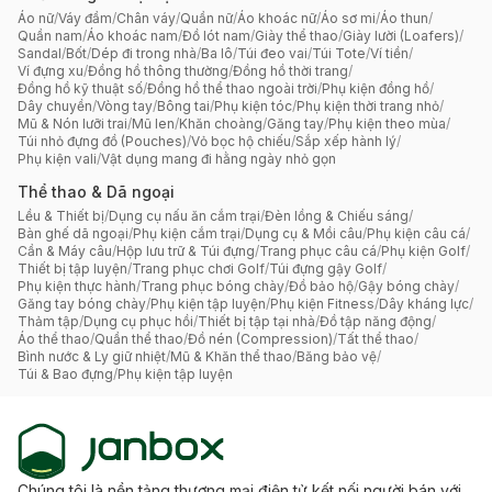
Áo nữ
/
Váy đầm
/
Chân váy
/
Quần nữ
/
Áo khoác nữ
/
Áo sơ mi
/
Áo thun
/
Quần nam
/
Áo khoác nam
/
Đồ lót nam
/
Giày thể thao
/
Giày lười (Loafers)
/
Sandal
/
Bốt
/
Dép đi trong nhà
/
Ba lô
/
Túi đeo vai
/
Túi Tote
/
Ví tiền
/
Ví đựng xu
/
Đồng hồ thông thường
/
Đồng hồ thời trang
/
Đồng hồ kỹ thuật số
/
Đồng hồ thể thao ngoài trời
/
Phụ kiện đồng hồ
/
Dây chuyền
/
Vòng tay
/
Bông tai
/
Phụ kiện tóc
/
Phụ kiện thời trang nhỏ
/
Mũ & Nón lưỡi trai
/
Mũ len
/
Khăn choàng
/
Găng tay
/
Phụ kiện theo mùa
/
Túi nhỏ đựng đồ (Pouches)
/
Vỏ bọc hộ chiếu
/
Sắp xếp hành lý
/
Phụ kiện vali
/
Vật dụng mang đi hằng ngày nhỏ gọn
Thể thao & Dã ngoại
Lều & Thiết bị
/
Dụng cụ nấu ăn cắm trại
/
Đèn lồng & Chiếu sáng
/
Bàn ghế dã ngoại
/
Phụ kiện cắm trại
/
Dụng cụ & Mồi câu
/
Phụ kiện câu cá
/
Cần & Máy câu
/
Hộp lưu trữ & Túi đựng
/
Trang phục câu cá
/
Phụ kiện Golf
/
Thiết bị tập luyện
/
Trang phục chơi Golf
/
Túi đựng gậy Golf
/
Phụ kiện thực hành
/
Trang phục bóng chày
/
Đồ bảo hộ
/
Gậy bóng chày
/
Găng tay bóng chày
/
Phụ kiện tập luyện
/
Phụ kiện Fitness
/
Dây kháng lực
/
Thảm tập
/
Dụng cụ phục hồi
/
Thiết bị tập tại nhà
/
Đồ tập năng động
/
Áo thể thao
/
Quần thể thao
/
Đồ nén (Compression)
/
Tất thể thao
/
Bình nước & Ly giữ nhiệt
/
Mũ & Khăn thể thao
/
Băng bảo vệ
/
Túi & Bao đựng
/
Phụ kiện tập luyện
Chúng tôi là nền tảng thương mại điện tử kết nối người bán với