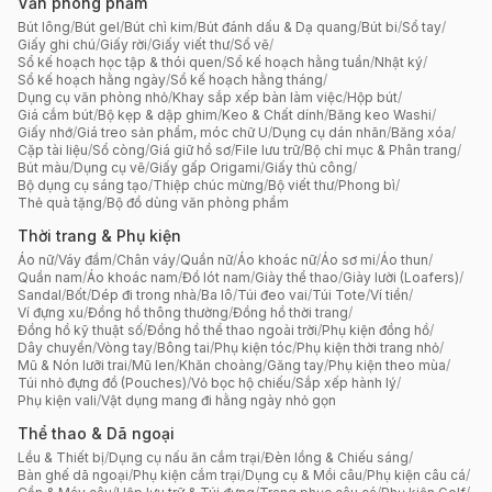
Văn phòng phẩm
Bút lông
/
Bút gel
/
Bút chì kim
/
Bút đánh dấu & Dạ quang
/
Bút bi
/
Sổ tay
/
Giấy ghi chú
/
Giấy rời
/
Giấy viết thư
/
Sổ vẽ
/
Sổ kế hoạch học tập & thói quen
/
Sổ kế hoạch hằng tuần
/
Nhật ký
/
Sổ kế hoạch hằng ngày
/
Sổ kế hoạch hằng tháng
/
Dụng cụ văn phòng nhỏ
/
Khay sắp xếp bàn làm việc
/
Hộp bút
/
Giá cắm bút
/
Bộ kẹp & dập ghim
/
Keo & Chất dính
/
Băng keo Washi
/
Giấy nhớ
/
Giá treo sản phẩm, móc chữ U
/
Dụng cụ dán nhãn
/
Băng xóa
/
Cặp tài liệu
/
Sổ còng
/
Giá giữ hồ sơ
/
File lưu trữ
/
Bộ chỉ mục & Phân trang
/
Bút màu
/
Dụng cụ vẽ
/
Giấy gấp Origami
/
Giấy thủ công
/
Bộ dụng cụ sáng tạo
/
Thiệp chúc mừng
/
Bộ viết thư
/
Phong bì
/
Thẻ quà tặng
/
Bộ đồ dùng văn phòng phẩm
Thời trang & Phụ kiện
Áo nữ
/
Váy đầm
/
Chân váy
/
Quần nữ
/
Áo khoác nữ
/
Áo sơ mi
/
Áo thun
/
Quần nam
/
Áo khoác nam
/
Đồ lót nam
/
Giày thể thao
/
Giày lười (Loafers)
/
Sandal
/
Bốt
/
Dép đi trong nhà
/
Ba lô
/
Túi đeo vai
/
Túi Tote
/
Ví tiền
/
Ví đựng xu
/
Đồng hồ thông thường
/
Đồng hồ thời trang
/
Đồng hồ kỹ thuật số
/
Đồng hồ thể thao ngoài trời
/
Phụ kiện đồng hồ
/
Dây chuyền
/
Vòng tay
/
Bông tai
/
Phụ kiện tóc
/
Phụ kiện thời trang nhỏ
/
Mũ & Nón lưỡi trai
/
Mũ len
/
Khăn choàng
/
Găng tay
/
Phụ kiện theo mùa
/
Túi nhỏ đựng đồ (Pouches)
/
Vỏ bọc hộ chiếu
/
Sắp xếp hành lý
/
Phụ kiện vali
/
Vật dụng mang đi hằng ngày nhỏ gọn
Thể thao & Dã ngoại
Lều & Thiết bị
/
Dụng cụ nấu ăn cắm trại
/
Đèn lồng & Chiếu sáng
/
Bàn ghế dã ngoại
/
Phụ kiện cắm trại
/
Dụng cụ & Mồi câu
/
Phụ kiện câu cá
/