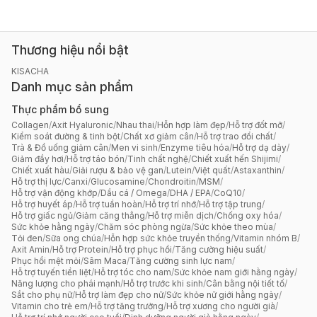
Thương hiệu nổi bật
KISACHA
Danh mục sản phẩm
Thực phẩm bổ sung
Collagen
/
Axit Hyaluronic
/
Nhau thai
/
Hỗn hợp làm đẹp
/
Hỗ trợ đốt mỡ
/
Kiểm soát đường & tinh bột
/
Chất xơ giảm cân
/
Hỗ trợ trao đổi chất
/
Trà & Đồ uống giảm cân
/
Men vi sinh
/
Enzyme tiêu hóa
/
Hỗ trợ dạ dày
/
Giảm đầy hơi
/
Hỗ trợ táo bón
/
Tinh chất nghệ
/
Chiết xuất hến Shijimi
/
Chiết xuất hàu
/
Giải rượu & bảo vệ gan
/
Lutein
/
Việt quất
/
Astaxanthin
/
Hỗ trợ thị lực
/
Canxi
/
Glucosamine
/
Chondroitin
/
MSM
/
Hỗ trợ vận động khớp
/
Dầu cá / Omega
/
DHA / EPA
/
CoQ10
/
Hỗ trợ huyết áp
/
Hỗ trợ tuần hoàn
/
Hỗ trợ trí nhớ
/
Hỗ trợ tập trung
/
Hỗ trợ giấc ngủ
/
Giảm căng thẳng
/
Hỗ trợ miễn dịch
/
Chống oxy hóa
/
Sức khỏe hằng ngày
/
Chăm sóc phòng ngừa
/
Sức khỏe theo mùa
/
Tỏi đen
/
Sữa ong chúa
/
Hỗn hợp sức khỏe truyền thống
/
Vitamin nhóm B
/
Axit Amin
/
Hỗ trợ Protein
/
Hỗ trợ phục hồi
/
Tăng cường hiệu suất
/
Phục hồi mệt mỏi
/
Sâm Maca
/
Tăng cường sinh lực nam
/
Hỗ trợ tuyến tiền liệt
/
Hỗ trợ tóc cho nam
/
Sức khỏe nam giới hằng ngày
/
Năng lượng cho phái mạnh
/
Hỗ trợ trước khi sinh
/
Cân bằng nội tiết tố
/
Sắt cho phụ nữ
/
Hỗ trợ làm đẹp cho nữ
/
Sức khỏe nữ giới hằng ngày
/
Vitamin cho trẻ em
/
Hỗ trợ tăng trưởng
/
Hỗ trợ xương cho người già
/