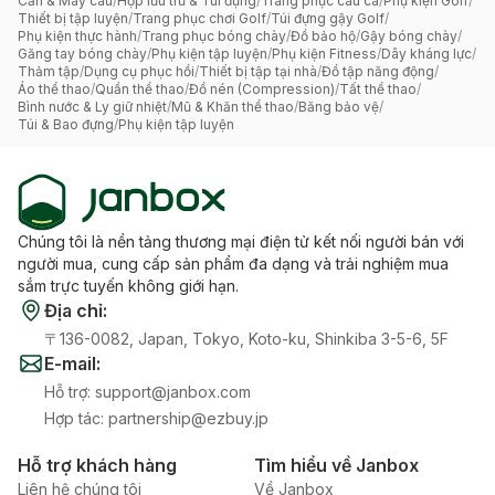
Cần & Máy câu
/
Hộp lưu trữ & Túi đựng
/
Trang phục câu cá
/
Phụ kiện Golf
/
Thiết bị tập luyện
/
Trang phục chơi Golf
/
Túi đựng gậy Golf
/
Phụ kiện thực hành
/
Trang phục bóng chày
/
Đồ bảo hộ
/
Gậy bóng chày
/
Găng tay bóng chày
/
Phụ kiện tập luyện
/
Phụ kiện Fitness
/
Dây kháng lực
/
Thảm tập
/
Dụng cụ phục hồi
/
Thiết bị tập tại nhà
/
Đồ tập năng động
/
Áo thể thao
/
Quần thể thao
/
Đồ nén (Compression)
/
Tất thể thao
/
Bình nước & Ly giữ nhiệt
/
Mũ & Khăn thể thao
/
Băng bảo vệ
/
Túi & Bao đựng
/
Phụ kiện tập luyện
Chúng tôi là nền tảng thương mại điện tử kết nối người bán với
người mua, cung cấp sản phẩm đa dạng và trải nghiệm mua
sắm trực tuyến không giới hạn.
Địa chỉ
:
〒136-0082, Japan, Tokyo, Koto-ku, Shinkiba 3-5-6, 5F
E-mail
:
Hỗ trợ
:
support@janbox.com
Hợp tác
:
partnership@ezbuy.jp
Hỗ trợ khách hàng
Tìm hiểu về Janbox
Liên hệ chúng tôi
Về Janbox