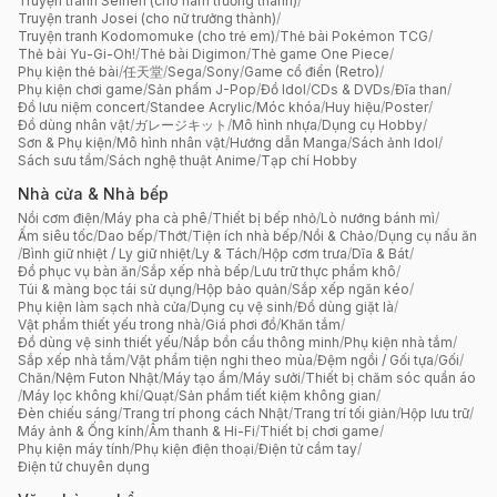
Truyện tranh Seinen (cho nam trưởng thành)
/
Truyện tranh Josei (cho nữ trưởng thành)
/
Truyện tranh Kodomomuke (cho trẻ em)
/
Thẻ bài Pokémon TCG
/
Thẻ bài Yu-Gi-Oh!
/
Thẻ bài Digimon
/
Thẻ game One Piece
/
Phụ kiện thẻ bài
/
任天堂
/
Sega
/
Sony
/
Game cổ điển (Retro)
/
Phụ kiện chơi game
/
Sản phẩm J-Pop
/
Đồ Idol
/
CDs & DVDs
/
Đĩa than
/
Đồ lưu niệm concert
/
Standee Acrylic
/
Móc khóa
/
Huy hiệu
/
Poster
/
Đồ dùng nhân vật
/
ガレージキット
/
Mô hình nhựa
/
Dụng cụ Hobby
/
Sơn & Phụ kiện
/
Mô hình nhân vật
/
Hướng dẫn Manga
/
Sách ảnh Idol
/
Sách sưu tầm
/
Sách nghệ thuật Anime
/
Tạp chí Hobby
Nhà cửa & Nhà bếp
Nồi cơm điện
/
Máy pha cà phê
/
Thiết bị bếp nhỏ
/
Lò nướng bánh mì
/
Ấm siêu tốc
/
Dao bếp
/
Thớt
/
Tiện ích nhà bếp
/
Nồi & Chảo
/
Dụng cụ nấu ăn
/
Bình giữ nhiệt / Ly giữ nhiệt
/
Ly & Tách
/
Hộp cơm trưa
/
Dĩa & Bát
/
Đồ phục vụ bàn ăn
/
Sắp xếp nhà bếp
/
Lưu trữ thực phẩm khô
/
Túi & màng bọc tái sử dụng
/
Hộp bảo quản
/
Sắp xếp ngăn kéo
/
Phụ kiện làm sạch nhà cửa
/
Dụng cụ vệ sinh
/
Đồ dùng giặt là
/
Vật phẩm thiết yếu trong nhà
/
Giá phơi đồ
/
Khăn tắm
/
Đồ dùng vệ sinh thiết yếu
/
Nắp bồn cầu thông minh
/
Phụ kiện nhà tắm
/
Sắp xếp nhà tắm
/
Vật phẩm tiện nghi theo mùa
/
Đệm ngồi / Gối tựa
/
Gối
/
Chăn
/
Nệm Futon Nhật
/
Máy tạo ẩm
/
Máy sưởi
/
Thiết bị chăm sóc quần áo
/
Máy lọc không khí
/
Quạt
/
Sản phẩm tiết kiệm không gian
/
Đèn chiếu sáng
/
Trang trí phong cách Nhật
/
Trang trí tối giản
/
Hộp lưu trữ
/
Máy ảnh & Ống kính
/
Âm thanh & Hi-Fi
/
Thiết bị chơi game
/
Phụ kiện máy tính
/
Phụ kiện điện thoại
/
Điện tử cầm tay
/
Điện tử chuyên dụng