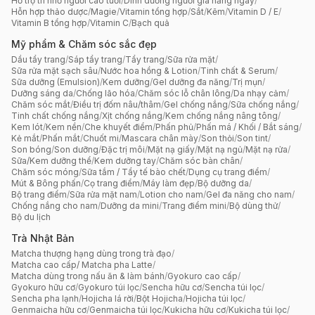
Hỗ trợ trí nhớ người cao tuổi
/
Dinh dưỡng người già hằng ngày
/
Hỗn hợp thảo dược
/
Magie
/
Vitamin tổng hợp
/
Sắt
/
Kẽm
/
Vitamin D / E
/
Vitamin B tổng hợp
/
Vitamin C
/
Bạch quả
Mỹ phẩm & Chăm sóc sắc đẹp
Dầu tẩy trang
/
Sáp tẩy trang
/
Tẩy trang
/
Sữa rửa mặt
/
Sữa rửa mặt sạch sâu
/
Nước hoa hồng & Lotion
/
Tinh chất & Serum
/
Sữa dưỡng (Emulsion)
/
Kem dưỡng
/
Gel dưỡng đa năng
/
Trị mụn
/
Dưỡng sáng da
/
Chống lão hóa
/
Chăm sóc lỗ chân lông
/
Da nhạy cảm
/
Chăm sóc mắt
/
Điều trị đốm nâu/thâm
/
Gel chống nắng
/
Sữa chống nắng
/
Tinh chất chống nắng
/
Xịt chống nắng
/
Kem chống nắng nâng tông
/
Kem lót
/
Kem nền
/
Che khuyết điểm
/
Phấn phủ
/
Phấn má / Khối / Bắt sáng
/
Kẻ mắt
/
Phấn mắt
/
Chuốt mi
/
Mascara chân mày
/
Son thỏi
/
Son tint
/
Son bóng
/
Son dưỡng
/
Đặc trị môi
/
Mặt nạ giấy
/
Mặt nạ ngủ
/
Mặt nạ rửa
/
Sữa/Kem dưỡng thể
/
Kem dưỡng tay
/
Chăm sóc bàn chân
/
Chăm sóc móng
/
Sữa tắm / Tẩy tế bào chết
/
Dụng cụ trang điểm
/
Mút & Bông phấn
/
Cọ trang điểm
/
Máy làm đẹp
/
Bộ dưỡng da
/
Bộ trang điểm
/
Sữa rửa mặt nam
/
Lotion cho nam
/
Gel đa năng cho nam
/
Chống nắng cho nam
/
Dưỡng da mini
/
Trang điểm mini
/
Bộ dùng thử
/
Bộ du lịch
Trà Nhật Bản
Matcha thượng hạng dùng trong trà đạo
/
Matcha cao cấp/ Matcha pha Latte
/
Matcha dùng trong nấu ăn & làm bánh
/
Gyokuro cao cấp
/
Gyokuro hữu cơ
/
Gyokuro túi lọc
/
Sencha hữu cơ
/
Sencha túi lọc
/
Sencha pha lạnh
/
Hojicha lá rời
/
Bột Hojicha
/
Hojicha túi lọc
/
Genmaicha hữu cơ
/
Genmaicha túi lọc
/
Kukicha hữu cơ
/
Kukicha túi lọc
/