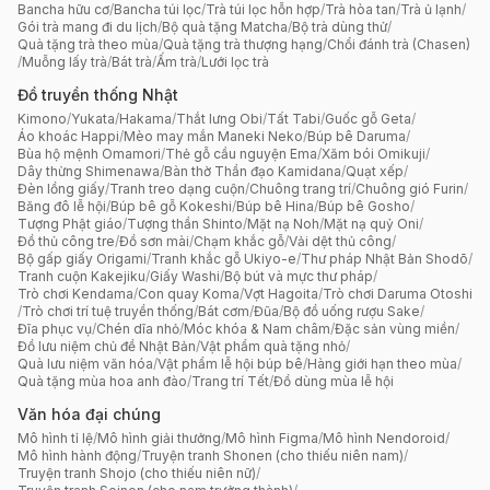
Bancha hữu cơ
/
Bancha túi lọc
/
Trà túi lọc hỗn hợp
/
Trà hòa tan
/
Trà ủ lạnh
/
Gói trà mang đi du lịch
/
Bộ quà tặng Matcha
/
Bộ trà dùng thử
/
Quà tặng trà theo mùa
/
Quà tặng trà thượng hạng
/
Chổi đánh trà (Chasen)
/
Muỗng lấy trà
/
Bát trà
/
Ấm trà
/
Lưới lọc trà
Đồ truyền thống Nhật
Kimono
/
Yukata
/
Hakama
/
Thắt lưng Obi
/
Tất Tabi
/
Guốc gỗ Geta
/
Áo khoác Happi
/
Mèo may mắn Maneki Neko
/
Búp bê Daruma
/
Bùa hộ mệnh Omamori
/
Thẻ gỗ cầu nguyện Ema
/
Xăm bói Omikuji
/
Dây thừng Shimenawa
/
Bàn thờ Thần đạo Kamidana
/
Quạt xếp
/
Đèn lồng giấy
/
Tranh treo dạng cuộn
/
Chuông trang trí
/
Chuông gió Furin
/
Băng đô lễ hội
/
Búp bê gỗ Kokeshi
/
Búp bê Hina
/
Búp bê Gosho
/
Tượng Phật giáo
/
Tượng thần Shinto
/
Mặt nạ Noh
/
Mặt nạ quỷ Oni
/
Đồ thủ công tre
/
Đồ sơn mài
/
Chạm khắc gỗ
/
Vải dệt thủ công
/
Bộ gấp giấy Origami
/
Tranh khắc gỗ Ukiyo-e
/
Thư pháp Nhật Bản Shodō
/
Tranh cuộn Kakejiku
/
Giấy Washi
/
Bộ bút và mực thư pháp
/
Trò chơi Kendama
/
Con quay Koma
/
Vợt Hagoita
/
Trò chơi Daruma Otoshi
/
Trò chơi trí tuệ truyền thống
/
Bát cơm
/
Đũa
/
Bộ đồ uống rượu Sake
/
Đĩa phục vụ
/
Chén dĩa nhỏ
/
Móc khóa & Nam châm
/
Đặc sản vùng miền
/
Đồ lưu niệm chủ đề Nhật Bản
/
Vật phẩm quà tặng nhỏ
/
Quà lưu niệm văn hóa
/
Vật phẩm lễ hội búp bê
/
Hàng giới hạn theo mùa
/
Quà tặng mùa hoa anh đào
/
Trang trí Tết
/
Đồ dùng mùa lễ hội
Văn hóa đại chúng
Mô hình tỉ lệ
/
Mô hình giải thưởng
/
Mô hình Figma
/
Mô hình Nendoroid
/
Mô hình hành động
/
Truyện tranh Shonen (cho thiếu niên nam)
/
Truyện tranh Shojo (cho thiếu niên nữ)
/