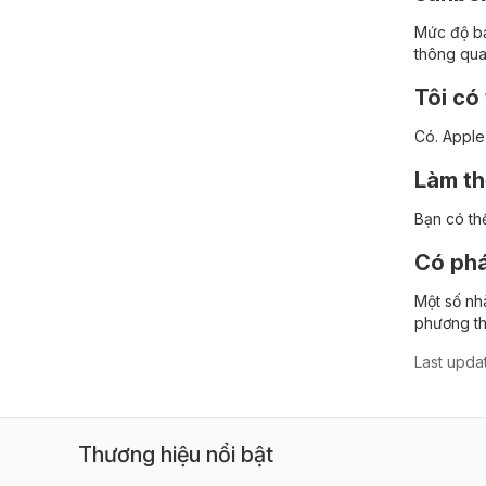
Mức độ bả
thông qua
Tôi có
Có. Apple 
Làm th
Bạn có th
Có phá
Một số nh
phương th
Last upda
Thương hiệu nổi bật