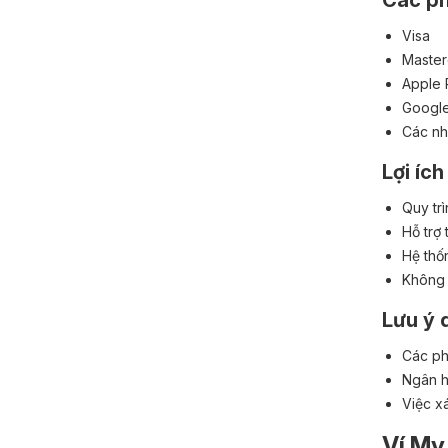
Các ph
Visa
Master
Apple 
Googl
Các nh
Lợi ích
Quy tr
Hỗ trợ 
Hệ thố
Không 
Lưu ý 
Các ph
Ngân h
Việc x
Ví My