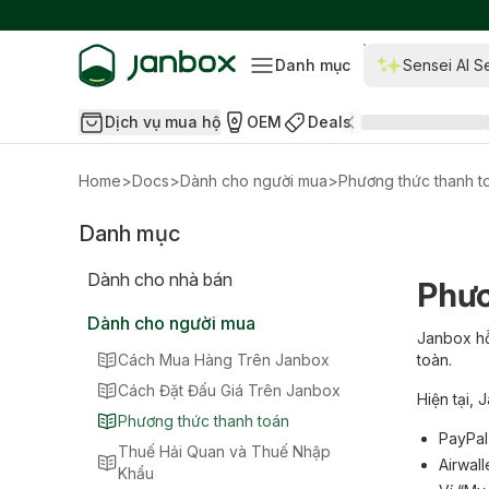
Danh mục
Sensei AI S
Dịch vụ mua hộ
OEM
Deals
Home
>
Docs
>
Dành cho người mua
>
Phương thức thanh t
Danh mục
Dành cho nhà bán
Phươ
Dành cho người mua
Janbox hỗ
Cách Mua Hàng Trên Janbox
toàn.
Cách Đặt Đấu Giá Trên Janbox
Hiện tại,
Phương thức thanh toán
PayPal
Thuế Hải Quan và Thuế Nhập
Airwall
Khẩu