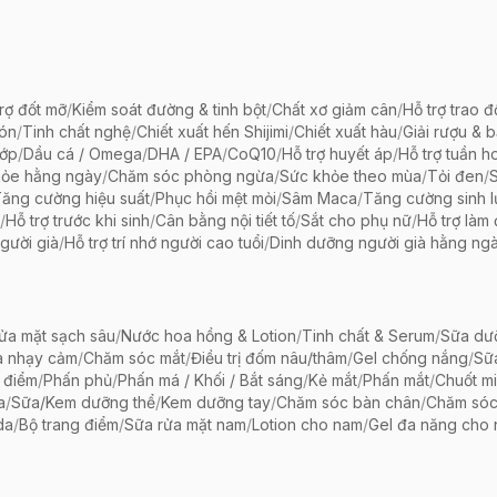
rợ đốt mỡ
/
Kiểm soát đường & tinh bột
/
Chất xơ giảm cân
/
Hỗ trợ trao đ
bón
/
Tinh chất nghệ
/
Chiết xuất hến Shijimi
/
Chiết xuất hàu
/
Giải rượu & 
hớp
/
Dầu cá / Omega
/
DHA / EPA
/
CoQ10
/
Hỗ trợ huyết áp
/
Hỗ trợ tuần h
hỏe hằng ngày
/
Chăm sóc phòng ngừa
/
Sức khỏe theo mùa
/
Tỏi đen
/
ăng cường hiệu suất
/
Phục hồi mệt mỏi
/
Sâm Maca
/
Tăng cường sinh 
/
Hỗ trợ trước khi sinh
/
Cân bằng nội tiết tố
/
Sắt cho phụ nữ
/
Hỗ trợ làm
gười già
/
Hỗ trợ trí nhớ người cao tuổi
/
Dinh dưỡng người già hằng ng
ửa mặt sạch sâu
/
Nước hoa hồng & Lotion
/
Tinh chất & Serum
/
Sữa dưỡ
a nhạy cảm
/
Chăm sóc mắt
/
Điều trị đốm nâu/thâm
/
Gel chống nắng
/
Sữ
 điểm
/
Phấn phủ
/
Phấn má / Khối / Bắt sáng
/
Kẻ mắt
/
Phấn mắt
/
Chuốt mi
a
/
Sữa/Kem dưỡng thể
/
Kem dưỡng tay
/
Chăm sóc bàn chân
/
Chăm só
da
/
Bộ trang điểm
/
Sữa rửa mặt nam
/
Lotion cho nam
/
Gel đa năng cho