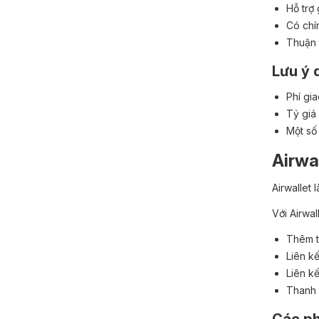
Hỗ trợ 
Có chí
Thuận 
Lưu ý 
Phí gi
Tỷ giá
Một số
Airwa
Airwallet 
Với Airwal
Thêm t
Liên k
Liên k
Thanh 