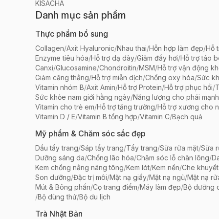
KISACHA
Danh mục sản phẩm
Thực phẩm bổ sung
Collagen
/
Axit Hyaluronic
/
Nhau thai
/
Hỗn hợp làm đẹp
/
Hỗ t
Enzyme tiêu hóa
/
Hỗ trợ dạ dày
/
Giảm đầy hơi
/
Hỗ trợ táo 
Canxi
/
Glucosamine
/
Chondroitin
/
MSM
/
Hỗ trợ vận động k
Giảm căng thẳng
/
Hỗ trợ miễn dịch
/
Chống oxy hóa
/
Sức k
Vitamin nhóm B
/
Axit Amin
/
Hỗ trợ Protein
/
Hỗ trợ phục hồi
/
T
Sức khỏe nam giới hằng ngày
/
Năng lượng cho phái mạnh
Vitamin cho trẻ em
/
Hỗ trợ tăng trưởng
/
Hỗ trợ xương cho n
Vitamin D / E
/
Vitamin B tổng hợp
/
Vitamin C
/
Bạch quả
Mỹ phẩm & Chăm sóc sắc đẹp
Dầu tẩy trang
/
Sáp tẩy trang
/
Tẩy trang
/
Sữa rửa mặt
/
Sữa r
Dưỡng sáng da
/
Chống lão hóa
/
Chăm sóc lỗ chân lông
/
D
Kem chống nắng nâng tông
/
Kem lót
/
Kem nền
/
Che khuyết
Son dưỡng
/
Đặc trị môi
/
Mặt nạ giấy
/
Mặt nạ ngủ
/
Mặt nạ rử
Mút & Bông phấn
/
Cọ trang điểm
/
Máy làm đẹp
/
Bộ dưỡng 
/
Bộ dùng thử
/
Bộ du lịch
Trà Nhật Bản