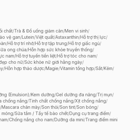
ổi chất
/
Trà & Đồ uống giảm cân
/
Men vi sinh
/
bảo vệ gan
/
Lutein
/
Việt quất
/
Astaxanthin
/
Hỗ trợ thị lực
/
oàn
/
Hỗ trợ trí nhớ
/
Hỗ trợ tập trung
/
Hỗ trợ giấc ngủ
/
Sữa ong chúa
/
Hỗn hợp sức khỏe truyền thống
/
lực nam
/
Hỗ trợ tuyến tiền liệt
/
Hỗ trợ tóc cho nam
/
 đẹp cho nữ
/
Sức khỏe nữ giới hằng ngày
/
ày
/
Hỗn hợp thảo dược
/
Magie
/
Vitamin tổng hợp
/
Sắt
/
Kẽm
/
ng (Emulsion)
/
Kem dưỡng
/
Gel dưỡng đa năng
/
Trị mụn
/
a chống nắng
/
Tinh chất chống nắng
/
Xịt chống nắng
/
/
Mascara chân mày
/
Son thỏi
/
Son tint
/
Son bóng
/
c móng
/
Sữa tắm / Tẩy tế bào chết
/
Dụng cụ trang điểm
/
 nam
/
Chống nắng cho nam
/
Dưỡng da mini
/
Trang điểm mini