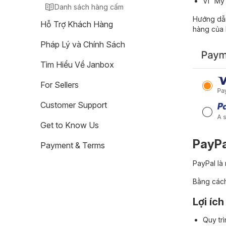
Ví “My
Danh sách hàng cấm
Hướng dẫn
Hỗ Trợ Khách Hàng
hàng của 
Pháp Lý và Chính Sách
Tìm Hiểu Về Janbox
For Sellers
Customer Support
Get to Know Us
PayPa
Payment & Terms
PayPal là
Bằng cách
Lợi íc
Quy tr