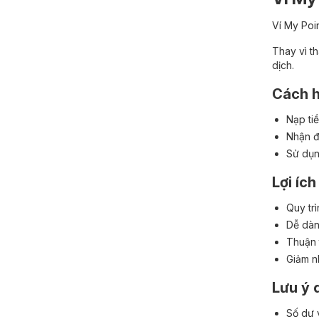
Ví My Poi
Thay vì t
dịch.
Cách h
Nạp ti
Nhận đ
Sử dụn
Lợi íc
Quy tr
Dễ dàn
Thuận 
Giảm nh
Lưu ý 
Số dư v