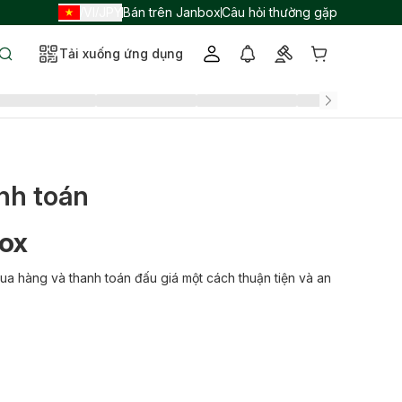
VI
JPY
Bán trên Janbox
Câu hỏi thường gặp
/
/
Tải xuống ứng dụng
nh toán
ox
a hàng và thanh toán đấu giá một cách thuận tiện và an