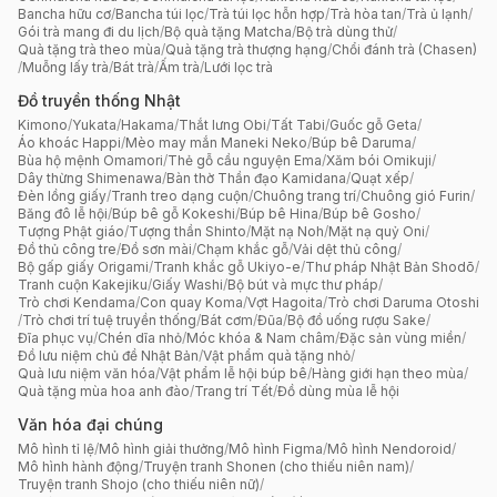
Bancha hữu cơ
/
Bancha túi lọc
/
Trà túi lọc hỗn hợp
/
Trà hòa tan
/
Trà ủ lạnh
/
Gói trà mang đi du lịch
/
Bộ quà tặng Matcha
/
Bộ trà dùng thử
/
Quà tặng trà theo mùa
/
Quà tặng trà thượng hạng
/
Chổi đánh trà (Chasen)
/
Muỗng lấy trà
/
Bát trà
/
Ấm trà
/
Lưới lọc trà
Đồ truyền thống Nhật
Kimono
/
Yukata
/
Hakama
/
Thắt lưng Obi
/
Tất Tabi
/
Guốc gỗ Geta
/
Áo khoác Happi
/
Mèo may mắn Maneki Neko
/
Búp bê Daruma
/
Bùa hộ mệnh Omamori
/
Thẻ gỗ cầu nguyện Ema
/
Xăm bói Omikuji
/
Dây thừng Shimenawa
/
Bàn thờ Thần đạo Kamidana
/
Quạt xếp
/
Đèn lồng giấy
/
Tranh treo dạng cuộn
/
Chuông trang trí
/
Chuông gió Furin
/
Băng đô lễ hội
/
Búp bê gỗ Kokeshi
/
Búp bê Hina
/
Búp bê Gosho
/
Tượng Phật giáo
/
Tượng thần Shinto
/
Mặt nạ Noh
/
Mặt nạ quỷ Oni
/
Đồ thủ công tre
/
Đồ sơn mài
/
Chạm khắc gỗ
/
Vải dệt thủ công
/
Bộ gấp giấy Origami
/
Tranh khắc gỗ Ukiyo-e
/
Thư pháp Nhật Bản Shodō
/
Tranh cuộn Kakejiku
/
Giấy Washi
/
Bộ bút và mực thư pháp
/
Trò chơi Kendama
/
Con quay Koma
/
Vợt Hagoita
/
Trò chơi Daruma Otoshi
/
Trò chơi trí tuệ truyền thống
/
Bát cơm
/
Đũa
/
Bộ đồ uống rượu Sake
/
Đĩa phục vụ
/
Chén dĩa nhỏ
/
Móc khóa & Nam châm
/
Đặc sản vùng miền
/
Đồ lưu niệm chủ đề Nhật Bản
/
Vật phẩm quà tặng nhỏ
/
Quà lưu niệm văn hóa
/
Vật phẩm lễ hội búp bê
/
Hàng giới hạn theo mùa
/
Quà tặng mùa hoa anh đào
/
Trang trí Tết
/
Đồ dùng mùa lễ hội
Văn hóa đại chúng
Mô hình tỉ lệ
/
Mô hình giải thưởng
/
Mô hình Figma
/
Mô hình Nendoroid
/
Mô hình hành động
/
Truyện tranh Shonen (cho thiếu niên nam)
/
Truyện tranh Shojo (cho thiếu niên nữ)
/