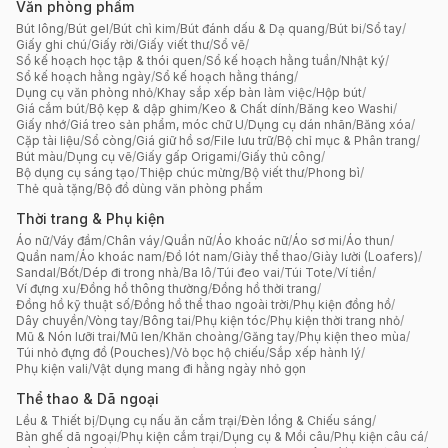
Văn phòng phẩm
Bút lông
/
Bút gel
/
Bút chì kim
/
Bút đánh dấu & Dạ quang
/
Bút bi
/
Sổ tay
/
Giấy ghi chú
/
Giấy rời
/
Giấy viết thư
/
Sổ vẽ
/
Sổ kế hoạch học tập & thói quen
/
Sổ kế hoạch hằng tuần
/
Nhật ký
/
Sổ kế hoạch hằng ngày
/
Sổ kế hoạch hằng tháng
/
Dụng cụ văn phòng nhỏ
/
Khay sắp xếp bàn làm việc
/
Hộp bút
/
Giá cắm bút
/
Bộ kẹp & dập ghim
/
Keo & Chất dính
/
Băng keo Washi
/
Giấy nhớ
/
Giá treo sản phẩm, móc chữ U
/
Dụng cụ dán nhãn
/
Băng xóa
/
Cặp tài liệu
/
Sổ còng
/
Giá giữ hồ sơ
/
File lưu trữ
/
Bộ chỉ mục & Phân trang
/
Bút màu
/
Dụng cụ vẽ
/
Giấy gấp Origami
/
Giấy thủ công
/
Bộ dụng cụ sáng tạo
/
Thiệp chúc mừng
/
Bộ viết thư
/
Phong bì
/
Thẻ quà tặng
/
Bộ đồ dùng văn phòng phẩm
Thời trang & Phụ kiện
Áo nữ
/
Váy đầm
/
Chân váy
/
Quần nữ
/
Áo khoác nữ
/
Áo sơ mi
/
Áo thun
/
Quần nam
/
Áo khoác nam
/
Đồ lót nam
/
Giày thể thao
/
Giày lười (Loafers)
/
Sandal
/
Bốt
/
Dép đi trong nhà
/
Ba lô
/
Túi đeo vai
/
Túi Tote
/
Ví tiền
/
Ví đựng xu
/
Đồng hồ thông thường
/
Đồng hồ thời trang
/
Đồng hồ kỹ thuật số
/
Đồng hồ thể thao ngoài trời
/
Phụ kiện đồng hồ
/
Dây chuyền
/
Vòng tay
/
Bông tai
/
Phụ kiện tóc
/
Phụ kiện thời trang nhỏ
/
Mũ & Nón lưỡi trai
/
Mũ len
/
Khăn choàng
/
Găng tay
/
Phụ kiện theo mùa
/
Túi nhỏ đựng đồ (Pouches)
/
Vỏ bọc hộ chiếu
/
Sắp xếp hành lý
/
Phụ kiện vali
/
Vật dụng mang đi hằng ngày nhỏ gọn
Thể thao & Dã ngoại
Lều & Thiết bị
/
Dụng cụ nấu ăn cắm trại
/
Đèn lồng & Chiếu sáng
/
Bàn ghế dã ngoại
/
Phụ kiện cắm trại
/
Dụng cụ & Mồi câu
/
Phụ kiện câu cá
/