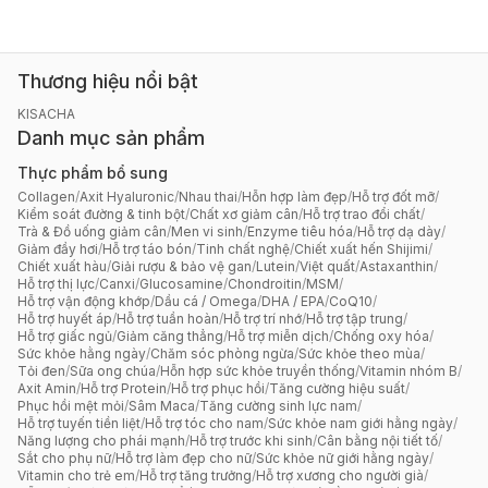
Thương hiệu nổi bật
KISACHA
Danh mục sản phẩm
Thực phẩm bổ sung
Collagen
/
Axit Hyaluronic
/
Nhau thai
/
Hỗn hợp làm đẹp
/
Hỗ trợ đốt mỡ
/
Kiểm soát đường & tinh bột
/
Chất xơ giảm cân
/
Hỗ trợ trao đổi chất
/
Trà & Đồ uống giảm cân
/
Men vi sinh
/
Enzyme tiêu hóa
/
Hỗ trợ dạ dày
/
Giảm đầy hơi
/
Hỗ trợ táo bón
/
Tinh chất nghệ
/
Chiết xuất hến Shijimi
/
Chiết xuất hàu
/
Giải rượu & bảo vệ gan
/
Lutein
/
Việt quất
/
Astaxanthin
/
Hỗ trợ thị lực
/
Canxi
/
Glucosamine
/
Chondroitin
/
MSM
/
Hỗ trợ vận động khớp
/
Dầu cá / Omega
/
DHA / EPA
/
CoQ10
/
Hỗ trợ huyết áp
/
Hỗ trợ tuần hoàn
/
Hỗ trợ trí nhớ
/
Hỗ trợ tập trung
/
Hỗ trợ giấc ngủ
/
Giảm căng thẳng
/
Hỗ trợ miễn dịch
/
Chống oxy hóa
/
Sức khỏe hằng ngày
/
Chăm sóc phòng ngừa
/
Sức khỏe theo mùa
/
Tỏi đen
/
Sữa ong chúa
/
Hỗn hợp sức khỏe truyền thống
/
Vitamin nhóm B
/
Axit Amin
/
Hỗ trợ Protein
/
Hỗ trợ phục hồi
/
Tăng cường hiệu suất
/
Phục hồi mệt mỏi
/
Sâm Maca
/
Tăng cường sinh lực nam
/
Hỗ trợ tuyến tiền liệt
/
Hỗ trợ tóc cho nam
/
Sức khỏe nam giới hằng ngày
/
Năng lượng cho phái mạnh
/
Hỗ trợ trước khi sinh
/
Cân bằng nội tiết tố
/
Sắt cho phụ nữ
/
Hỗ trợ làm đẹp cho nữ
/
Sức khỏe nữ giới hằng ngày
/
Vitamin cho trẻ em
/
Hỗ trợ tăng trưởng
/
Hỗ trợ xương cho người già
/