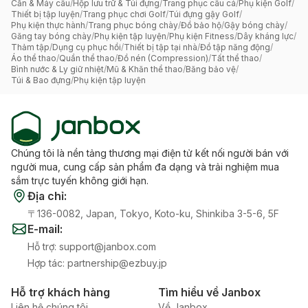
Cần & Máy câu
/
Hộp lưu trữ & Túi đựng
/
Trang phục câu cá
/
Phụ kiện Golf
/
Thiết bị tập luyện
/
Trang phục chơi Golf
/
Túi đựng gậy Golf
/
Phụ kiện thực hành
/
Trang phục bóng chày
/
Đồ bảo hộ
/
Gậy bóng chày
/
Găng tay bóng chày
/
Phụ kiện tập luyện
/
Phụ kiện Fitness
/
Dây kháng lực
/
Thảm tập
/
Dụng cụ phục hồi
/
Thiết bị tập tại nhà
/
Đồ tập năng động
/
Áo thể thao
/
Quần thể thao
/
Đồ nén (Compression)
/
Tất thể thao
/
Bình nước & Ly giữ nhiệt
/
Mũ & Khăn thể thao
/
Băng bảo vệ
/
Túi & Bao đựng
/
Phụ kiện tập luyện
Chúng tôi là nền tảng thương mại điện tử kết nối người bán với
người mua, cung cấp sản phẩm đa dạng và trải nghiệm mua
sắm trực tuyến không giới hạn.
Địa chỉ
:
〒136-0082, Japan, Tokyo, Koto-ku, Shinkiba 3-5-6, 5F
E-mail
:
Hỗ trợ
:
support@janbox.com
Hợp tác
:
partnership@ezbuy.jp
Hỗ trợ khách hàng
Tìm hiểu về Janbox
Liên hệ chúng tôi
Về Janbox