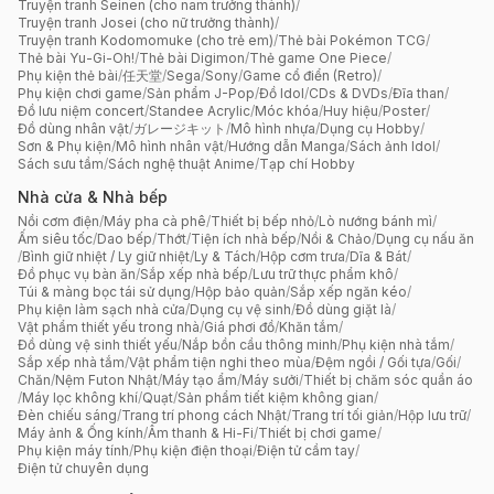
Truyện tranh Seinen (cho nam trưởng thành)
/
Truyện tranh Josei (cho nữ trưởng thành)
/
Truyện tranh Kodomomuke (cho trẻ em)
/
Thẻ bài Pokémon TCG
/
Thẻ bài Yu-Gi-Oh!
/
Thẻ bài Digimon
/
Thẻ game One Piece
/
Phụ kiện thẻ bài
/
任天堂
/
Sega
/
Sony
/
Game cổ điển (Retro)
/
Phụ kiện chơi game
/
Sản phẩm J-Pop
/
Đồ Idol
/
CDs & DVDs
/
Đĩa than
/
Đồ lưu niệm concert
/
Standee Acrylic
/
Móc khóa
/
Huy hiệu
/
Poster
/
Đồ dùng nhân vật
/
ガレージキット
/
Mô hình nhựa
/
Dụng cụ Hobby
/
Sơn & Phụ kiện
/
Mô hình nhân vật
/
Hướng dẫn Manga
/
Sách ảnh Idol
/
Sách sưu tầm
/
Sách nghệ thuật Anime
/
Tạp chí Hobby
Nhà cửa & Nhà bếp
Nồi cơm điện
/
Máy pha cà phê
/
Thiết bị bếp nhỏ
/
Lò nướng bánh mì
/
Ấm siêu tốc
/
Dao bếp
/
Thớt
/
Tiện ích nhà bếp
/
Nồi & Chảo
/
Dụng cụ nấu ăn
/
Bình giữ nhiệt / Ly giữ nhiệt
/
Ly & Tách
/
Hộp cơm trưa
/
Dĩa & Bát
/
Đồ phục vụ bàn ăn
/
Sắp xếp nhà bếp
/
Lưu trữ thực phẩm khô
/
Túi & màng bọc tái sử dụng
/
Hộp bảo quản
/
Sắp xếp ngăn kéo
/
Phụ kiện làm sạch nhà cửa
/
Dụng cụ vệ sinh
/
Đồ dùng giặt là
/
Vật phẩm thiết yếu trong nhà
/
Giá phơi đồ
/
Khăn tắm
/
Đồ dùng vệ sinh thiết yếu
/
Nắp bồn cầu thông minh
/
Phụ kiện nhà tắm
/
Sắp xếp nhà tắm
/
Vật phẩm tiện nghi theo mùa
/
Đệm ngồi / Gối tựa
/
Gối
/
Chăn
/
Nệm Futon Nhật
/
Máy tạo ẩm
/
Máy sưởi
/
Thiết bị chăm sóc quần áo
/
Máy lọc không khí
/
Quạt
/
Sản phẩm tiết kiệm không gian
/
Đèn chiếu sáng
/
Trang trí phong cách Nhật
/
Trang trí tối giản
/
Hộp lưu trữ
/
Máy ảnh & Ống kính
/
Âm thanh & Hi-Fi
/
Thiết bị chơi game
/
Phụ kiện máy tính
/
Phụ kiện điện thoại
/
Điện tử cầm tay
/
Điện tử chuyên dụng