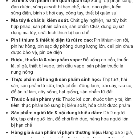
Vũ khí & vật phẩm liên quan quân sự:
Súng, bộ phận súng,
đạn dược, súng airsoft bị hạn chế, dao, dao găm, kiếm,
súng điện, bình xịt hơi cay, còng tay, thiết bị quân sự
Ma túy & chất bị kiểm soát:
Chất gây nghiện, ma túy bất
hợp pháp, sản phẩm cần sa, sản phẩm CBD, dụng cụ sử
dụng ma túy, chất kích thích bị hạn chế
Pin lithium & thiết bị điện tử rủi ro cao:
Pin lithium-ion rời,
pin hư hỏng, pin sạc dự phòng dung lượng lớn, cell pin chưa
được bảo vệ, pin xe điện
Rượu, thuốc lá & sản phẩm vape:
Đồ uống có cồn, thuốc
lá, xì gà, thiết bị vape, tinh dầu vape, sản phẩm thuốc lá
nung nóng
Thực phẩm dễ hỏng & sản phẩm sinh học:
Thịt tươi, hải
sản, sản phẩm từ sữa, thực phẩm đông lạnh, trái cây, rau củ,
đồ ăn tự làm, cây sống, hạt giống, sản phẩm từ đất
Thuốc & sản phẩm y tế:
Thuốc kê đơn, thuốc tiêm y tế, kim
tiêm, thực phẩm bổ sung bị kiểm soát, hóa chất dược phẩm
Sản phẩm người lớn & nội dung khiêu dâm:
DVD người
lớn, tạp chí người lớn, đồ chơi tình dục, hàng hóa người lớn
bị hạn chế
Hàng giả & sản phẩm vi phạm thương hiệu:
Hàng xa xỉ giả,