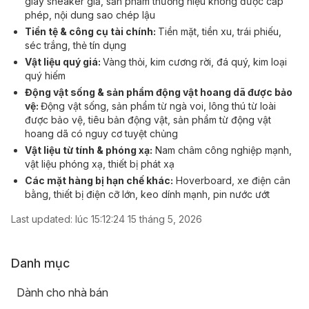
giày sneaker giả, sản phẩm thương hiệu không được cấp
phép, nội dung sao chép lậu
Tiền tệ & công cụ tài chính:
Tiền mặt, tiền xu, trái phiếu,
séc trắng, thẻ tín dụng
Vật liệu quý giá:
Vàng thỏi, kim cương rời, đá quý, kim loại
quý hiếm
Động vật sống & sản phẩm động vật hoang dã được bảo
vệ:
Động vật sống, sản phẩm từ ngà voi, lông thú từ loài
được bảo vệ, tiêu bản động vật, sản phẩm từ động vật
hoang dã có nguy cơ tuyệt chủng
Vật liệu từ tính & phóng xạ:
Nam châm công nghiệp mạnh,
vật liệu phóng xạ, thiết bị phát xạ
Các mặt hàng bị hạn chế khác:
Hoverboard, xe điện cân
bằng, thiết bị điện cỡ lớn, keo dính mạnh, pin nước ướt
Last updated:
lúc 15:12:24 15 tháng 5, 2026
Danh mục
Dành cho nhà bán