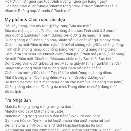
Hỗ trợ trí nhớ người cao tuổi
/
Dinh dưỡng người già hằng ngày
/
Hỗn hợp thảo dược
/
Magie
/
Vitamin tổng hợp
/
Sắt
/
Kẽm
/
Vitamin D / E
/
Vitamin B tổng hợp
/
Vitamin C
/
Bạch quả
Mỹ phẩm & Chăm sóc sắc đẹp
Dầu tẩy trang
/
Sáp tẩy trang
/
Tẩy trang
/
Sữa rửa mặt
/
Sữa rửa mặt sạch sâu
/
Nước hoa hồng & Lotion
/
Tinh chất & Serum
/
Sữa dưỡng (Emulsion)
/
Kem dưỡng
/
Gel dưỡng đa năng
/
Trị mụn
/
Dưỡng sáng da
/
Chống lão hóa
/
Chăm sóc lỗ chân lông
/
Da nhạy cảm
/
Chăm sóc mắt
/
Điều trị đốm nâu/thâm
/
Gel chống nắng
/
Sữa chống nắng
/
Tinh chất chống nắng
/
Xịt chống nắng
/
Kem chống nắng nâng tông
/
Kem lót
/
Kem nền
/
Che khuyết điểm
/
Phấn phủ
/
Phấn má / Khối / Bắt sáng
/
Kẻ mắt
/
Phấn mắt
/
Chuốt mi
/
Mascara chân mày
/
Son thỏi
/
Son tint
/
Son bóng
/
Son dưỡng
/
Đặc trị môi
/
Mặt nạ giấy
/
Mặt nạ ngủ
/
Mặt nạ rửa
/
Sữa/Kem dưỡng thể
/
Kem dưỡng tay
/
Chăm sóc bàn chân
/
Chăm sóc móng
/
Sữa tắm / Tẩy tế bào chết
/
Dụng cụ trang điểm
/
Mút & Bông phấn
/
Cọ trang điểm
/
Máy làm đẹp
/
Bộ dưỡng da
/
Bộ trang điểm
/
Sữa rửa mặt nam
/
Lotion cho nam
/
Gel đa năng cho nam
/
Chống nắng cho nam
/
Dưỡng da mini
/
Trang điểm mini
/
Bộ dùng thử
/
Bộ du lịch
Trà Nhật Bản
Matcha thượng hạng dùng trong trà đạo
/
Matcha cao cấp/ Matcha pha Latte
/
Matcha dùng trong nấu ăn & làm bánh
/
Gyokuro cao cấp
/
Gyokuro hữu cơ
/
Gyokuro túi lọc
/
Sencha hữu cơ
/
Sencha túi lọc
/
Sencha pha lạnh
/
Hojicha lá rời
/
Bột Hojicha
/
Hojicha túi lọc
/
Genmaicha hữu cơ
/
Genmaicha túi lọc
/
Kukicha hữu cơ
/
Kukicha túi lọc
/