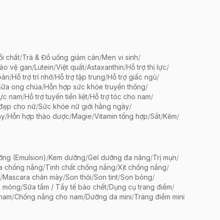
ổi chất
/
Trà & Đồ uống giảm cân
/
Men vi sinh
/
bảo vệ gan
/
Lutein
/
Việt quất
/
Astaxanthin
/
Hỗ trợ thị lực
/
oàn
/
Hỗ trợ trí nhớ
/
Hỗ trợ tập trung
/
Hỗ trợ giấc ngủ
/
Sữa ong chúa
/
Hỗn hợp sức khỏe truyền thống
/
lực nam
/
Hỗ trợ tuyến tiền liệt
/
Hỗ trợ tóc cho nam
/
 đẹp cho nữ
/
Sức khỏe nữ giới hằng ngày
/
ày
/
Hỗn hợp thảo dược
/
Magie
/
Vitamin tổng hợp
/
Sắt
/
Kẽm
/
ng (Emulsion)
/
Kem dưỡng
/
Gel dưỡng đa năng
/
Trị mụn
/
a chống nắng
/
Tinh chất chống nắng
/
Xịt chống nắng
/
/
Mascara chân mày
/
Son thỏi
/
Son tint
/
Son bóng
/
c móng
/
Sữa tắm / Tẩy tế bào chết
/
Dụng cụ trang điểm
/
 nam
/
Chống nắng cho nam
/
Dưỡng da mini
/
Trang điểm mini