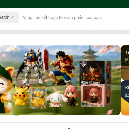
earch
T
M
K
K