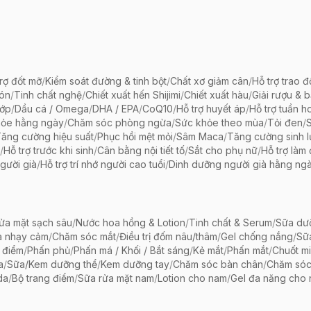
rợ đốt mỡ
/
Kiểm soát đường & tinh bột
/
Chất xơ giảm cân
/
Hỗ trợ trao đ
bón
/
Tinh chất nghệ
/
Chiết xuất hến Shijimi
/
Chiết xuất hàu
/
Giải rượu & 
hớp
/
Dầu cá / Omega
/
DHA / EPA
/
CoQ10
/
Hỗ trợ huyết áp
/
Hỗ trợ tuần h
hỏe hằng ngày
/
Chăm sóc phòng ngừa
/
Sức khỏe theo mùa
/
Tỏi đen
/
ăng cường hiệu suất
/
Phục hồi mệt mỏi
/
Sâm Maca
/
Tăng cường sinh 
/
Hỗ trợ trước khi sinh
/
Cân bằng nội tiết tố
/
Sắt cho phụ nữ
/
Hỗ trợ làm
gười già
/
Hỗ trợ trí nhớ người cao tuổi
/
Dinh dưỡng người già hằng ng
ửa mặt sạch sâu
/
Nước hoa hồng & Lotion
/
Tinh chất & Serum
/
Sữa dưỡ
a nhạy cảm
/
Chăm sóc mắt
/
Điều trị đốm nâu/thâm
/
Gel chống nắng
/
Sữ
 điểm
/
Phấn phủ
/
Phấn má / Khối / Bắt sáng
/
Kẻ mắt
/
Phấn mắt
/
Chuốt mi
a
/
Sữa/Kem dưỡng thể
/
Kem dưỡng tay
/
Chăm sóc bàn chân
/
Chăm só
da
/
Bộ trang điểm
/
Sữa rửa mặt nam
/
Lotion cho nam
/
Gel đa năng cho