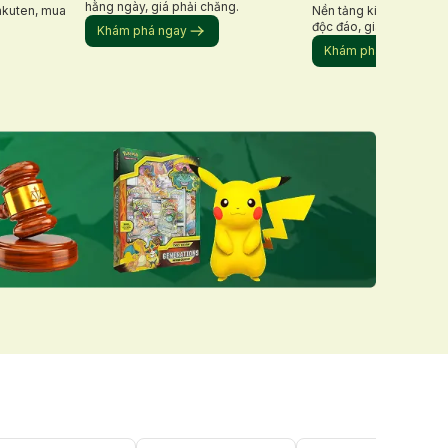
hằng ngày, giá phải chăng.
Rakuten, mua
Nền tảng kiểu chợ trời 
độc đáo, giá phải chăng
Khám phá ngay
Khám phá ngay