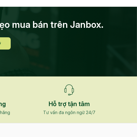
mẹo mua bán trên Janbox.
ý
ng
Hỗ trợ tận tâm
 hãng
Tư vấn đa ngôn ngữ 24/7