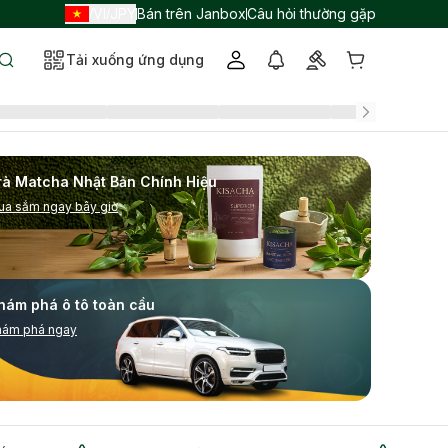
VI
JPY
Bán trên Janbox
Câu hỏi thường gặp
/
/
Tải xuống ứng dụng
rà Matcha Nhật Bản Chính Hiệu
ua sắm ngay bây giờ
hám phá ô tô toàn cầu
hám phá ngay