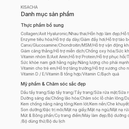
KISACHA
Danh mục sản phẩm
Thực phẩm bổ sung
Collagen
/
Axit Hyaluronic
/
Nhau thai
/
Hỗn hợp làm đẹp
/
Hỗ t
Enzyme tiêu hóa
/
Hỗ trợ dạ dày
/
Giảm đầy hơi
/
Hỗ trợ táo 
Canxi
/
Glucosamine
/
Chondroitin
/
MSM
/
Hỗ trợ vận động k
Giảm căng thẳng
/
Hỗ trợ miễn dịch
/
Chống oxy hóa
/
Sức k
Vitamin nhóm B
/
Axit Amin
/
Hỗ trợ Protein
/
Hỗ trợ phục hồi
/
T
Sức khỏe nam giới hằng ngày
/
Năng lượng cho phái mạnh
Vitamin cho trẻ em
/
Hỗ trợ tăng trưởng
/
Hỗ trợ xương cho n
Vitamin D / E
/
Vitamin B tổng hợp
/
Vitamin C
/
Bạch quả
Mỹ phẩm & Chăm sóc sắc đẹp
Dầu tẩy trang
/
Sáp tẩy trang
/
Tẩy trang
/
Sữa rửa mặt
/
Sữa r
Dưỡng sáng da
/
Chống lão hóa
/
Chăm sóc lỗ chân lông
/
D
Kem chống nắng nâng tông
/
Kem lót
/
Kem nền
/
Che khuyết
Son dưỡng
/
Đặc trị môi
/
Mặt nạ giấy
/
Mặt nạ ngủ
/
Mặt nạ rử
Mút & Bông phấn
/
Cọ trang điểm
/
Máy làm đẹp
/
Bộ dưỡng 
/
Bộ dùng thử
/
Bộ du lịch