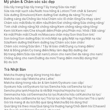
Mỹ phẩm & Chăm sóc sắc đẹp
Dầu tẩy trang
/
Sáp tẩy trang
/
Tẩy trang
/
Sữa rửa mặt
/
Sữa rửa mặt sạch sâu
/
Nước hoa hồng & Lotion
/
Tinh chất & Serum
/
Sữa dưỡng (Emulsion)
/
Kem dưỡng
/
Gel dưỡng đa năng
/
Trị mụn
/
Dưỡng sáng da
/
Chống lão hóa
/
Chăm sóc lỗ chân lông
/
Da nhạy cảm
/
Chăm sóc mắt
/
Điều trị đốm nâu/thâm
/
Gel chống nắng
/
Sữa chống nắng
/
Tinh chất chống nắng
/
Xịt chống nắng
/
Kem chống nắng nâng tông
/
Kem lót
/
Kem nền
/
Che khuyết điểm
/
Phấn phủ
/
Phấn má / Khối / Bắt sáng
/
Kẻ mắt
/
Phấn mắt
/
Chuốt mi
/
Mascara chân mày
/
Son thỏi
/
Son tint
/
Son bóng
/
Son dưỡng
/
Đặc trị môi
/
Mặt nạ giấy
/
Mặt nạ ngủ
/
Mặt nạ rửa
/
Sữa/Kem dưỡng thể
/
Kem dưỡng tay
/
Chăm sóc bàn chân
/
Chăm sóc móng
/
Sữa tắm / Tẩy tế bào chết
/
Dụng cụ trang điểm
/
Mút & Bông phấn
/
Cọ trang điểm
/
Máy làm đẹp
/
Bộ dưỡng da
/
Bộ trang điểm
/
Sữa rửa mặt nam
/
Lotion cho nam
/
Gel đa năng cho nam
/
Chống nắng cho nam
/
Dưỡng da mini
/
Trang điểm mini
/
Bộ dùng thử
/
Bộ du lịch
Trà Nhật Bản
Matcha thượng hạng dùng trong trà đạo
/
Matcha cao cấp/ Matcha pha Latte
/
Matcha dùng trong nấu ăn & làm bánh
/
Gyokuro cao cấp
/
Gyokuro hữu cơ
/
Gyokuro túi lọc
/
Sencha hữu cơ
/
Sencha túi lọc
/
Sencha pha lạnh
/
Hojicha lá rời
/
Bột Hojicha
/
Hojicha túi lọc
/
Genmaicha hữu cơ
/
Genmaicha túi lọc
/
Kukicha hữu cơ
/
Kukicha túi lọc
/
Bancha hữu cơ
/
Bancha túi lọc
/
Trà túi lọc hỗn hợp
/
Trà hòa tan
/
Trà ủ lạnh
/
Gói trà mang đi du lịch
/
Bộ quà tặng Matcha
/
Bộ trà dùng thử
/
Quà tặng trà theo mùa
/
Quà tặng trà thượng hạng
/
Chổi đánh trà (Chasen)