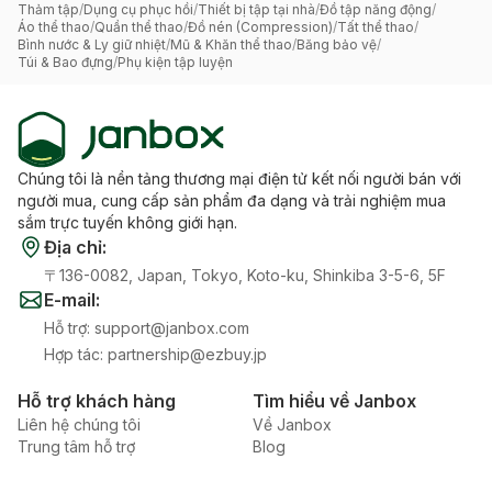
Thảm tập
/
Dụng cụ phục hồi
/
Thiết bị tập tại nhà
/
Đồ tập năng động
/
Áo thể thao
/
Quần thể thao
/
Đồ nén (Compression)
/
Tất thể thao
/
Bình nước & Ly giữ nhiệt
/
Mũ & Khăn thể thao
/
Băng bảo vệ
/
Túi & Bao đựng
/
Phụ kiện tập luyện
Chúng tôi là nền tảng thương mại điện tử kết nối người bán với
người mua, cung cấp sản phẩm đa dạng và trải nghiệm mua
sắm trực tuyến không giới hạn.
Địa chỉ
:
〒136-0082, Japan, Tokyo, Koto-ku, Shinkiba 3-5-6, 5F
E-mail
:
Hỗ trợ
:
support@janbox.com
Hợp tác
:
partnership@ezbuy.jp
Hỗ trợ khách hàng
Tìm hiểu về Janbox
Liên hệ chúng tôi
Về Janbox
Trung tâm hỗ trợ
Blog