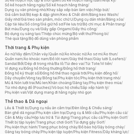
Sổ kế hoạch học tập & thói quen
/
Sổ kế hoạch hằng tuần
/
Nhật ký
/
Sổ kế hoạch hằng ngày
/
Sổ kế hoạch hằng tháng
/
Dụng cụ văn phòng nhỏ
/
Khay sắp xếp bàn làm việc
/
Hộp bút
/
Giá cắm bút
/
Bộ kẹp & dập ghim
/
Keo & Chất dính
/
Băng keo Washi
/
Giấy nhớ
/
Giá treo sản phẩm, móc chữ U
/
Dụng cụ dán nhãn
/
Băng xóa
/
Cặp tài liệu
/
Sổ còng
/
Giá giữ hồ sơ
/
File lưu trữ
/
Bộ chỉ mục & Phân trang
/
Bút màu
/
Dụng cụ vẽ
/
Giấy gấp Origami
/
Giấy thủ công
/
Bộ dụng cụ sáng tạo
/
Thiệp chúc mừng
/
Bộ viết thư
/
Phong bì
/
Thẻ quà tặng
/
Bộ đồ dùng văn phòng phẩm
Thời trang & Phụ kiện
Áo nữ
/
Váy đầm
/
Chân váy
/
Quần nữ
/
Áo khoác nữ
/
Áo sơ mi
/
Áo thun
/
Quần nam
/
Áo khoác nam
/
Đồ lót nam
/
Giày thể thao
/
Giày lười (Loafers)
/
Sandal
/
Bốt
/
Dép đi trong nhà
/
Ba lô
/
Túi đeo vai
/
Túi Tote
/
Ví tiền
/
Ví đựng xu
/
Đồng hồ thông thường
/
Đồng hồ thời trang
/
Đồng hồ kỹ thuật số
/
Đồng hồ thể thao ngoài trời
/
Phụ kiện đồng hồ
/
Dây chuyền
/
Vòng tay
/
Bông tai
/
Phụ kiện tóc
/
Phụ kiện thời trang nhỏ
/
Mũ & Nón lưỡi trai
/
Mũ len
/
Khăn choàng
/
Găng tay
/
Phụ kiện theo mùa
/
Túi nhỏ đựng đồ (Pouches)
/
Vỏ bọc hộ chiếu
/
Sắp xếp hành lý
/
Phụ kiện vali
/
Vật dụng mang đi hằng ngày nhỏ gọn
Thể thao & Dã ngoại
Lều & Thiết bị
/
Dụng cụ nấu ăn cắm trại
/
Đèn lồng & Chiếu sáng
/
Bàn ghế dã ngoại
/
Phụ kiện cắm trại
/
Dụng cụ & Mồi câu
/
Phụ kiện câu cá
/
Cần & Máy câu
/
Hộp lưu trữ & Túi đựng
/
Trang phục câu cá
/
Phụ kiện Golf
/
Thiết bị tập luyện
/
Trang phục chơi Golf
/
Túi đựng gậy Golf
/
Phụ kiện thực hành
/
Trang phục bóng chày
/
Đồ bảo hộ
/
Gậy bóng chày
/
Găng tay bóng chày
/
Phụ kiện tập luyện
/
Phụ kiện Fitness
/
Dây kháng lực
/