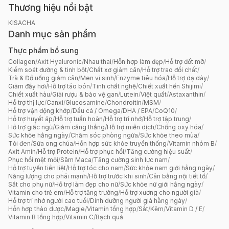
Thương hiệu nổi bật
KISACHA
Danh mục sản phẩm
Thực phẩm bổ sung
Collagen
/
Axit Hyaluronic
/
Nhau thai
/
Hỗn hợp làm đẹp
/
Hỗ trợ đốt mỡ
/
Kiểm soát đường & tinh bột
/
Chất xơ giảm cân
/
Hỗ trợ trao đổi chất
/
Trà & Đồ uống giảm cân
/
Men vi sinh
/
Enzyme tiêu hóa
/
Hỗ trợ dạ dày
/
Giảm đầy hơi
/
Hỗ trợ táo bón
/
Tinh chất nghệ
/
Chiết xuất hến Shijimi
/
Chiết xuất hàu
/
Giải rượu & bảo vệ gan
/
Lutein
/
Việt quất
/
Astaxanthin
/
Hỗ trợ thị lực
/
Canxi
/
Glucosamine
/
Chondroitin
/
MSM
/
Hỗ trợ vận động khớp
/
Dầu cá / Omega
/
DHA / EPA
/
CoQ10
/
Hỗ trợ huyết áp
/
Hỗ trợ tuần hoàn
/
Hỗ trợ trí nhớ
/
Hỗ trợ tập trung
/
Hỗ trợ giấc ngủ
/
Giảm căng thẳng
/
Hỗ trợ miễn dịch
/
Chống oxy hóa
/
Sức khỏe hằng ngày
/
Chăm sóc phòng ngừa
/
Sức khỏe theo mùa
/
Tỏi đen
/
Sữa ong chúa
/
Hỗn hợp sức khỏe truyền thống
/
Vitamin nhóm B
/
Axit Amin
/
Hỗ trợ Protein
/
Hỗ trợ phục hồi
/
Tăng cường hiệu suất
/
Phục hồi mệt mỏi
/
Sâm Maca
/
Tăng cường sinh lực nam
/
Hỗ trợ tuyến tiền liệt
/
Hỗ trợ tóc cho nam
/
Sức khỏe nam giới hằng ngày
/
Năng lượng cho phái mạnh
/
Hỗ trợ trước khi sinh
/
Cân bằng nội tiết tố
/
Sắt cho phụ nữ
/
Hỗ trợ làm đẹp cho nữ
/
Sức khỏe nữ giới hằng ngày
/
Vitamin cho trẻ em
/
Hỗ trợ tăng trưởng
/
Hỗ trợ xương cho người già
/
Hỗ trợ trí nhớ người cao tuổi
/
Dinh dưỡng người già hằng ngày
/
Hỗn hợp thảo dược
/
Magie
/
Vitamin tổng hợp
/
Sắt
/
Kẽm
/
Vitamin D / E
/
Vitamin B tổng hợp
/
Vitamin C
/
Bạch quả