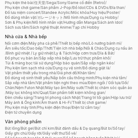
Phụ kiện thẻ bài
/
任天堂
/
Sega
/
Sony
/
Game cổ điển (Retro)
/
Phụ kiện chơi game
/
Sản phẩm J-Pop
/
Đồ Idol
/
CDs & DVDs
/
Đĩa than
/
Đồ lưu niệm concert
/
Standee Acrylic
/
Móc khóa
/
Huy hiệu
/
Poster
/
Đồ dùng nhân vật
/
ガレージキット
/
Mô hình nhựa
/
Dụng cụ Hobby
/
Sơn & Phụ kiện
/
Mô hình nhân vật
/
Hướng dẫn Manga
/
Sách ảnh Idol
/
Sách sưu tầm
/
Sách nghệ thuật Anime
/
Tạp chí Hobby
Nhà cửa & Nhà bếp
Nồi cơm điện
/
Máy pha cà phê
/
Thiết bị bếp nhỏ
/
Lò nướng bánh mì
/
Ấm siêu tốc
/
Dao bếp
/
Thớt
/
Tiện ích nhà bếp
/
Nồi & Chảo
/
Dụng cụ nấu ăn
/
Bình giữ nhiệt / Ly giữ nhiệt
/
Ly & Tách
/
Hộp cơm trưa
/
Dĩa & Bát
/
Đồ phục vụ bàn ăn
/
Sắp xếp nhà bếp
/
Lưu trữ thực phẩm khô
/
Túi & màng bọc tái sử dụng
/
Hộp bảo quản
/
Sắp xếp ngăn kéo
/
Phụ kiện làm sạch nhà cửa
/
Dụng cụ vệ sinh
/
Đồ dùng giặt là
/
Vật phẩm thiết yếu trong nhà
/
Giá phơi đồ
/
Khăn tắm
/
Đồ dùng vệ sinh thiết yếu
/
Nắp bồn cầu thông minh
/
Phụ kiện nhà tắm
/
Sắp xếp nhà tắm
/
Vật phẩm tiện nghi theo mùa
/
Đệm ngồi / Gối tựa
/
Gối
/
Chăn
/
Nệm Futon Nhật
/
Máy tạo ẩm
/
Máy sưởi
/
Thiết bị chăm sóc quần áo
/
Máy lọc không khí
/
Quạt
/
Sản phẩm tiết kiệm không gian
/
Đèn chiếu sáng
/
Trang trí phong cách Nhật
/
Trang trí tối giản
/
Hộp lưu trữ
/
Máy ảnh & Ống kính
/
Âm thanh & Hi-Fi
/
Thiết bị chơi game
/
Phụ kiện máy tính
/
Phụ kiện điện thoại
/
Điện tử cầm tay
/
Điện tử chuyên dụng
Văn phòng phẩm
Bút lông
/
Bút gel
/
Bút chì kim
/
Bút đánh dấu & Dạ quang
/
Bút bi
/
Sổ tay
/
Giấy ghi chú
/
Giấy rời
/
Giấy viết thư
/
Sổ vẽ
/