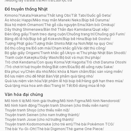
/
Muỗng lấy trà
/
Bát trà
/
Ấm trà
/
Lưới lọc trà
Đồ truyền thống Nhật
Kimono
/
Yukata
/
Hakama
/
Thắt lưng Obi
/
Tất Tabi
/
Guốc gỗ Geta
/
Áo khoác Happi
/
Mèo may mắn Maneki Neko
/
Búp bê Daruma
/
Bùa hộ mệnh Omamori
/
Thẻ gỗ cầu nguyện Ema
/
Xăm bói Omikuji
/
Dây thừng Shimenawa
/
Bàn thờ Thần đạo Kamidana
/
Quạt xếp
/
Đèn lồng giấy
/
Tranh treo dạng cuộn
/
Chuông trang trí
/
Chuông gió Furin
/
Băng đô lễ hội
/
Búp bê gỗ Kokeshi
/
Búp bê Hina
/
Búp bê Gosho
/
Tượng Phật giáo
/
Tượng thần Shinto
/
Mặt nạ Noh
/
Mặt nạ quỷ Oni
/
Đồ thủ công tre
/
Đồ sơn mài
/
Chạm khắc gỗ
/
Vải dệt thủ công
/
Bộ gấp giấy Origami
/
Tranh khắc gỗ Ukiyo-e
/
Thư pháp Nhật Bản Shodō
/
Tranh cuộn Kakejiku
/
Giấy Washi
/
Bộ bút và mực thư pháp
/
Trò chơi Kendama
/
Con quay Koma
/
Vợt Hagoita
/
Trò chơi Daruma Otoshi
/
Trò chơi trí tuệ truyền thống
/
Bát cơm
/
Đũa
/
Bộ đồ uống rượu Sake
/
Đĩa phục vụ
/
Chén dĩa nhỏ
/
Móc khóa & Nam châm
/
Đặc sản vùng miền
/
Đồ lưu niệm chủ đề Nhật Bản
/
Vật phẩm quà tặng nhỏ
/
Quà lưu niệm văn hóa
/
Vật phẩm lễ hội búp bê
/
Hàng giới hạn theo mùa
/
Quà tặng mùa hoa anh đào
/
Trang trí Tết
/
Đồ dùng mùa lễ hội
Văn hóa đại chúng
Mô hình tỉ lệ
/
Mô hình giải thưởng
/
Mô hình Figma
/
Mô hình Nendoroid
/
Mô hình hành động
/
Truyện tranh Shonen (cho thiếu niên nam)
/
Truyện tranh Shojo (cho thiếu niên nữ)
/
Truyện tranh Seinen (cho nam trưởng thành)
/
Truyện tranh Josei (cho nữ trưởng thành)
/
Truyện tranh Kodomomuke (cho trẻ em)
/
Thẻ bài Pokémon TCG
/
Thẻ bài Yu-Gi-Oh!
/
Thẻ bài Digimon
/
Thẻ game One Piece
/