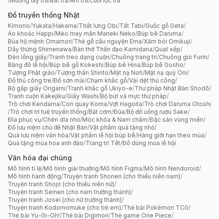
/
Muỗng lấy trà
/
Bát trà
/
Ấm trà
/
Lưới lọc trà
Đồ truyền thống Nhật
Kimono
/
Yukata
/
Hakama
/
Thắt lưng Obi
/
Tất Tabi
/
Guốc gỗ Geta
/
Áo khoác Happi
/
Mèo may mắn Maneki Neko
/
Búp bê Daruma
/
Bùa hộ mệnh Omamori
/
Thẻ gỗ cầu nguyện Ema
/
Xăm bói Omikuji
/
Dây thừng Shimenawa
/
Bàn thờ Thần đạo Kamidana
/
Quạt xếp
/
Đèn lồng giấy
/
Tranh treo dạng cuộn
/
Chuông trang trí
/
Chuông gió Furin
/
Băng đô lễ hội
/
Búp bê gỗ Kokeshi
/
Búp bê Hina
/
Búp bê Gosho
/
Tượng Phật giáo
/
Tượng thần Shinto
/
Mặt nạ Noh
/
Mặt nạ quỷ Oni
/
Đồ thủ công tre
/
Đồ sơn mài
/
Chạm khắc gỗ
/
Vải dệt thủ công
/
Bộ gấp giấy Origami
/
Tranh khắc gỗ Ukiyo-e
/
Thư pháp Nhật Bản Shodō
/
Tranh cuộn Kakejiku
/
Giấy Washi
/
Bộ bút và mực thư pháp
/
Trò chơi Kendama
/
Con quay Koma
/
Vợt Hagoita
/
Trò chơi Daruma Otoshi
/
Trò chơi trí tuệ truyền thống
/
Bát cơm
/
Đũa
/
Bộ đồ uống rượu Sake
/
Đĩa phục vụ
/
Chén dĩa nhỏ
/
Móc khóa & Nam châm
/
Đặc sản vùng miền
/
Đồ lưu niệm chủ đề Nhật Bản
/
Vật phẩm quà tặng nhỏ
/
Quà lưu niệm văn hóa
/
Vật phẩm lễ hội búp bê
/
Hàng giới hạn theo mùa
/
Quà tặng mùa hoa anh đào
/
Trang trí Tết
/
Đồ dùng mùa lễ hội
Văn hóa đại chúng
Mô hình tỉ lệ
/
Mô hình giải thưởng
/
Mô hình Figma
/
Mô hình Nendoroid
/
Mô hình hành động
/
Truyện tranh Shonen (cho thiếu niên nam)
/
Truyện tranh Shojo (cho thiếu niên nữ)
/
Truyện tranh Seinen (cho nam trưởng thành)
/
Truyện tranh Josei (cho nữ trưởng thành)
/
Truyện tranh Kodomomuke (cho trẻ em)
/
Thẻ bài Pokémon TCG
/
Thẻ bài Yu-Gi-Oh!
/
Thẻ bài Digimon
/
Thẻ game One Piece
/