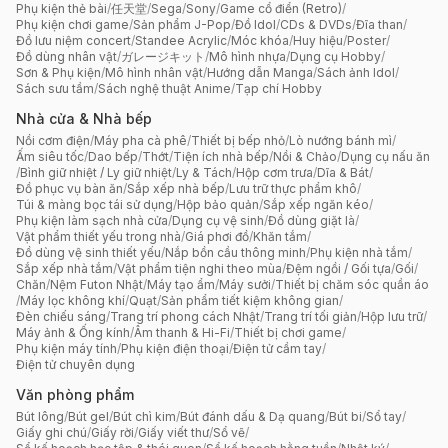
Phụ kiện thẻ bài
/
任天堂
/
Sega
/
Sony
/
Game cổ điển (Retro)
/
Phụ kiện chơi game
/
Sản phẩm J-Pop
/
Đồ Idol
/
CDs & DVDs
/
Đĩa than
/
Đồ lưu niệm concert
/
Standee Acrylic
/
Móc khóa
/
Huy hiệu
/
Poster
/
Đồ dùng nhân vật
/
ガレージキット
/
Mô hình nhựa
/
Dụng cụ Hobby
/
Sơn & Phụ kiện
/
Mô hình nhân vật
/
Hướng dẫn Manga
/
Sách ảnh Idol
/
Sách sưu tầm
/
Sách nghệ thuật Anime
/
Tạp chí Hobby
Nhà cửa & Nhà bếp
Nồi cơm điện
/
Máy pha cà phê
/
Thiết bị bếp nhỏ
/
Lò nướng bánh mì
/
Ấm siêu tốc
/
Dao bếp
/
Thớt
/
Tiện ích nhà bếp
/
Nồi & Chảo
/
Dụng cụ nấu ăn
/
Bình giữ nhiệt / Ly giữ nhiệt
/
Ly & Tách
/
Hộp cơm trưa
/
Dĩa & Bát
/
Đồ phục vụ bàn ăn
/
Sắp xếp nhà bếp
/
Lưu trữ thực phẩm khô
/
Túi & màng bọc tái sử dụng
/
Hộp bảo quản
/
Sắp xếp ngăn kéo
/
Phụ kiện làm sạch nhà cửa
/
Dụng cụ vệ sinh
/
Đồ dùng giặt là
/
Vật phẩm thiết yếu trong nhà
/
Giá phơi đồ
/
Khăn tắm
/
Đồ dùng vệ sinh thiết yếu
/
Nắp bồn cầu thông minh
/
Phụ kiện nhà tắm
/
Sắp xếp nhà tắm
/
Vật phẩm tiện nghi theo mùa
/
Đệm ngồi / Gối tựa
/
Gối
/
Chăn
/
Nệm Futon Nhật
/
Máy tạo ẩm
/
Máy sưởi
/
Thiết bị chăm sóc quần áo
/
Máy lọc không khí
/
Quạt
/
Sản phẩm tiết kiệm không gian
/
Đèn chiếu sáng
/
Trang trí phong cách Nhật
/
Trang trí tối giản
/
Hộp lưu trữ
/
Máy ảnh & Ống kính
/
Âm thanh & Hi-Fi
/
Thiết bị chơi game
/
Phụ kiện máy tính
/
Phụ kiện điện thoại
/
Điện tử cầm tay
/
Điện tử chuyên dụng
Văn phòng phẩm
Bút lông
/
Bút gel
/
Bút chì kim
/
Bút đánh dấu & Dạ quang
/
Bút bi
/
Sổ tay
/
Giấy ghi chú
/
Giấy rời
/
Giấy viết thư
/
Sổ vẽ
/