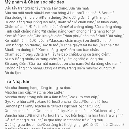
Mỹ phẩm & Chăm sóc sắc đẹp
Dầu tẩy trang
/
Sáp tẩy trang
/
Tẩy trang
/
Sữa rửa mặt
/
Sữa rửa mặt sạch sâu
/
Nước hoa hồng & Lotion
/
Tinh chất & Serum
/
Sữa dưỡng (Emulsion)
/
Kem dưỡng
/
Gel dưỡng đa năng
/
Trị mụn
/
Dưỡng sáng da
/
Chống lão hóa
/
Chăm sóc lỗ chân lông
/
Da nhạy cảm
/
Chăm sóc mắt
/
Điều trị đốm nâu/thâm
/
Gel chống nắng
/
Sữa chống nắng
/
Tinh chất chống nắng
/
Xịt chống nắng
/
Kem chống nắng nâng tông
/
Kem lót
/
Kem nền
/
Che khuyết điểm
/
Phấn phủ
/
Phấn má / Khối / Bắt sáng
/
Kẻ mắt
/
Phấn mắt
/
Chuốt mi
/
Mascara chân mày
/
Son thỏi
/
Son tint
/
Son bóng
/
Son dưỡng
/
Đặc trị môi
/
Mặt nạ giấy
/
Mặt nạ ngủ
/
Mặt nạ rửa
/
Sữa/Kem dưỡng thể
/
Kem dưỡng tay
/
Chăm sóc bàn chân
/
Chăm sóc móng
/
Sữa tắm / Tẩy tế bào chết
/
Dụng cụ trang điểm
/
Mút & Bông phấn
/
Cọ trang điểm
/
Máy làm đẹp
/
Bộ dưỡng da
/
Bộ trang điểm
/
Sữa rửa mặt nam
/
Lotion cho nam
/
Gel đa năng cho nam
/
Chống nắng cho nam
/
Dưỡng da mini
/
Trang điểm mini
/
Bộ dùng thử
/
Bộ du lịch
Trà Nhật Bản
Matcha thượng hạng dùng trong trà đạo
/
Matcha cao cấp/ Matcha pha Latte
/
Matcha dùng trong nấu ăn & làm bánh
/
Gyokuro cao cấp
/
Gyokuro hữu cơ
/
Gyokuro túi lọc
/
Sencha hữu cơ
/
Sencha túi lọc
/
Sencha pha lạnh
/
Hojicha lá rời
/
Bột Hojicha
/
Hojicha túi lọc
/
Genmaicha hữu cơ
/
Genmaicha túi lọc
/
Kukicha hữu cơ
/
Kukicha túi lọc
/
Bancha hữu cơ
/
Bancha túi lọc
/
Trà túi lọc hỗn hợp
/
Trà hòa tan
/
Trà ủ lạnh
/
Gói trà mang đi du lịch
/
Bộ quà tặng Matcha
/
Bộ trà dùng thử
/
Quà tặng trà theo mùa
/
Quà tặng trà thượng hạng
/
Chổi đánh trà (Chasen)