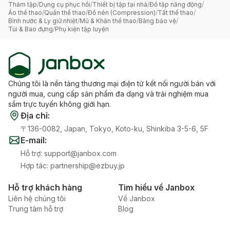
Thảm tập
/
Dụng cụ phục hồi
/
Thiết bị tập tại nhà
/
Đồ tập năng động
/
Áo thể thao
/
Quần thể thao
/
Đồ nén (Compression)
/
Tất thể thao
/
Bình nước & Ly giữ nhiệt
/
Mũ & Khăn thể thao
/
Băng bảo vệ
/
Túi & Bao đựng
/
Phụ kiện tập luyện
Chúng tôi là nền tảng thương mại điện tử kết nối người bán với
người mua, cung cấp sản phẩm đa dạng và trải nghiệm mua
sắm trực tuyến không giới hạn.
Địa chỉ
:
〒136-0082, Japan, Tokyo, Koto-ku, Shinkiba 3-5-6, 5F
E-mail
:
Hỗ trợ
:
support@janbox.com
Hợp tác
:
partnership@ezbuy.jp
Hỗ trợ khách hàng
Tìm hiểu về Janbox
Liên hệ chúng tôi
Về Janbox
Trung tâm hỗ trợ
Blog