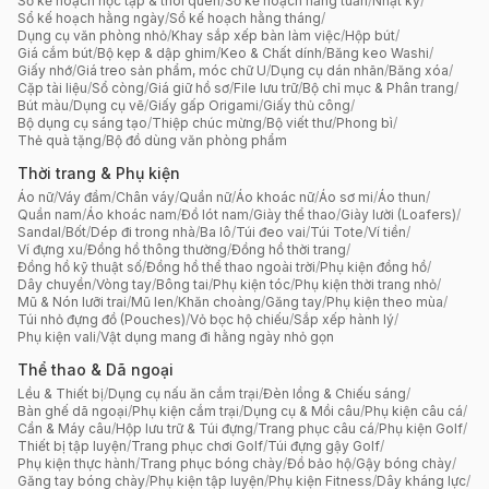
Sổ kế hoạch học tập & thói quen
/
Sổ kế hoạch hằng tuần
/
Nhật ký
/
Sổ kế hoạch hằng ngày
/
Sổ kế hoạch hằng tháng
/
Dụng cụ văn phòng nhỏ
/
Khay sắp xếp bàn làm việc
/
Hộp bút
/
Giá cắm bút
/
Bộ kẹp & dập ghim
/
Keo & Chất dính
/
Băng keo Washi
/
Giấy nhớ
/
Giá treo sản phẩm, móc chữ U
/
Dụng cụ dán nhãn
/
Băng xóa
/
Cặp tài liệu
/
Sổ còng
/
Giá giữ hồ sơ
/
File lưu trữ
/
Bộ chỉ mục & Phân trang
/
Bút màu
/
Dụng cụ vẽ
/
Giấy gấp Origami
/
Giấy thủ công
/
Bộ dụng cụ sáng tạo
/
Thiệp chúc mừng
/
Bộ viết thư
/
Phong bì
/
Thẻ quà tặng
/
Bộ đồ dùng văn phòng phẩm
Thời trang & Phụ kiện
Áo nữ
/
Váy đầm
/
Chân váy
/
Quần nữ
/
Áo khoác nữ
/
Áo sơ mi
/
Áo thun
/
Quần nam
/
Áo khoác nam
/
Đồ lót nam
/
Giày thể thao
/
Giày lười (Loafers)
/
Sandal
/
Bốt
/
Dép đi trong nhà
/
Ba lô
/
Túi đeo vai
/
Túi Tote
/
Ví tiền
/
Ví đựng xu
/
Đồng hồ thông thường
/
Đồng hồ thời trang
/
Đồng hồ kỹ thuật số
/
Đồng hồ thể thao ngoài trời
/
Phụ kiện đồng hồ
/
Dây chuyền
/
Vòng tay
/
Bông tai
/
Phụ kiện tóc
/
Phụ kiện thời trang nhỏ
/
Mũ & Nón lưỡi trai
/
Mũ len
/
Khăn choàng
/
Găng tay
/
Phụ kiện theo mùa
/
Túi nhỏ đựng đồ (Pouches)
/
Vỏ bọc hộ chiếu
/
Sắp xếp hành lý
/
Phụ kiện vali
/
Vật dụng mang đi hằng ngày nhỏ gọn
Thể thao & Dã ngoại
Lều & Thiết bị
/
Dụng cụ nấu ăn cắm trại
/
Đèn lồng & Chiếu sáng
/
Bàn ghế dã ngoại
/
Phụ kiện cắm trại
/
Dụng cụ & Mồi câu
/
Phụ kiện câu cá
/
Cần & Máy câu
/
Hộp lưu trữ & Túi đựng
/
Trang phục câu cá
/
Phụ kiện Golf
/
Thiết bị tập luyện
/
Trang phục chơi Golf
/
Túi đựng gậy Golf
/
Phụ kiện thực hành
/
Trang phục bóng chày
/
Đồ bảo hộ
/
Gậy bóng chày
/
Găng tay bóng chày
/
Phụ kiện tập luyện
/
Phụ kiện Fitness
/
Dây kháng lực
/