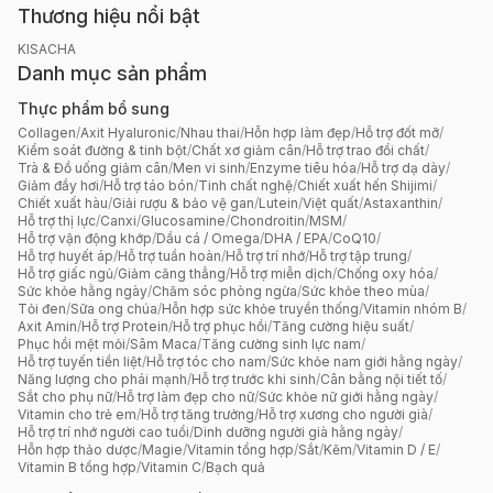
Thương hiệu nổi bật
KISACHA
Danh mục sản phẩm
Thực phẩm bổ sung
Collagen
/
Axit Hyaluronic
/
Nhau thai
/
Hỗn hợp làm đẹp
/
Hỗ trợ đốt mỡ
/
Kiểm soát đường & tinh bột
/
Chất xơ giảm cân
/
Hỗ trợ trao đổi chất
/
Trà & Đồ uống giảm cân
/
Men vi sinh
/
Enzyme tiêu hóa
/
Hỗ trợ dạ dày
/
Giảm đầy hơi
/
Hỗ trợ táo bón
/
Tinh chất nghệ
/
Chiết xuất hến Shijimi
/
Chiết xuất hàu
/
Giải rượu & bảo vệ gan
/
Lutein
/
Việt quất
/
Astaxanthin
/
Hỗ trợ thị lực
/
Canxi
/
Glucosamine
/
Chondroitin
/
MSM
/
Hỗ trợ vận động khớp
/
Dầu cá / Omega
/
DHA / EPA
/
CoQ10
/
Hỗ trợ huyết áp
/
Hỗ trợ tuần hoàn
/
Hỗ trợ trí nhớ
/
Hỗ trợ tập trung
/
Hỗ trợ giấc ngủ
/
Giảm căng thẳng
/
Hỗ trợ miễn dịch
/
Chống oxy hóa
/
Sức khỏe hằng ngày
/
Chăm sóc phòng ngừa
/
Sức khỏe theo mùa
/
Tỏi đen
/
Sữa ong chúa
/
Hỗn hợp sức khỏe truyền thống
/
Vitamin nhóm B
/
Axit Amin
/
Hỗ trợ Protein
/
Hỗ trợ phục hồi
/
Tăng cường hiệu suất
/
Phục hồi mệt mỏi
/
Sâm Maca
/
Tăng cường sinh lực nam
/
Hỗ trợ tuyến tiền liệt
/
Hỗ trợ tóc cho nam
/
Sức khỏe nam giới hằng ngày
/
Năng lượng cho phái mạnh
/
Hỗ trợ trước khi sinh
/
Cân bằng nội tiết tố
/
Sắt cho phụ nữ
/
Hỗ trợ làm đẹp cho nữ
/
Sức khỏe nữ giới hằng ngày
/
Vitamin cho trẻ em
/
Hỗ trợ tăng trưởng
/
Hỗ trợ xương cho người già
/
Hỗ trợ trí nhớ người cao tuổi
/
Dinh dưỡng người già hằng ngày
/
Hỗn hợp thảo dược
/
Magie
/
Vitamin tổng hợp
/
Sắt
/
Kẽm
/
Vitamin D / E
/
Vitamin B tổng hợp
/
Vitamin C
/
Bạch quả