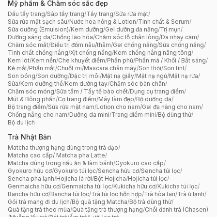
Mỹ phẩm & Chăm sóc sắc đẹp
Dầu tẩy trang
/
Sáp tẩy trang
/
Tẩy trang
/
Sữa rửa mặt
/
Sữa rửa mặt sạch sâu
/
Nước hoa hồng & Lotion
/
Tinh chất & Serum
/
Sữa dưỡng (Emulsion)
/
Kem dưỡng
/
Gel dưỡng đa năng
/
Trị mụn
/
Dưỡng sáng da
/
Chống lão hóa
/
Chăm sóc lỗ chân lông
/
Da nhạy cảm
/
Chăm sóc mắt
/
Điều trị đốm nâu/thâm
/
Gel chống nắng
/
Sữa chống nắng
/
Tinh chất chống nắng
/
Xịt chống nắng
/
Kem chống nắng nâng tông
/
Kem lót
/
Kem nền
/
Che khuyết điểm
/
Phấn phủ
/
Phấn má / Khối / Bắt sáng
/
Kẻ mắt
/
Phấn mắt
/
Chuốt mi
/
Mascara chân mày
/
Son thỏi
/
Son tint
/
Son bóng
/
Son dưỡng
/
Đặc trị môi
/
Mặt nạ giấy
/
Mặt nạ ngủ
/
Mặt nạ rửa
/
Sữa/Kem dưỡng thể
/
Kem dưỡng tay
/
Chăm sóc bàn chân
/
Chăm sóc móng
/
Sữa tắm / Tẩy tế bào chết
/
Dụng cụ trang điểm
/
Mút & Bông phấn
/
Cọ trang điểm
/
Máy làm đẹp
/
Bộ dưỡng da
/
Bộ trang điểm
/
Sữa rửa mặt nam
/
Lotion cho nam
/
Gel đa năng cho nam
/
Chống nắng cho nam
/
Dưỡng da mini
/
Trang điểm mini
/
Bộ dùng thử
/
Bộ du lịch
Trà Nhật Bản
Matcha thượng hạng dùng trong trà đạo
/
Matcha cao cấp/ Matcha pha Latte
/
Matcha dùng trong nấu ăn & làm bánh
/
Gyokuro cao cấp
/
Gyokuro hữu cơ
/
Gyokuro túi lọc
/
Sencha hữu cơ
/
Sencha túi lọc
/
Sencha pha lạnh
/
Hojicha lá rời
/
Bột Hojicha
/
Hojicha túi lọc
/
Genmaicha hữu cơ
/
Genmaicha túi lọc
/
Kukicha hữu cơ
/
Kukicha túi lọc
/
Bancha hữu cơ
/
Bancha túi lọc
/
Trà túi lọc hỗn hợp
/
Trà hòa tan
/
Trà ủ lạnh
/
Gói trà mang đi du lịch
/
Bộ quà tặng Matcha
/
Bộ trà dùng thử
/
Quà tặng trà theo mùa
/
Quà tặng trà thượng hạng
/
Chổi đánh trà (Chasen)