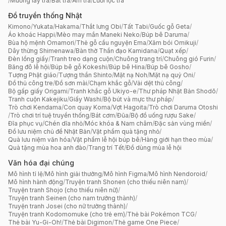
/
Muỗng lấy trà
/
Bát trà
/
Ấm trà
/
Lưới lọc trà
Đồ truyền thống Nhật
Kimono
/
Yukata
/
Hakama
/
Thắt lưng Obi
/
Tất Tabi
/
Guốc gỗ Geta
/
Áo khoác Happi
/
Mèo may mắn Maneki Neko
/
Búp bê Daruma
/
Bùa hộ mệnh Omamori
/
Thẻ gỗ cầu nguyện Ema
/
Xăm bói Omikuji
/
Dây thừng Shimenawa
/
Bàn thờ Thần đạo Kamidana
/
Quạt xếp
/
Đèn lồng giấy
/
Tranh treo dạng cuộn
/
Chuông trang trí
/
Chuông gió Furin
/
Băng đô lễ hội
/
Búp bê gỗ Kokeshi
/
Búp bê Hina
/
Búp bê Gosho
/
Tượng Phật giáo
/
Tượng thần Shinto
/
Mặt nạ Noh
/
Mặt nạ quỷ Oni
/
Đồ thủ công tre
/
Đồ sơn mài
/
Chạm khắc gỗ
/
Vải dệt thủ công
/
Bộ gấp giấy Origami
/
Tranh khắc gỗ Ukiyo-e
/
Thư pháp Nhật Bản Shodō
/
Tranh cuộn Kakejiku
/
Giấy Washi
/
Bộ bút và mực thư pháp
/
Trò chơi Kendama
/
Con quay Koma
/
Vợt Hagoita
/
Trò chơi Daruma Otoshi
/
Trò chơi trí tuệ truyền thống
/
Bát cơm
/
Đũa
/
Bộ đồ uống rượu Sake
/
Đĩa phục vụ
/
Chén dĩa nhỏ
/
Móc khóa & Nam châm
/
Đặc sản vùng miền
/
Đồ lưu niệm chủ đề Nhật Bản
/
Vật phẩm quà tặng nhỏ
/
Quà lưu niệm văn hóa
/
Vật phẩm lễ hội búp bê
/
Hàng giới hạn theo mùa
/
Quà tặng mùa hoa anh đào
/
Trang trí Tết
/
Đồ dùng mùa lễ hội
Văn hóa đại chúng
Mô hình tỉ lệ
/
Mô hình giải thưởng
/
Mô hình Figma
/
Mô hình Nendoroid
/
Mô hình hành động
/
Truyện tranh Shonen (cho thiếu niên nam)
/
Truyện tranh Shojo (cho thiếu niên nữ)
/
Truyện tranh Seinen (cho nam trưởng thành)
/
Truyện tranh Josei (cho nữ trưởng thành)
/
Truyện tranh Kodomomuke (cho trẻ em)
/
Thẻ bài Pokémon TCG
/
Thẻ bài Yu-Gi-Oh!
/
Thẻ bài Digimon
/
Thẻ game One Piece
/