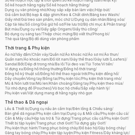
Sổ kế hoạch học tập & thói quen
/
Sổ kế hoạch hằng tuần
/
Nhật ký
/
Sổ kế hoạch hằng ngày
/
Sổ kế hoạch hằng tháng
/
Dụng cụ văn phòng nhỏ
/
Khay sắp xếp bàn làm việc
/
Hộp bút
/
Giá cắm bút
/
Bộ kẹp & dập ghim
/
Keo & Chất dính
/
Băng keo Washi
/
Giấy nhớ
/
Giá treo sản phẩm, móc chữ U
/
Dụng cụ dán nhãn
/
Băng xóa
/
Cặp tài liệu
/
Sổ còng
/
Giá giữ hồ sơ
/
File lưu trữ
/
Bộ chỉ mục & Phân trang
/
Bút màu
/
Dụng cụ vẽ
/
Giấy gấp Origami
/
Giấy thủ công
/
Bộ dụng cụ sáng tạo
/
Thiệp chúc mừng
/
Bộ viết thư
/
Phong bì
/
Thẻ quà tặng
/
Bộ đồ dùng văn phòng phẩm
Thời trang & Phụ kiện
Áo nữ
/
Váy đầm
/
Chân váy
/
Quần nữ
/
Áo khoác nữ
/
Áo sơ mi
/
Áo thun
/
Quần nam
/
Áo khoác nam
/
Đồ lót nam
/
Giày thể thao
/
Giày lười (Loafers)
/
Sandal
/
Bốt
/
Dép đi trong nhà
/
Ba lô
/
Túi đeo vai
/
Túi Tote
/
Ví tiền
/
Ví đựng xu
/
Đồng hồ thông thường
/
Đồng hồ thời trang
/
Đồng hồ kỹ thuật số
/
Đồng hồ thể thao ngoài trời
/
Phụ kiện đồng hồ
/
Dây chuyền
/
Vòng tay
/
Bông tai
/
Phụ kiện tóc
/
Phụ kiện thời trang nhỏ
/
Mũ & Nón lưỡi trai
/
Mũ len
/
Khăn choàng
/
Găng tay
/
Phụ kiện theo mùa
/
Túi nhỏ đựng đồ (Pouches)
/
Vỏ bọc hộ chiếu
/
Sắp xếp hành lý
/
Phụ kiện vali
/
Vật dụng mang đi hằng ngày nhỏ gọn
Thể thao & Dã ngoại
Lều & Thiết bị
/
Dụng cụ nấu ăn cắm trại
/
Đèn lồng & Chiếu sáng
/
Bàn ghế dã ngoại
/
Phụ kiện cắm trại
/
Dụng cụ & Mồi câu
/
Phụ kiện câu cá
/
Cần & Máy câu
/
Hộp lưu trữ & Túi đựng
/
Trang phục câu cá
/
Phụ kiện Golf
/
Thiết bị tập luyện
/
Trang phục chơi Golf
/
Túi đựng gậy Golf
/
Phụ kiện thực hành
/
Trang phục bóng chày
/
Đồ bảo hộ
/
Gậy bóng chày
/
Găng tay bóng chày
/
Phụ kiện tập luyện
/
Phụ kiện Fitness
/
Dây kháng lực
/