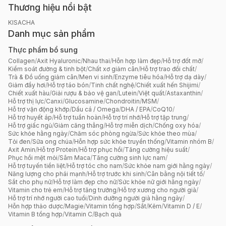
Thương hiệu nổi bật
KISACHA
Danh mục sản phẩm
Thực phẩm bổ sung
Collagen
/
Axit Hyaluronic
/
Nhau thai
/
Hỗn hợp làm đẹp
/
Hỗ trợ đốt mỡ
/
Kiểm soát đường & tinh bột
/
Chất xơ giảm cân
/
Hỗ trợ trao đổi chất
/
Trà & Đồ uống giảm cân
/
Men vi sinh
/
Enzyme tiêu hóa
/
Hỗ trợ dạ dày
/
Giảm đầy hơi
/
Hỗ trợ táo bón
/
Tinh chất nghệ
/
Chiết xuất hến Shijimi
/
Chiết xuất hàu
/
Giải rượu & bảo vệ gan
/
Lutein
/
Việt quất
/
Astaxanthin
/
Hỗ trợ thị lực
/
Canxi
/
Glucosamine
/
Chondroitin
/
MSM
/
Hỗ trợ vận động khớp
/
Dầu cá / Omega
/
DHA / EPA
/
CoQ10
/
Hỗ trợ huyết áp
/
Hỗ trợ tuần hoàn
/
Hỗ trợ trí nhớ
/
Hỗ trợ tập trung
/
Hỗ trợ giấc ngủ
/
Giảm căng thẳng
/
Hỗ trợ miễn dịch
/
Chống oxy hóa
/
Sức khỏe hằng ngày
/
Chăm sóc phòng ngừa
/
Sức khỏe theo mùa
/
Tỏi đen
/
Sữa ong chúa
/
Hỗn hợp sức khỏe truyền thống
/
Vitamin nhóm B
/
Axit Amin
/
Hỗ trợ Protein
/
Hỗ trợ phục hồi
/
Tăng cường hiệu suất
/
Phục hồi mệt mỏi
/
Sâm Maca
/
Tăng cường sinh lực nam
/
Hỗ trợ tuyến tiền liệt
/
Hỗ trợ tóc cho nam
/
Sức khỏe nam giới hằng ngày
/
Năng lượng cho phái mạnh
/
Hỗ trợ trước khi sinh
/
Cân bằng nội tiết tố
/
Sắt cho phụ nữ
/
Hỗ trợ làm đẹp cho nữ
/
Sức khỏe nữ giới hằng ngày
/
Vitamin cho trẻ em
/
Hỗ trợ tăng trưởng
/
Hỗ trợ xương cho người già
/
Hỗ trợ trí nhớ người cao tuổi
/
Dinh dưỡng người già hằng ngày
/
Hỗn hợp thảo dược
/
Magie
/
Vitamin tổng hợp
/
Sắt
/
Kẽm
/
Vitamin D / E
/
Vitamin B tổng hợp
/
Vitamin C
/
Bạch quả