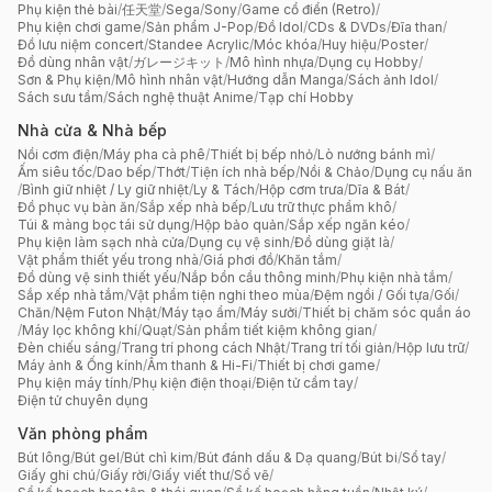
Phụ kiện thẻ bài
/
任天堂
/
Sega
/
Sony
/
Game cổ điển (Retro)
/
Phụ kiện chơi game
/
Sản phẩm J-Pop
/
Đồ Idol
/
CDs & DVDs
/
Đĩa than
/
Đồ lưu niệm concert
/
Standee Acrylic
/
Móc khóa
/
Huy hiệu
/
Poster
/
Đồ dùng nhân vật
/
ガレージキット
/
Mô hình nhựa
/
Dụng cụ Hobby
/
Sơn & Phụ kiện
/
Mô hình nhân vật
/
Hướng dẫn Manga
/
Sách ảnh Idol
/
Sách sưu tầm
/
Sách nghệ thuật Anime
/
Tạp chí Hobby
Nhà cửa & Nhà bếp
Nồi cơm điện
/
Máy pha cà phê
/
Thiết bị bếp nhỏ
/
Lò nướng bánh mì
/
Ấm siêu tốc
/
Dao bếp
/
Thớt
/
Tiện ích nhà bếp
/
Nồi & Chảo
/
Dụng cụ nấu ăn
/
Bình giữ nhiệt / Ly giữ nhiệt
/
Ly & Tách
/
Hộp cơm trưa
/
Dĩa & Bát
/
Đồ phục vụ bàn ăn
/
Sắp xếp nhà bếp
/
Lưu trữ thực phẩm khô
/
Túi & màng bọc tái sử dụng
/
Hộp bảo quản
/
Sắp xếp ngăn kéo
/
Phụ kiện làm sạch nhà cửa
/
Dụng cụ vệ sinh
/
Đồ dùng giặt là
/
Vật phẩm thiết yếu trong nhà
/
Giá phơi đồ
/
Khăn tắm
/
Đồ dùng vệ sinh thiết yếu
/
Nắp bồn cầu thông minh
/
Phụ kiện nhà tắm
/
Sắp xếp nhà tắm
/
Vật phẩm tiện nghi theo mùa
/
Đệm ngồi / Gối tựa
/
Gối
/
Chăn
/
Nệm Futon Nhật
/
Máy tạo ẩm
/
Máy sưởi
/
Thiết bị chăm sóc quần áo
/
Máy lọc không khí
/
Quạt
/
Sản phẩm tiết kiệm không gian
/
Đèn chiếu sáng
/
Trang trí phong cách Nhật
/
Trang trí tối giản
/
Hộp lưu trữ
/
Máy ảnh & Ống kính
/
Âm thanh & Hi-Fi
/
Thiết bị chơi game
/
Phụ kiện máy tính
/
Phụ kiện điện thoại
/
Điện tử cầm tay
/
Điện tử chuyên dụng
Văn phòng phẩm
Bút lông
/
Bút gel
/
Bút chì kim
/
Bút đánh dấu & Dạ quang
/
Bút bi
/
Sổ tay
/
Giấy ghi chú
/
Giấy rời
/
Giấy viết thư
/
Sổ vẽ
/