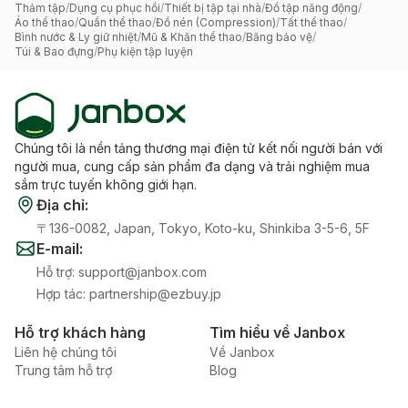
Thảm tập
/
Dụng cụ phục hồi
/
Thiết bị tập tại nhà
/
Đồ tập năng động
/
Áo thể thao
/
Quần thể thao
/
Đồ nén (Compression)
/
Tất thể thao
/
Bình nước & Ly giữ nhiệt
/
Mũ & Khăn thể thao
/
Băng bảo vệ
/
Túi & Bao đựng
/
Phụ kiện tập luyện
Chúng tôi là nền tảng thương mại điện tử kết nối người bán với
người mua, cung cấp sản phẩm đa dạng và trải nghiệm mua
sắm trực tuyến không giới hạn.
Địa chỉ
:
〒136-0082, Japan, Tokyo, Koto-ku, Shinkiba 3-5-6, 5F
E-mail
:
Hỗ trợ
:
support@janbox.com
Hợp tác
:
partnership@ezbuy.jp
Hỗ trợ khách hàng
Tìm hiểu về Janbox
Liên hệ chúng tôi
Về Janbox
Trung tâm hỗ trợ
Blog