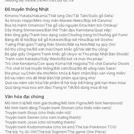
/
Muỗng lấy trà
/
Bát trà
/
Ấm trà
/
Lưới lọc trà
Đồ truyền thống Nhật
Kimono
/
Yukata
/
Hakama
/
Thắt lưng Obi
/
Tất Tabi
/
Guốc gỗ Geta
/
Áo khoác Happi
/
Mèo may mắn Maneki Neko
/
Búp bê Daruma
/
Bùa hộ mệnh Omamori
/
Thẻ gỗ cầu nguyện Ema
/
Xăm bói Omikuji
/
Dây thừng Shimenawa
/
Bàn thờ Thần đạo Kamidana
/
Quạt xếp
/
Đèn lồng giấy
/
Tranh treo dạng cuộn
/
Chuông trang trí
/
Chuông gió Furin
/
Băng đô lễ hội
/
Búp bê gỗ Kokeshi
/
Búp bê Hina
/
Búp bê Gosho
/
Tượng Phật giáo
/
Tượng thần Shinto
/
Mặt nạ Noh
/
Mặt nạ quỷ Oni
/
Đồ thủ công tre
/
Đồ sơn mài
/
Chạm khắc gỗ
/
Vải dệt thủ công
/
Bộ gấp giấy Origami
/
Tranh khắc gỗ Ukiyo-e
/
Thư pháp Nhật Bản Shodō
/
Tranh cuộn Kakejiku
/
Giấy Washi
/
Bộ bút và mực thư pháp
/
Trò chơi Kendama
/
Con quay Koma
/
Vợt Hagoita
/
Trò chơi Daruma Otoshi
/
Trò chơi trí tuệ truyền thống
/
Bát cơm
/
Đũa
/
Bộ đồ uống rượu Sake
/
Đĩa phục vụ
/
Chén dĩa nhỏ
/
Móc khóa & Nam châm
/
Đặc sản vùng miền
/
Đồ lưu niệm chủ đề Nhật Bản
/
Vật phẩm quà tặng nhỏ
/
Quà lưu niệm văn hóa
/
Vật phẩm lễ hội búp bê
/
Hàng giới hạn theo mùa
/
Quà tặng mùa hoa anh đào
/
Trang trí Tết
/
Đồ dùng mùa lễ hội
Văn hóa đại chúng
Mô hình tỉ lệ
/
Mô hình giải thưởng
/
Mô hình Figma
/
Mô hình Nendoroid
/
Mô hình hành động
/
Truyện tranh Shonen (cho thiếu niên nam)
/
Truyện tranh Shojo (cho thiếu niên nữ)
/
Truyện tranh Seinen (cho nam trưởng thành)
/
Truyện tranh Josei (cho nữ trưởng thành)
/
Truyện tranh Kodomomuke (cho trẻ em)
/
Thẻ bài Pokémon TCG
/
Thẻ bài Yu-Gi-Oh!
/
Thẻ bài Digimon
/
Thẻ game One Piece
/