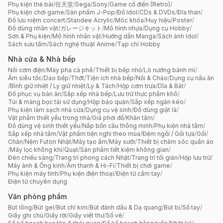
Phụ kiện thẻ bài
/
任天堂
/
Sega
/
Sony
/
Game cổ điển (Retro)
/
Phụ kiện chơi game
/
Sản phẩm J-Pop
/
Đồ Idol
/
CDs & DVDs
/
Đĩa than
/
Đồ lưu niệm concert
/
Standee Acrylic
/
Móc khóa
/
Huy hiệu
/
Poster
/
Đồ dùng nhân vật
/
ガレージキット
/
Mô hình nhựa
/
Dụng cụ Hobby
/
Sơn & Phụ kiện
/
Mô hình nhân vật
/
Hướng dẫn Manga
/
Sách ảnh Idol
/
Sách sưu tầm
/
Sách nghệ thuật Anime
/
Tạp chí Hobby
Nhà cửa & Nhà bếp
Nồi cơm điện
/
Máy pha cà phê
/
Thiết bị bếp nhỏ
/
Lò nướng bánh mì
/
Ấm siêu tốc
/
Dao bếp
/
Thớt
/
Tiện ích nhà bếp
/
Nồi & Chảo
/
Dụng cụ nấu ăn
/
Bình giữ nhiệt / Ly giữ nhiệt
/
Ly & Tách
/
Hộp cơm trưa
/
Dĩa & Bát
/
Đồ phục vụ bàn ăn
/
Sắp xếp nhà bếp
/
Lưu trữ thực phẩm khô
/
Túi & màng bọc tái sử dụng
/
Hộp bảo quản
/
Sắp xếp ngăn kéo
/
Phụ kiện làm sạch nhà cửa
/
Dụng cụ vệ sinh
/
Đồ dùng giặt là
/
Vật phẩm thiết yếu trong nhà
/
Giá phơi đồ
/
Khăn tắm
/
Đồ dùng vệ sinh thiết yếu
/
Nắp bồn cầu thông minh
/
Phụ kiện nhà tắm
/
Sắp xếp nhà tắm
/
Vật phẩm tiện nghi theo mùa
/
Đệm ngồi / Gối tựa
/
Gối
/
Chăn
/
Nệm Futon Nhật
/
Máy tạo ẩm
/
Máy sưởi
/
Thiết bị chăm sóc quần áo
/
Máy lọc không khí
/
Quạt
/
Sản phẩm tiết kiệm không gian
/
Đèn chiếu sáng
/
Trang trí phong cách Nhật
/
Trang trí tối giản
/
Hộp lưu trữ
/
Máy ảnh & Ống kính
/
Âm thanh & Hi-Fi
/
Thiết bị chơi game
/
Phụ kiện máy tính
/
Phụ kiện điện thoại
/
Điện tử cầm tay
/
Điện tử chuyên dụng
Văn phòng phẩm
Bút lông
/
Bút gel
/
Bút chì kim
/
Bút đánh dấu & Dạ quang
/
Bút bi
/
Sổ tay
/
Giấy ghi chú
/
Giấy rời
/
Giấy viết thư
/
Sổ vẽ
/