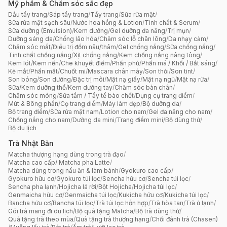
Mỹ phẩm & Chăm sóc sắc đẹp
Dầu tẩy trang
/
Sáp tẩy trang
/
Tẩy trang
/
Sữa rửa mặt
/
Sữa rửa mặt sạch sâu
/
Nước hoa hồng & Lotion
/
Tinh chất & Serum
/
Sữa dưỡng (Emulsion)
/
Kem dưỡng
/
Gel dưỡng đa năng
/
Trị mụn
/
Dưỡng sáng da
/
Chống lão hóa
/
Chăm sóc lỗ chân lông
/
Da nhạy cảm
/
Chăm sóc mắt
/
Điều trị đốm nâu/thâm
/
Gel chống nắng
/
Sữa chống nắng
/
Tinh chất chống nắng
/
Xịt chống nắng
/
Kem chống nắng nâng tông
/
Kem lót
/
Kem nền
/
Che khuyết điểm
/
Phấn phủ
/
Phấn má / Khối / Bắt sáng
/
Kẻ mắt
/
Phấn mắt
/
Chuốt mi
/
Mascara chân mày
/
Son thỏi
/
Son tint
/
Son bóng
/
Son dưỡng
/
Đặc trị môi
/
Mặt nạ giấy
/
Mặt nạ ngủ
/
Mặt nạ rửa
/
Sữa/Kem dưỡng thể
/
Kem dưỡng tay
/
Chăm sóc bàn chân
/
Chăm sóc móng
/
Sữa tắm / Tẩy tế bào chết
/
Dụng cụ trang điểm
/
Mút & Bông phấn
/
Cọ trang điểm
/
Máy làm đẹp
/
Bộ dưỡng da
/
Bộ trang điểm
/
Sữa rửa mặt nam
/
Lotion cho nam
/
Gel đa năng cho nam
/
Chống nắng cho nam
/
Dưỡng da mini
/
Trang điểm mini
/
Bộ dùng thử
/
Bộ du lịch
Trà Nhật Bản
Matcha thượng hạng dùng trong trà đạo
/
Matcha cao cấp/ Matcha pha Latte
/
Matcha dùng trong nấu ăn & làm bánh
/
Gyokuro cao cấp
/
Gyokuro hữu cơ
/
Gyokuro túi lọc
/
Sencha hữu cơ
/
Sencha túi lọc
/
Sencha pha lạnh
/
Hojicha lá rời
/
Bột Hojicha
/
Hojicha túi lọc
/
Genmaicha hữu cơ
/
Genmaicha túi lọc
/
Kukicha hữu cơ
/
Kukicha túi lọc
/
Bancha hữu cơ
/
Bancha túi lọc
/
Trà túi lọc hỗn hợp
/
Trà hòa tan
/
Trà ủ lạnh
/
Gói trà mang đi du lịch
/
Bộ quà tặng Matcha
/
Bộ trà dùng thử
/
Quà tặng trà theo mùa
/
Quà tặng trà thượng hạng
/
Chổi đánh trà (Chasen)