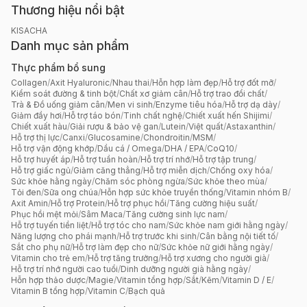
Thương hiệu nổi bật
KISACHA
Danh mục sản phẩm
Thực phẩm bổ sung
Collagen
/
Axit Hyaluronic
/
Nhau thai
/
Hỗn hợp làm đẹp
/
Hỗ trợ đốt mỡ
/
Kiểm soát đường & tinh bột
/
Chất xơ giảm cân
/
Hỗ trợ trao đổi chất
/
Trà & Đồ uống giảm cân
/
Men vi sinh
/
Enzyme tiêu hóa
/
Hỗ trợ dạ dày
/
Giảm đầy hơi
/
Hỗ trợ táo bón
/
Tinh chất nghệ
/
Chiết xuất hến Shijimi
/
Chiết xuất hàu
/
Giải rượu & bảo vệ gan
/
Lutein
/
Việt quất
/
Astaxanthin
/
Hỗ trợ thị lực
/
Canxi
/
Glucosamine
/
Chondroitin
/
MSM
/
Hỗ trợ vận động khớp
/
Dầu cá / Omega
/
DHA / EPA
/
CoQ10
/
Hỗ trợ huyết áp
/
Hỗ trợ tuần hoàn
/
Hỗ trợ trí nhớ
/
Hỗ trợ tập trung
/
Hỗ trợ giấc ngủ
/
Giảm căng thẳng
/
Hỗ trợ miễn dịch
/
Chống oxy hóa
/
Sức khỏe hằng ngày
/
Chăm sóc phòng ngừa
/
Sức khỏe theo mùa
/
Tỏi đen
/
Sữa ong chúa
/
Hỗn hợp sức khỏe truyền thống
/
Vitamin nhóm B
/
Axit Amin
/
Hỗ trợ Protein
/
Hỗ trợ phục hồi
/
Tăng cường hiệu suất
/
Phục hồi mệt mỏi
/
Sâm Maca
/
Tăng cường sinh lực nam
/
Hỗ trợ tuyến tiền liệt
/
Hỗ trợ tóc cho nam
/
Sức khỏe nam giới hằng ngày
/
Năng lượng cho phái mạnh
/
Hỗ trợ trước khi sinh
/
Cân bằng nội tiết tố
/
Sắt cho phụ nữ
/
Hỗ trợ làm đẹp cho nữ
/
Sức khỏe nữ giới hằng ngày
/
Vitamin cho trẻ em
/
Hỗ trợ tăng trưởng
/
Hỗ trợ xương cho người già
/
Hỗ trợ trí nhớ người cao tuổi
/
Dinh dưỡng người già hằng ngày
/
Hỗn hợp thảo dược
/
Magie
/
Vitamin tổng hợp
/
Sắt
/
Kẽm
/
Vitamin D / E
/
Vitamin B tổng hợp
/
Vitamin C
/
Bạch quả