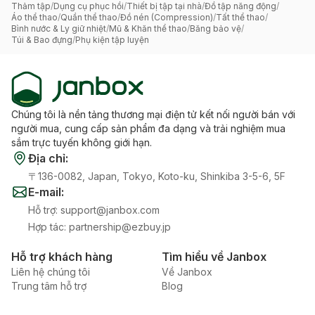
Thảm tập
/
Dụng cụ phục hồi
/
Thiết bị tập tại nhà
/
Đồ tập năng động
/
Áo thể thao
/
Quần thể thao
/
Đồ nén (Compression)
/
Tất thể thao
/
Bình nước & Ly giữ nhiệt
/
Mũ & Khăn thể thao
/
Băng bảo vệ
/
Túi & Bao đựng
/
Phụ kiện tập luyện
Chúng tôi là nền tảng thương mại điện tử kết nối người bán với
người mua, cung cấp sản phẩm đa dạng và trải nghiệm mua
sắm trực tuyến không giới hạn.
Địa chỉ
:
〒136-0082, Japan, Tokyo, Koto-ku, Shinkiba 3-5-6, 5F
E-mail
:
Hỗ trợ
:
support@janbox.com
Hợp tác
:
partnership@ezbuy.jp
Hỗ trợ khách hàng
Tìm hiểu về Janbox
Liên hệ chúng tôi
Về Janbox
Trung tâm hỗ trợ
Blog