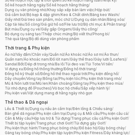
Sổ kế hoạch học tập & thói quen
/
Sổ kế hoạch hằng tuần
/
Nhật ký
/
Sổ kế hoạch hằng ngày
/
Sổ kế hoạch hằng tháng
/
Dụng cụ văn phòng nhỏ
/
Khay sắp xếp bàn làm việc
/
Hộp bút
/
Giá cắm bút
/
Bộ kẹp & dập ghim
/
Keo & Chất dính
/
Băng keo Washi
/
Giấy nhớ
/
Giá treo sản phẩm, móc chữ U
/
Dụng cụ dán nhãn
/
Băng xóa
/
Cặp tài liệu
/
Sổ còng
/
Giá giữ hồ sơ
/
File lưu trữ
/
Bộ chỉ mục & Phân trang
/
Bút màu
/
Dụng cụ vẽ
/
Giấy gấp Origami
/
Giấy thủ công
/
Bộ dụng cụ sáng tạo
/
Thiệp chúc mừng
/
Bộ viết thư
/
Phong bì
/
Thẻ quà tặng
/
Bộ đồ dùng văn phòng phẩm
Thời trang & Phụ kiện
Áo nữ
/
Váy đầm
/
Chân váy
/
Quần nữ
/
Áo khoác nữ
/
Áo sơ mi
/
Áo thun
/
Quần nam
/
Áo khoác nam
/
Đồ lót nam
/
Giày thể thao
/
Giày lười (Loafers)
/
Sandal
/
Bốt
/
Dép đi trong nhà
/
Ba lô
/
Túi đeo vai
/
Túi Tote
/
Ví tiền
/
Ví đựng xu
/
Đồng hồ thông thường
/
Đồng hồ thời trang
/
Đồng hồ kỹ thuật số
/
Đồng hồ thể thao ngoài trời
/
Phụ kiện đồng hồ
/
Dây chuyền
/
Vòng tay
/
Bông tai
/
Phụ kiện tóc
/
Phụ kiện thời trang nhỏ
/
Mũ & Nón lưỡi trai
/
Mũ len
/
Khăn choàng
/
Găng tay
/
Phụ kiện theo mùa
/
Túi nhỏ đựng đồ (Pouches)
/
Vỏ bọc hộ chiếu
/
Sắp xếp hành lý
/
Phụ kiện vali
/
Vật dụng mang đi hằng ngày nhỏ gọn
Thể thao & Dã ngoại
Lều & Thiết bị
/
Dụng cụ nấu ăn cắm trại
/
Đèn lồng & Chiếu sáng
/
Bàn ghế dã ngoại
/
Phụ kiện cắm trại
/
Dụng cụ & Mồi câu
/
Phụ kiện câu cá
/
Cần & Máy câu
/
Hộp lưu trữ & Túi đựng
/
Trang phục câu cá
/
Phụ kiện Golf
/
Thiết bị tập luyện
/
Trang phục chơi Golf
/
Túi đựng gậy Golf
/
Phụ kiện thực hành
/
Trang phục bóng chày
/
Đồ bảo hộ
/
Gậy bóng chày
/
Găng tay bóng chày
/
Phụ kiện tập luyện
/
Phụ kiện Fitness
/
Dây kháng lực
/