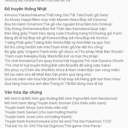
/
Muỗng lấy trà
/
Bát trà
/
Ấm trà
/
Lưới lọc trà
Đồ truyền thống Nhật
Kimono
/
Yukata
/
Hakama
/
Thắt lưng Obi
/
Tất Tabi
/
Guốc gỗ Geta
/
Áo khoác Happi
/
Mèo may mắn Maneki Neko
/
Búp bê Daruma
/
Bùa hộ mệnh Omamori
/
Thẻ gỗ cầu nguyện Ema
/
Xăm bói Omikuji
/
Dây thừng Shimenawa
/
Bàn thờ Thần đạo Kamidana
/
Quạt xếp
/
Đèn lồng giấy
/
Tranh treo dạng cuộn
/
Chuông trang trí
/
Chuông gió Furin
/
Băng đô lễ hội
/
Búp bê gỗ Kokeshi
/
Búp bê Hina
/
Búp bê Gosho
/
Tượng Phật giáo
/
Tượng thần Shinto
/
Mặt nạ Noh
/
Mặt nạ quỷ Oni
/
Đồ thủ công tre
/
Đồ sơn mài
/
Chạm khắc gỗ
/
Vải dệt thủ công
/
Bộ gấp giấy Origami
/
Tranh khắc gỗ Ukiyo-e
/
Thư pháp Nhật Bản Shodō
/
Tranh cuộn Kakejiku
/
Giấy Washi
/
Bộ bút và mực thư pháp
/
Trò chơi Kendama
/
Con quay Koma
/
Vợt Hagoita
/
Trò chơi Daruma Otoshi
/
Trò chơi trí tuệ truyền thống
/
Bát cơm
/
Đũa
/
Bộ đồ uống rượu Sake
/
Đĩa phục vụ
/
Chén dĩa nhỏ
/
Móc khóa & Nam châm
/
Đặc sản vùng miền
/
Đồ lưu niệm chủ đề Nhật Bản
/
Vật phẩm quà tặng nhỏ
/
Quà lưu niệm văn hóa
/
Vật phẩm lễ hội búp bê
/
Hàng giới hạn theo mùa
/
Quà tặng mùa hoa anh đào
/
Trang trí Tết
/
Đồ dùng mùa lễ hội
Văn hóa đại chúng
Mô hình tỉ lệ
/
Mô hình giải thưởng
/
Mô hình Figma
/
Mô hình Nendoroid
/
Mô hình hành động
/
Truyện tranh Shonen (cho thiếu niên nam)
/
Truyện tranh Shojo (cho thiếu niên nữ)
/
Truyện tranh Seinen (cho nam trưởng thành)
/
Truyện tranh Josei (cho nữ trưởng thành)
/
Truyện tranh Kodomomuke (cho trẻ em)
/
Thẻ bài Pokémon TCG
/
Thẻ bài Yu-Gi-Oh!
/
Thẻ bài Digimon
/
Thẻ game One Piece
/