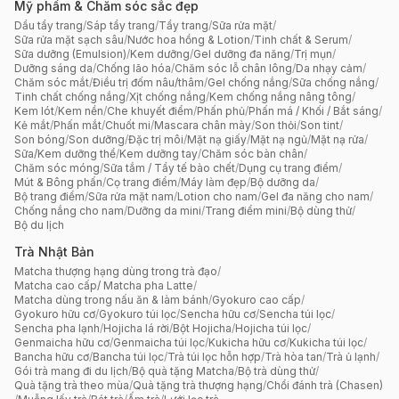
Mỹ phẩm & Chăm sóc sắc đẹp
Dầu tẩy trang
/
Sáp tẩy trang
/
Tẩy trang
/
Sữa rửa mặt
/
Sữa rửa mặt sạch sâu
/
Nước hoa hồng & Lotion
/
Tinh chất & Serum
/
Sữa dưỡng (Emulsion)
/
Kem dưỡng
/
Gel dưỡng đa năng
/
Trị mụn
/
Dưỡng sáng da
/
Chống lão hóa
/
Chăm sóc lỗ chân lông
/
Da nhạy cảm
/
Chăm sóc mắt
/
Điều trị đốm nâu/thâm
/
Gel chống nắng
/
Sữa chống nắng
/
Tinh chất chống nắng
/
Xịt chống nắng
/
Kem chống nắng nâng tông
/
Kem lót
/
Kem nền
/
Che khuyết điểm
/
Phấn phủ
/
Phấn má / Khối / Bắt sáng
/
Kẻ mắt
/
Phấn mắt
/
Chuốt mi
/
Mascara chân mày
/
Son thỏi
/
Son tint
/
Son bóng
/
Son dưỡng
/
Đặc trị môi
/
Mặt nạ giấy
/
Mặt nạ ngủ
/
Mặt nạ rửa
/
Sữa/Kem dưỡng thể
/
Kem dưỡng tay
/
Chăm sóc bàn chân
/
Chăm sóc móng
/
Sữa tắm / Tẩy tế bào chết
/
Dụng cụ trang điểm
/
Mút & Bông phấn
/
Cọ trang điểm
/
Máy làm đẹp
/
Bộ dưỡng da
/
Bộ trang điểm
/
Sữa rửa mặt nam
/
Lotion cho nam
/
Gel đa năng cho nam
/
Chống nắng cho nam
/
Dưỡng da mini
/
Trang điểm mini
/
Bộ dùng thử
/
Bộ du lịch
Trà Nhật Bản
Matcha thượng hạng dùng trong trà đạo
/
Matcha cao cấp/ Matcha pha Latte
/
Matcha dùng trong nấu ăn & làm bánh
/
Gyokuro cao cấp
/
Gyokuro hữu cơ
/
Gyokuro túi lọc
/
Sencha hữu cơ
/
Sencha túi lọc
/
Sencha pha lạnh
/
Hojicha lá rời
/
Bột Hojicha
/
Hojicha túi lọc
/
Genmaicha hữu cơ
/
Genmaicha túi lọc
/
Kukicha hữu cơ
/
Kukicha túi lọc
/
Bancha hữu cơ
/
Bancha túi lọc
/
Trà túi lọc hỗn hợp
/
Trà hòa tan
/
Trà ủ lạnh
/
Gói trà mang đi du lịch
/
Bộ quà tặng Matcha
/
Bộ trà dùng thử
/
Quà tặng trà theo mùa
/
Quà tặng trà thượng hạng
/
Chổi đánh trà (Chasen)