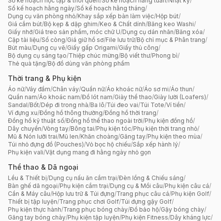
Sổ kế hoạch học tập & thói quen
/
Sổ kế hoạch hằng tuần
/
Nhật ký
/
Sổ kế hoạch hằng ngày
/
Sổ kế hoạch hằng tháng
/
Dụng cụ văn phòng nhỏ
/
Khay sắp xếp bàn làm việc
/
Hộp bút
/
Giá cắm bút
/
Bộ kẹp & dập ghim
/
Keo & Chất dính
/
Băng keo Washi
/
Giấy nhớ
/
Giá treo sản phẩm, móc chữ U
/
Dụng cụ dán nhãn
/
Băng xóa
/
Cặp tài liệu
/
Sổ còng
/
Giá giữ hồ sơ
/
File lưu trữ
/
Bộ chỉ mục & Phân trang
/
Bút màu
/
Dụng cụ vẽ
/
Giấy gấp Origami
/
Giấy thủ công
/
Bộ dụng cụ sáng tạo
/
Thiệp chúc mừng
/
Bộ viết thư
/
Phong bì
/
Thẻ quà tặng
/
Bộ đồ dùng văn phòng phẩm
Thời trang & Phụ kiện
Áo nữ
/
Váy đầm
/
Chân váy
/
Quần nữ
/
Áo khoác nữ
/
Áo sơ mi
/
Áo thun
/
Quần nam
/
Áo khoác nam
/
Đồ lót nam
/
Giày thể thao
/
Giày lười (Loafers)
/
Sandal
/
Bốt
/
Dép đi trong nhà
/
Ba lô
/
Túi đeo vai
/
Túi Tote
/
Ví tiền
/
Ví đựng xu
/
Đồng hồ thông thường
/
Đồng hồ thời trang
/
Đồng hồ kỹ thuật số
/
Đồng hồ thể thao ngoài trời
/
Phụ kiện đồng hồ
/
Dây chuyền
/
Vòng tay
/
Bông tai
/
Phụ kiện tóc
/
Phụ kiện thời trang nhỏ
/
Mũ & Nón lưỡi trai
/
Mũ len
/
Khăn choàng
/
Găng tay
/
Phụ kiện theo mùa
/
Túi nhỏ đựng đồ (Pouches)
/
Vỏ bọc hộ chiếu
/
Sắp xếp hành lý
/
Phụ kiện vali
/
Vật dụng mang đi hằng ngày nhỏ gọn
Thể thao & Dã ngoại
Lều & Thiết bị
/
Dụng cụ nấu ăn cắm trại
/
Đèn lồng & Chiếu sáng
/
Bàn ghế dã ngoại
/
Phụ kiện cắm trại
/
Dụng cụ & Mồi câu
/
Phụ kiện câu cá
/
Cần & Máy câu
/
Hộp lưu trữ & Túi đựng
/
Trang phục câu cá
/
Phụ kiện Golf
/
Thiết bị tập luyện
/
Trang phục chơi Golf
/
Túi đựng gậy Golf
/
Phụ kiện thực hành
/
Trang phục bóng chày
/
Đồ bảo hộ
/
Gậy bóng chày
/
Găng tay bóng chày
/
Phụ kiện tập luyện
/
Phụ kiện Fitness
/
Dây kháng lực
/