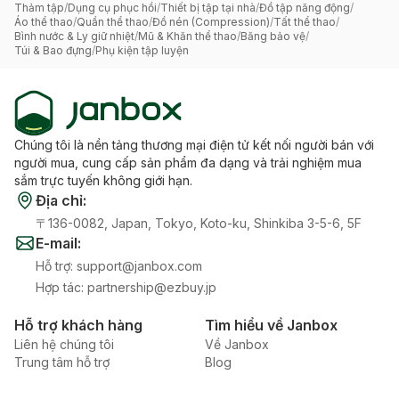
Thảm tập
/
Dụng cụ phục hồi
/
Thiết bị tập tại nhà
/
Đồ tập năng động
/
Áo thể thao
/
Quần thể thao
/
Đồ nén (Compression)
/
Tất thể thao
/
Bình nước & Ly giữ nhiệt
/
Mũ & Khăn thể thao
/
Băng bảo vệ
/
Túi & Bao đựng
/
Phụ kiện tập luyện
Chúng tôi là nền tảng thương mại điện tử kết nối người bán với
người mua, cung cấp sản phẩm đa dạng và trải nghiệm mua
sắm trực tuyến không giới hạn.
Địa chỉ
:
〒136-0082, Japan, Tokyo, Koto-ku, Shinkiba 3-5-6, 5F
E-mail
:
Hỗ trợ
:
support@janbox.com
Hợp tác
:
partnership@ezbuy.jp
Hỗ trợ khách hàng
Tìm hiểu về Janbox
Liên hệ chúng tôi
Về Janbox
Trung tâm hỗ trợ
Blog