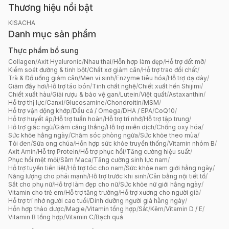
Thương hiệu nổi bật
KISACHA
Danh mục sản phẩm
Thực phẩm bổ sung
Collagen
/
Axit Hyaluronic
/
Nhau thai
/
Hỗn hợp làm đẹp
/
Hỗ trợ đốt mỡ
/
Kiểm soát đường & tinh bột
/
Chất xơ giảm cân
/
Hỗ trợ trao đổi chất
/
Trà & Đồ uống giảm cân
/
Men vi sinh
/
Enzyme tiêu hóa
/
Hỗ trợ dạ dày
/
Giảm đầy hơi
/
Hỗ trợ táo bón
/
Tinh chất nghệ
/
Chiết xuất hến Shijimi
/
Chiết xuất hàu
/
Giải rượu & bảo vệ gan
/
Lutein
/
Việt quất
/
Astaxanthin
/
Hỗ trợ thị lực
/
Canxi
/
Glucosamine
/
Chondroitin
/
MSM
/
Hỗ trợ vận động khớp
/
Dầu cá / Omega
/
DHA / EPA
/
CoQ10
/
Hỗ trợ huyết áp
/
Hỗ trợ tuần hoàn
/
Hỗ trợ trí nhớ
/
Hỗ trợ tập trung
/
Hỗ trợ giấc ngủ
/
Giảm căng thẳng
/
Hỗ trợ miễn dịch
/
Chống oxy hóa
/
Sức khỏe hằng ngày
/
Chăm sóc phòng ngừa
/
Sức khỏe theo mùa
/
Tỏi đen
/
Sữa ong chúa
/
Hỗn hợp sức khỏe truyền thống
/
Vitamin nhóm B
/
Axit Amin
/
Hỗ trợ Protein
/
Hỗ trợ phục hồi
/
Tăng cường hiệu suất
/
Phục hồi mệt mỏi
/
Sâm Maca
/
Tăng cường sinh lực nam
/
Hỗ trợ tuyến tiền liệt
/
Hỗ trợ tóc cho nam
/
Sức khỏe nam giới hằng ngày
/
Năng lượng cho phái mạnh
/
Hỗ trợ trước khi sinh
/
Cân bằng nội tiết tố
/
Sắt cho phụ nữ
/
Hỗ trợ làm đẹp cho nữ
/
Sức khỏe nữ giới hằng ngày
/
Vitamin cho trẻ em
/
Hỗ trợ tăng trưởng
/
Hỗ trợ xương cho người già
/
Hỗ trợ trí nhớ người cao tuổi
/
Dinh dưỡng người già hằng ngày
/
Hỗn hợp thảo dược
/
Magie
/
Vitamin tổng hợp
/
Sắt
/
Kẽm
/
Vitamin D / E
/
Vitamin B tổng hợp
/
Vitamin C
/
Bạch quả