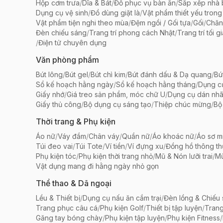
Hộp cơm trưa
/
Dĩa & Bát
/
Đồ phục vụ bàn ăn
/
Sắp xếp nhà
Dụng cụ vệ sinh
/
Đồ dùng giặt là
/
Vật phẩm thiết yếu trong
Vật phẩm tiện nghi theo mùa
/
Đệm ngồi / Gối tựa
/
Gối
/
Chăn
Đèn chiếu sáng
/
Trang trí phong cách Nhật
/
Trang trí tối g
/
Điện tử chuyên dụng
Văn phòng phẩm
Bút lông
/
Bút gel
/
Bút chì kim
/
Bút đánh dấu & Dạ quang
/
Bú
Sổ kế hoạch hằng ngày
/
Sổ kế hoạch hằng tháng
/
Dụng c
Giấy nhớ
/
Giá treo sản phẩm, móc chữ U
/
Dụng cụ dán nh
Giấy thủ công
/
Bộ dụng cụ sáng tạo
/
Thiệp chúc mừng
/
Bộ 
Thời trang & Phụ kiện
Áo nữ
/
Váy đầm
/
Chân váy
/
Quần nữ
/
Áo khoác nữ
/
Áo sơ m
Túi đeo vai
/
Túi Tote
/
Ví tiền
/
Ví đựng xu
/
Đồng hồ thông t
Phụ kiện tóc
/
Phụ kiện thời trang nhỏ
/
Mũ & Nón lưỡi trai
/
Mũ
Vật dụng mang đi hằng ngày nhỏ gọn
Thể thao & Dã ngoại
Lều & Thiết bị
/
Dụng cụ nấu ăn cắm trại
/
Đèn lồng & Chiếu
Trang phục câu cá
/
Phụ kiện Golf
/
Thiết bị tập luyện
/
Trang
Găng tay bóng chày
/
Phụ kiện tập luyện
/
Phụ kiện Fitness
/