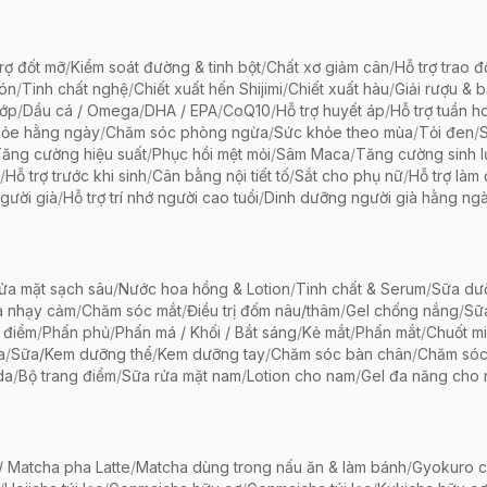
rợ đốt mỡ
/
Kiểm soát đường & tinh bột
/
Chất xơ giảm cân
/
Hỗ trợ trao đ
bón
/
Tinh chất nghệ
/
Chiết xuất hến Shijimi
/
Chiết xuất hàu
/
Giải rượu & 
hớp
/
Dầu cá / Omega
/
DHA / EPA
/
CoQ10
/
Hỗ trợ huyết áp
/
Hỗ trợ tuần h
hỏe hằng ngày
/
Chăm sóc phòng ngừa
/
Sức khỏe theo mùa
/
Tỏi đen
/
ăng cường hiệu suất
/
Phục hồi mệt mỏi
/
Sâm Maca
/
Tăng cường sinh 
/
Hỗ trợ trước khi sinh
/
Cân bằng nội tiết tố
/
Sắt cho phụ nữ
/
Hỗ trợ làm
gười già
/
Hỗ trợ trí nhớ người cao tuổi
/
Dinh dưỡng người già hằng ng
ửa mặt sạch sâu
/
Nước hoa hồng & Lotion
/
Tinh chất & Serum
/
Sữa dưỡ
a nhạy cảm
/
Chăm sóc mắt
/
Điều trị đốm nâu/thâm
/
Gel chống nắng
/
Sữ
 điểm
/
Phấn phủ
/
Phấn má / Khối / Bắt sáng
/
Kẻ mắt
/
Phấn mắt
/
Chuốt mi
a
/
Sữa/Kem dưỡng thể
/
Kem dưỡng tay
/
Chăm sóc bàn chân
/
Chăm só
da
/
Bộ trang điểm
/
Sữa rửa mặt nam
/
Lotion cho nam
/
Gel đa năng cho
 Matcha pha Latte
/
Matcha dùng trong nấu ăn & làm bánh
/
Gyokuro c