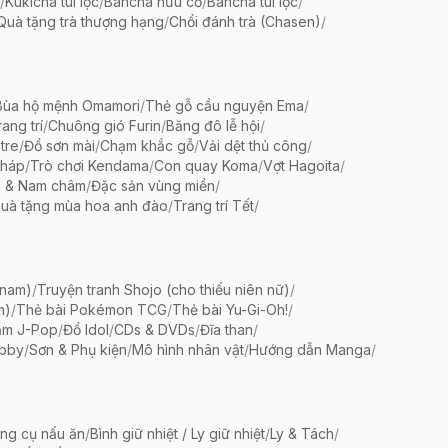
/
Kukicha túi lọc
/
Bancha hữu cơ
/
Bancha túi lọc
/
Quà tặng trà thượng hạng
/
Chổi đánh trà (Chasen)
/
Bùa hộ mệnh Omamori
/
Thẻ gỗ cầu nguyện Ema
/
ang trí
/
Chuông gió Furin
/
Băng đô lễ hội
/
tre
/
Đồ sơn mài
/
Chạm khắc gỗ
/
Vải dệt thủ công
/
pháp
/
Trò chơi Kendama
/
Con quay Koma
/
Vợt Hagoita
/
 & Nam châm
/
Đặc sản vùng miền
/
uà tặng mùa hoa anh đào
/
Trang trí Tết
/
 nam)
/
Truyện tranh Shojo (cho thiếu niên nữ)
/
m)
/
Thẻ bài Pokémon TCG
/
Thẻ bài Yu-Gi-Oh!
/
ẩm J-Pop
/
Đồ Idol
/
CDs & DVDs
/
Đĩa than
/
bby
/
Sơn & Phụ kiện
/
Mô hình nhân vật
/
Hướng dẫn Manga
/
ng cụ nấu ăn
/
Bình giữ nhiệt / Ly giữ nhiệt
/
Ly & Tách
/