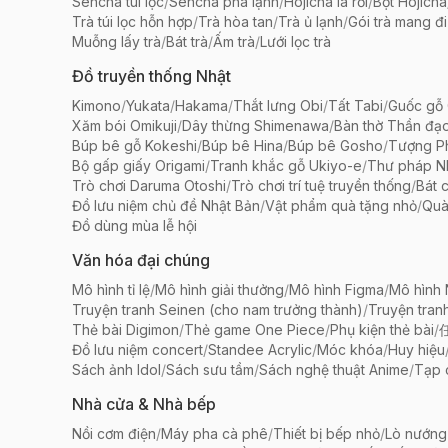
Sencha túi lọc
/
Sencha pha lạnh
/
Hojicha lá rời
/
Bột Hojicha
Trà túi lọc hỗn hợp
/
Trà hòa tan
/
Trà ủ lạnh
/
Gói trà mang đi
Muỗng lấy trà
/
Bát trà
/
Ấm trà
/
Lưới lọc trà
Đồ truyền thống Nhật
Kimono
/
Yukata
/
Hakama
/
Thắt lưng Obi
/
Tất Tabi
/
Guốc gỗ 
Xăm bói Omikuji
/
Dây thừng Shimenawa
/
Bàn thờ Thần đạ
Búp bê gỗ Kokeshi
/
Búp bê Hina
/
Búp bê Gosho
/
Tượng Ph
Bộ gấp giấy Origami
/
Tranh khắc gỗ Ukiyo-e
/
Thư pháp N
Trò chơi Daruma Otoshi
/
Trò chơi trí tuệ truyền thống
/
Bát 
Đồ lưu niệm chủ đề Nhật Bản
/
Vật phẩm quà tặng nhỏ
/
Quà
Đồ dùng mùa lễ hội
Văn hóa đại chúng
Mô hình tỉ lệ
/
Mô hình giải thưởng
/
Mô hình Figma
/
Mô hình
Truyện tranh Seinen (cho nam trưởng thành)
/
Truyện tran
Thẻ bài Digimon
/
Thẻ game One Piece
/
Phụ kiện thẻ bài
/
Đồ lưu niệm concert
/
Standee Acrylic
/
Móc khóa
/
Huy hiệu
Sách ảnh Idol
/
Sách sưu tầm
/
Sách nghệ thuật Anime
/
Tạp 
Nhà cửa & Nhà bếp
Nồi cơm điện
/
Máy pha cà phê
/
Thiết bị bếp nhỏ
/
Lò nướng