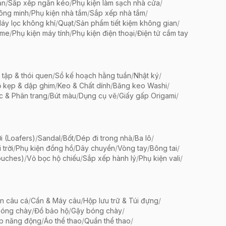
ản
/
Sắp xếp ngăn kéo
/
Phụ kiện làm sạch nhà cửa
/
ông minh
/
Phụ kiện nhà tắm
/
Sắp xếp nhà tắm
/
áy lọc không khí
/
Quạt
/
Sản phẩm tiết kiệm không gian
/
ame
/
Phụ kiện máy tính
/
Phụ kiện điện thoại
/
Điện tử cầm tay
 tập & thói quen
/
Sổ kế hoạch hằng tuần
/
Nhật ký
/
 kẹp & dập ghim
/
Keo & Chất dính
/
Băng keo Washi
/
c & Phân trang
/
Bút màu
/
Dụng cụ vẽ
/
Giấy gấp Origami
/
i (Loafers)
/
Sandal
/
Bốt
/
Dép đi trong nhà
/
Ba lô
/
trời
/
Phụ kiện đồng hồ
/
Dây chuyền
/
Vòng tay
/
Bông tai
/
ouches)
/
Vỏ bọc hộ chiếu
/
Sắp xếp hành lý
/
Phụ kiện vali
/
ện câu cá
/
Cần & Máy câu
/
Hộp lưu trữ & Túi đựng
/
bóng chày
/
Đồ bảo hộ
/
Gậy bóng chày
/
ập năng động
/
Áo thể thao
/
Quần thể thao
/