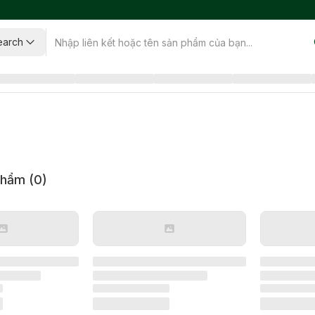
earch
phẩm (
0
)