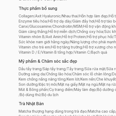
Thực phẩm bổ sung
Collagen
/
Axit Hyaluronic
/
Nhau thai
/
Hỗn hợp làm đẹp
/
Hỗ t
Enzyme tiêu hóa
/
Hỗ trợ dạ dày
/
Giảm đầy hơi
/
Hỗ trợ táo 
Canxi
/
Glucosamine
/
Chondroitin
/
MSM
/
Hỗ trợ vận động k
Giảm căng thẳng
/
Hỗ trợ miễn dịch
/
Chống oxy hóa
/
Sức k
Vitamin nhóm B
/
Axit Amin
/
Hỗ trợ Protein
/
Hỗ trợ phục hồi
/
T
Sức khỏe nam giới hằng ngày
/
Năng lượng cho phái mạnh
Vitamin cho trẻ em
/
Hỗ trợ tăng trưởng
/
Hỗ trợ xương cho n
Vitamin D / E
/
Vitamin B tổng hợp
/
Vitamin C
/
Bạch quả
Mỹ phẩm & Chăm sóc sắc đẹp
Dầu tẩy trang
/
Sáp tẩy trang
/
Tẩy trang
/
Sữa rửa mặt
/
Sữa r
Dưỡng sáng da
/
Chống lão hóa
/
Chăm sóc lỗ chân lông
/
D
Kem chống nắng nâng tông
/
Kem lót
/
Kem nền
/
Che khuyết
Son dưỡng
/
Đặc trị môi
/
Mặt nạ giấy
/
Mặt nạ ngủ
/
Mặt nạ rử
Mút & Bông phấn
/
Cọ trang điểm
/
Máy làm đẹp
/
Bộ dưỡng 
/
Bộ dùng thử
/
Bộ du lịch
Trà Nhật Bản
Matcha thượng hạng dùng trong trà đạo
/
Matcha cao cấp/