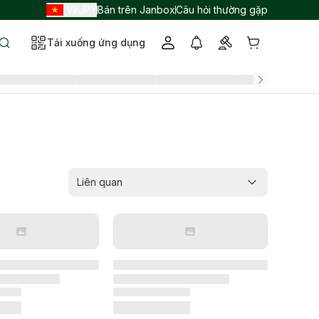
VI
JPY
Bán trên Janbox
Câu hỏi thường gặp
/
/
Tải xuống ứng dụng
Liên quan