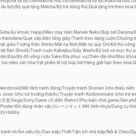
/
Hojicha túi lọc
/
Genmaicha hữu cơ
/
Genmaicha túi lọc
/
Kukicha hữu cơ
 du lịch
/
Bộ quà tặng Matcha
/
Bộ trà dùng thử
/
Quà tặng trà theo mùa
/
Geta
/
Áo khoác Happi
/
Mèo may mắn Maneki Neko
/
Búp bê Daruma
/
o Kamidana
/
Quạt xếp
/
Đèn lồng giấy
/
Tranh treo dạng cuộn
/
Chuông tr
ật giáo
/
Tượng thần Shinto
/
Mặt nạ Noh
/
Mặt nạ quỷ Oni
/
Đồ thủ công 
hật Bản Shodō
/
Tranh cuộn Kakejiku
/
Giấy Washi
/
Bộ bút và mực thư 
cơm
/
Đũa
/
Bộ đồ uống rượu Sake
/
Đĩa phục vụ
/
Chén dĩa nhỏ
/
Móc khóa
 lưu niệm văn hóa
/
Vật phẩm lễ hội búp bê
/
Hàng giới hạn theo mùa
/
Q
 Nendoroid
/
Mô hình hành động
/
Truyện tranh Shonen (cho thiếu niên
h Josei (cho nữ trưởng thành)
/
Truyện tranh Kodomomuke (cho trẻ e
任天堂
/
Sega
/
Sony
/
Game cổ điển (Retro)
/
Phụ kiện chơi game
/
Sản ph
/
Poster
/
Đồ dùng nhân vật
/
ガレージキット
/
Mô hình nhựa
/
Dụng cụ Ho
chí Hobby
 bánh mì
/
Ấm siêu tốc
/
Dao bếp
/
Thớt
/
Tiện ích nhà bếp
/
Nồi & Chảo
/
Dụ