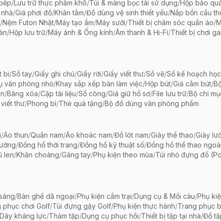
 bếp
/
Lưu trữ thực phẩm khô
/
Túi & màng bọc tái sử dụng
/
Hộp bảo qu
 nhà
/
Giá phơi đồ
/
Khăn tắm
/
Đồ dùng vệ sinh thiết yếu
/
Nắp bồn cầu th
/
Nệm Futon Nhật
/
Máy tạo ẩm
/
Máy sưởi
/
Thiết bị chăm sóc quần áo
/
M
iản
/
Hộp lưu trữ
/
Máy ảnh & Ống kính
/
Âm thanh & Hi-Fi
/
Thiết bị chơi g
t bi
/
Sổ tay
/
Giấy ghi chú
/
Giấy rời
/
Giấy viết thư
/
Sổ vẽ
/
Sổ kế hoạch học
ụ văn phòng nhỏ
/
Khay sắp xếp bàn làm việc
/
Hộp bút
/
Giá cắm bút
/
Bộ
ãn
/
Băng xóa
/
Cặp tài liệu
/
Sổ còng
/
Giá giữ hồ sơ
/
File lưu trữ
/
Bộ chỉ mụ
viết thư
/
Phong bì
/
Thẻ quà tặng
/
Bộ đồ dùng văn phòng phẩm
i
/
Áo thun
/
Quần nam
/
Áo khoác nam
/
Đồ lót nam
/
Giày thể thao
/
Giày lườ
hường
/
Đồng hồ thời trang
/
Đồng hồ kỹ thuật số
/
Đồng hồ thể thao ngoài 
 len
/
Khăn choàng
/
Găng tay
/
Phụ kiện theo mùa
/
Túi nhỏ đựng đồ (P
 sáng
/
Bàn ghế dã ngoại
/
Phụ kiện cắm trại
/
Dụng cụ & Mồi câu
/
Phụ ki
 phục chơi Golf
/
Túi đựng gậy Golf
/
Phụ kiện thực hành
/
Trang phục 
Dây kháng lực
/
Thảm tập
/
Dụng cụ phục hồi
/
Thiết bị tập tại nhà
/
Đồ t