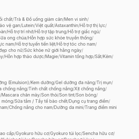
ổi chất
/
Trà & Đồ uống giảm cân
/
Men vi sinh
/
bảo vệ gan
/
Lutein
/
Việt quất
/
Astaxanthin
/
Hỗ trợ thị lực
/
oàn
/
Hỗ trợ trí nhớ
/
Hỗ trợ tập trung
/
Hỗ trợ giấc ngủ
/
Sữa ong chúa
/
Hỗn hợp sức khỏe truyền thống
/
lực nam
/
Hỗ trợ tuyến tiền liệt
/
Hỗ trợ tóc cho nam
/
 đẹp cho nữ
/
Sức khỏe nữ giới hằng ngày
/
ày
/
Hỗn hợp thảo dược
/
Magie
/
Vitamin tổng hợp
/
Sắt
/
Kẽm
/
ng (Emulsion)
/
Kem dưỡng
/
Gel dưỡng đa năng
/
Trị mụn
/
a chống nắng
/
Tinh chất chống nắng
/
Xịt chống nắng
/
/
Mascara chân mày
/
Son thỏi
/
Son tint
/
Son bóng
/
c móng
/
Sữa tắm / Tẩy tế bào chết
/
Dụng cụ trang điểm
/
 nam
/
Chống nắng cho nam
/
Dưỡng da mini
/
Trang điểm mini
ao cấp
/
Gyokuro hữu cơ
/
Gyokuro túi lọc
/
Sencha hữu cơ
/