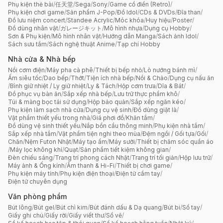
Phụ kiện thẻ bài
/
任天堂
/
Sega
/
Sony
/
Game cổ điển (Retro)
/
Phụ kiện chơi game
/
Sản phẩm J-Pop
/
Đồ Idol
/
CDs & DVDs
/
Đĩa than
/
Đồ lưu niệm concert
/
Standee Acrylic
/
Móc khóa
/
Huy hiệu
/
Poster
/
Đồ dùng nhân vật
/
ガレージキット
/
Mô hình nhựa
/
Dụng cụ Hobby
/
Sơn & Phụ kiện
/
Mô hình nhân vật
/
Hướng dẫn Manga
/
Sách ảnh Idol
/
Sách sưu tầm
/
Sách nghệ thuật Anime
/
Tạp chí Hobby
Nhà cửa & Nhà bếp
Nồi cơm điện
/
Máy pha cà phê
/
Thiết bị bếp nhỏ
/
Lò nướng bánh mì
/
Ấm siêu tốc
/
Dao bếp
/
Thớt
/
Tiện ích nhà bếp
/
Nồi & Chảo
/
Dụng cụ nấu ăn
/
Bình giữ nhiệt / Ly giữ nhiệt
/
Ly & Tách
/
Hộp cơm trưa
/
Dĩa & Bát
/
Đồ phục vụ bàn ăn
/
Sắp xếp nhà bếp
/
Lưu trữ thực phẩm khô
/
Túi & màng bọc tái sử dụng
/
Hộp bảo quản
/
Sắp xếp ngăn kéo
/
Phụ kiện làm sạch nhà cửa
/
Dụng cụ vệ sinh
/
Đồ dùng giặt là
/
Vật phẩm thiết yếu trong nhà
/
Giá phơi đồ
/
Khăn tắm
/
Đồ dùng vệ sinh thiết yếu
/
Nắp bồn cầu thông minh
/
Phụ kiện nhà tắm
/
Sắp xếp nhà tắm
/
Vật phẩm tiện nghi theo mùa
/
Đệm ngồi / Gối tựa
/
Gối
/
Chăn
/
Nệm Futon Nhật
/
Máy tạo ẩm
/
Máy sưởi
/
Thiết bị chăm sóc quần áo
/
Máy lọc không khí
/
Quạt
/
Sản phẩm tiết kiệm không gian
/
Đèn chiếu sáng
/
Trang trí phong cách Nhật
/
Trang trí tối giản
/
Hộp lưu trữ
/
Máy ảnh & Ống kính
/
Âm thanh & Hi-Fi
/
Thiết bị chơi game
/
Phụ kiện máy tính
/
Phụ kiện điện thoại
/
Điện tử cầm tay
/
Điện tử chuyên dụng
Văn phòng phẩm
Bút lông
/
Bút gel
/
Bút chì kim
/
Bút đánh dấu & Dạ quang
/
Bút bi
/
Sổ tay
/
Giấy ghi chú
/
Giấy rời
/
Giấy viết thư
/
Sổ vẽ
/