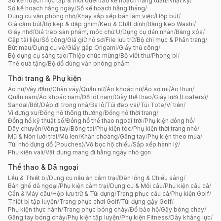
Sổ kế hoạch học tập & thói quen
/
Sổ kế hoạch hằng tuần
/
Nhật ký
/
Sổ kế hoạch hằng ngày
/
Sổ kế hoạch hằng tháng
/
Dụng cụ văn phòng nhỏ
/
Khay sắp xếp bàn làm việc
/
Hộp bút
/
Giá cắm bút
/
Bộ kẹp & dập ghim
/
Keo & Chất dính
/
Băng keo Washi
/
Giấy nhớ
/
Giá treo sản phẩm, móc chữ U
/
Dụng cụ dán nhãn
/
Băng xóa
/
Cặp tài liệu
/
Sổ còng
/
Giá giữ hồ sơ
/
File lưu trữ
/
Bộ chỉ mục & Phân trang
/
Bút màu
/
Dụng cụ vẽ
/
Giấy gấp Origami
/
Giấy thủ công
/
Bộ dụng cụ sáng tạo
/
Thiệp chúc mừng
/
Bộ viết thư
/
Phong bì
/
Thẻ quà tặng
/
Bộ đồ dùng văn phòng phẩm
Thời trang & Phụ kiện
Áo nữ
/
Váy đầm
/
Chân váy
/
Quần nữ
/
Áo khoác nữ
/
Áo sơ mi
/
Áo thun
/
Quần nam
/
Áo khoác nam
/
Đồ lót nam
/
Giày thể thao
/
Giày lười (Loafers)
/
Sandal
/
Bốt
/
Dép đi trong nhà
/
Ba lô
/
Túi đeo vai
/
Túi Tote
/
Ví tiền
/
Ví đựng xu
/
Đồng hồ thông thường
/
Đồng hồ thời trang
/
Đồng hồ kỹ thuật số
/
Đồng hồ thể thao ngoài trời
/
Phụ kiện đồng hồ
/
Dây chuyền
/
Vòng tay
/
Bông tai
/
Phụ kiện tóc
/
Phụ kiện thời trang nhỏ
/
Mũ & Nón lưỡi trai
/
Mũ len
/
Khăn choàng
/
Găng tay
/
Phụ kiện theo mùa
/
Túi nhỏ đựng đồ (Pouches)
/
Vỏ bọc hộ chiếu
/
Sắp xếp hành lý
/
Phụ kiện vali
/
Vật dụng mang đi hằng ngày nhỏ gọn
Thể thao & Dã ngoại
Lều & Thiết bị
/
Dụng cụ nấu ăn cắm trại
/
Đèn lồng & Chiếu sáng
/
Bàn ghế dã ngoại
/
Phụ kiện cắm trại
/
Dụng cụ & Mồi câu
/
Phụ kiện câu cá
/
Cần & Máy câu
/
Hộp lưu trữ & Túi đựng
/
Trang phục câu cá
/
Phụ kiện Golf
/
Thiết bị tập luyện
/
Trang phục chơi Golf
/
Túi đựng gậy Golf
/
Phụ kiện thực hành
/
Trang phục bóng chày
/
Đồ bảo hộ
/
Gậy bóng chày
/
Găng tay bóng chày
/
Phụ kiện tập luyện
/
Phụ kiện Fitness
/
Dây kháng lực
/