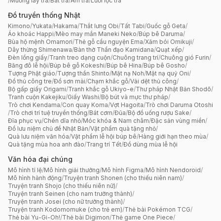
/
Muỗng lấy trà
/
Bát trà
/
Ấm trà
/
Lưới lọc trà
Đồ truyền thống Nhật
Kimono
/
Yukata
/
Hakama
/
Thắt lưng Obi
/
Tất Tabi
/
Guốc gỗ Geta
/
Áo khoác Happi
/
Mèo may mắn Maneki Neko
/
Búp bê Daruma
/
Bùa hộ mệnh Omamori
/
Thẻ gỗ cầu nguyện Ema
/
Xăm bói Omikuji
/
Dây thừng Shimenawa
/
Bàn thờ Thần đạo Kamidana
/
Quạt xếp
/
Đèn lồng giấy
/
Tranh treo dạng cuộn
/
Chuông trang trí
/
Chuông gió Furin
/
Băng đô lễ hội
/
Búp bê gỗ Kokeshi
/
Búp bê Hina
/
Búp bê Gosho
/
Tượng Phật giáo
/
Tượng thần Shinto
/
Mặt nạ Noh
/
Mặt nạ quỷ Oni
/
Đồ thủ công tre
/
Đồ sơn mài
/
Chạm khắc gỗ
/
Vải dệt thủ công
/
Bộ gấp giấy Origami
/
Tranh khắc gỗ Ukiyo-e
/
Thư pháp Nhật Bản Shodō
/
Tranh cuộn Kakejiku
/
Giấy Washi
/
Bộ bút và mực thư pháp
/
Trò chơi Kendama
/
Con quay Koma
/
Vợt Hagoita
/
Trò chơi Daruma Otoshi
/
Trò chơi trí tuệ truyền thống
/
Bát cơm
/
Đũa
/
Bộ đồ uống rượu Sake
/
Đĩa phục vụ
/
Chén dĩa nhỏ
/
Móc khóa & Nam châm
/
Đặc sản vùng miền
/
Đồ lưu niệm chủ đề Nhật Bản
/
Vật phẩm quà tặng nhỏ
/
Quà lưu niệm văn hóa
/
Vật phẩm lễ hội búp bê
/
Hàng giới hạn theo mùa
/
Quà tặng mùa hoa anh đào
/
Trang trí Tết
/
Đồ dùng mùa lễ hội
Văn hóa đại chúng
Mô hình tỉ lệ
/
Mô hình giải thưởng
/
Mô hình Figma
/
Mô hình Nendoroid
/
Mô hình hành động
/
Truyện tranh Shonen (cho thiếu niên nam)
/
Truyện tranh Shojo (cho thiếu niên nữ)
/
Truyện tranh Seinen (cho nam trưởng thành)
/
Truyện tranh Josei (cho nữ trưởng thành)
/
Truyện tranh Kodomomuke (cho trẻ em)
/
Thẻ bài Pokémon TCG
/
Thẻ bài Yu-Gi-Oh!
/
Thẻ bài Digimon
/
Thẻ game One Piece
/