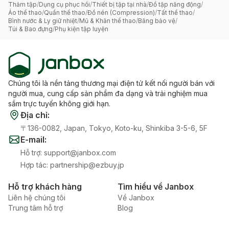
Thảm tập
/
Dụng cụ phục hồi
/
Thiết bị tập tại nhà
/
Đồ tập năng động
/
Áo thể thao
/
Quần thể thao
/
Đồ nén (Compression)
/
Tất thể thao
/
Bình nước & Ly giữ nhiệt
/
Mũ & Khăn thể thao
/
Băng bảo vệ
/
Túi & Bao đựng
/
Phụ kiện tập luyện
Chúng tôi là nền tảng thương mại điện tử kết nối người bán với
người mua, cung cấp sản phẩm đa dạng và trải nghiệm mua
sắm trực tuyến không giới hạn.
Địa chỉ
:
〒136-0082, Japan, Tokyo, Koto-ku, Shinkiba 3-5-6, 5F
E-mail
:
Hỗ trợ
:
support@janbox.com
Hợp tác
:
partnership@ezbuy.jp
Hỗ trợ khách hàng
Tìm hiểu về Janbox
Liên hệ chúng tôi
Về Janbox
Trung tâm hỗ trợ
Blog