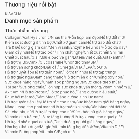
Thương hiệu nổi bật
KISACHA
Danh mục sản phẩm
Thực phẩm bổ sung
Collagen
/
Axit Hyaluronic
/
Nhau thai
/
Hỗn hợp làm đẹp
/
Hỗ trợ đốt mỡ
/
Kiểm soát đường & tinh bột
/
Chất xơ giảm cân
/
Hỗ trợ trao đổi chất
/
Trà & Đồ uống giảm cân
/
Men vi sinh
/
Enzyme tiêu hóa
/
Hỗ trợ dạ dày
/
Giảm đầy hơi
/
Hỗ trợ táo bón
/
Tinh chất nghệ
/
Chiết xuất hến Shijimi
/
Chiết xuất hàu
/
Giải rượu & bảo vệ gan
/
Lutein
/
Việt quất
/
Astaxanthin
/
Hỗ trợ thị lực
/
Canxi
/
Glucosamine
/
Chondroitin
/
MSM
/
Hỗ trợ vận động khớp
/
Dầu cá / Omega
/
DHA / EPA
/
CoQ10
/
Hỗ trợ huyết áp
/
Hỗ trợ tuần hoàn
/
Hỗ trợ trí nhớ
/
Hỗ trợ tập trung
/
Hỗ trợ giấc ngủ
/
Giảm căng thẳng
/
Hỗ trợ miễn dịch
/
Chống oxy hóa
/
Sức khỏe hằng ngày
/
Chăm sóc phòng ngừa
/
Sức khỏe theo mùa
/
Tỏi đen
/
Sữa ong chúa
/
Hỗn hợp sức khỏe truyền thống
/
Vitamin nhóm B
/
Axit Amin
/
Hỗ trợ Protein
/
Hỗ trợ phục hồi
/
Tăng cường hiệu suất
/
Phục hồi mệt mỏi
/
Sâm Maca
/
Tăng cường sinh lực nam
/
Hỗ trợ tuyến tiền liệt
/
Hỗ trợ tóc cho nam
/
Sức khỏe nam giới hằng ngày
/
Năng lượng cho phái mạnh
/
Hỗ trợ trước khi sinh
/
Cân bằng nội tiết tố
/
Sắt cho phụ nữ
/
Hỗ trợ làm đẹp cho nữ
/
Sức khỏe nữ giới hằng ngày
/
Vitamin cho trẻ em
/
Hỗ trợ tăng trưởng
/
Hỗ trợ xương cho người già
/
Hỗ trợ trí nhớ người cao tuổi
/
Dinh dưỡng người già hằng ngày
/
Hỗn hợp thảo dược
/
Magie
/
Vitamin tổng hợp
/
Sắt
/
Kẽm
/
Vitamin D / E
/
Vitamin B tổng hợp
/
Vitamin C
/
Bạch quả