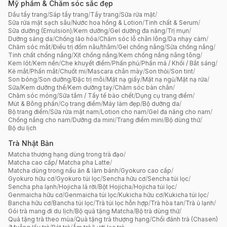
Mỹ phẩm & Chăm sóc sắc đẹp
Dầu tẩy trang
/
Sáp tẩy trang
/
Tẩy trang
/
Sữa rửa mặt
/
Sữa rửa mặt sạch sâu
/
Nước hoa hồng & Lotion
/
Tinh chất & Serum
/
Sữa dưỡng (Emulsion)
/
Kem dưỡng
/
Gel dưỡng đa năng
/
Trị mụn
/
Dưỡng sáng da
/
Chống lão hóa
/
Chăm sóc lỗ chân lông
/
Da nhạy cảm
/
Chăm sóc mắt
/
Điều trị đốm nâu/thâm
/
Gel chống nắng
/
Sữa chống nắng
/
Tinh chất chống nắng
/
Xịt chống nắng
/
Kem chống nắng nâng tông
/
Kem lót
/
Kem nền
/
Che khuyết điểm
/
Phấn phủ
/
Phấn má / Khối / Bắt sáng
/
Kẻ mắt
/
Phấn mắt
/
Chuốt mi
/
Mascara chân mày
/
Son thỏi
/
Son tint
/
Son bóng
/
Son dưỡng
/
Đặc trị môi
/
Mặt nạ giấy
/
Mặt nạ ngủ
/
Mặt nạ rửa
/
Sữa/Kem dưỡng thể
/
Kem dưỡng tay
/
Chăm sóc bàn chân
/
Chăm sóc móng
/
Sữa tắm / Tẩy tế bào chết
/
Dụng cụ trang điểm
/
Mút & Bông phấn
/
Cọ trang điểm
/
Máy làm đẹp
/
Bộ dưỡng da
/
Bộ trang điểm
/
Sữa rửa mặt nam
/
Lotion cho nam
/
Gel đa năng cho nam
/
Chống nắng cho nam
/
Dưỡng da mini
/
Trang điểm mini
/
Bộ dùng thử
/
Bộ du lịch
Trà Nhật Bản
Matcha thượng hạng dùng trong trà đạo
/
Matcha cao cấp/ Matcha pha Latte
/
Matcha dùng trong nấu ăn & làm bánh
/
Gyokuro cao cấp
/
Gyokuro hữu cơ
/
Gyokuro túi lọc
/
Sencha hữu cơ
/
Sencha túi lọc
/
Sencha pha lạnh
/
Hojicha lá rời
/
Bột Hojicha
/
Hojicha túi lọc
/
Genmaicha hữu cơ
/
Genmaicha túi lọc
/
Kukicha hữu cơ
/
Kukicha túi lọc
/
Bancha hữu cơ
/
Bancha túi lọc
/
Trà túi lọc hỗn hợp
/
Trà hòa tan
/
Trà ủ lạnh
/
Gói trà mang đi du lịch
/
Bộ quà tặng Matcha
/
Bộ trà dùng thử
/
Quà tặng trà theo mùa
/
Quà tặng trà thượng hạng
/
Chổi đánh trà (Chasen)