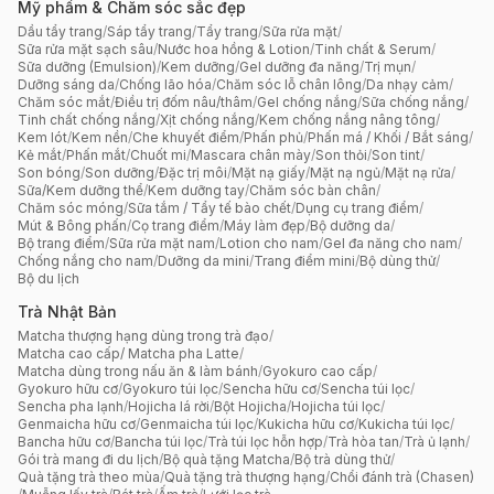
Mỹ phẩm & Chăm sóc sắc đẹp
Dầu tẩy trang
/
Sáp tẩy trang
/
Tẩy trang
/
Sữa rửa mặt
/
Sữa rửa mặt sạch sâu
/
Nước hoa hồng & Lotion
/
Tinh chất & Serum
/
Sữa dưỡng (Emulsion)
/
Kem dưỡng
/
Gel dưỡng đa năng
/
Trị mụn
/
Dưỡng sáng da
/
Chống lão hóa
/
Chăm sóc lỗ chân lông
/
Da nhạy cảm
/
Chăm sóc mắt
/
Điều trị đốm nâu/thâm
/
Gel chống nắng
/
Sữa chống nắng
/
Tinh chất chống nắng
/
Xịt chống nắng
/
Kem chống nắng nâng tông
/
Kem lót
/
Kem nền
/
Che khuyết điểm
/
Phấn phủ
/
Phấn má / Khối / Bắt sáng
/
Kẻ mắt
/
Phấn mắt
/
Chuốt mi
/
Mascara chân mày
/
Son thỏi
/
Son tint
/
Son bóng
/
Son dưỡng
/
Đặc trị môi
/
Mặt nạ giấy
/
Mặt nạ ngủ
/
Mặt nạ rửa
/
Sữa/Kem dưỡng thể
/
Kem dưỡng tay
/
Chăm sóc bàn chân
/
Chăm sóc móng
/
Sữa tắm / Tẩy tế bào chết
/
Dụng cụ trang điểm
/
Mút & Bông phấn
/
Cọ trang điểm
/
Máy làm đẹp
/
Bộ dưỡng da
/
Bộ trang điểm
/
Sữa rửa mặt nam
/
Lotion cho nam
/
Gel đa năng cho nam
/
Chống nắng cho nam
/
Dưỡng da mini
/
Trang điểm mini
/
Bộ dùng thử
/
Bộ du lịch
Trà Nhật Bản
Matcha thượng hạng dùng trong trà đạo
/
Matcha cao cấp/ Matcha pha Latte
/
Matcha dùng trong nấu ăn & làm bánh
/
Gyokuro cao cấp
/
Gyokuro hữu cơ
/
Gyokuro túi lọc
/
Sencha hữu cơ
/
Sencha túi lọc
/
Sencha pha lạnh
/
Hojicha lá rời
/
Bột Hojicha
/
Hojicha túi lọc
/
Genmaicha hữu cơ
/
Genmaicha túi lọc
/
Kukicha hữu cơ
/
Kukicha túi lọc
/
Bancha hữu cơ
/
Bancha túi lọc
/
Trà túi lọc hỗn hợp
/
Trà hòa tan
/
Trà ủ lạnh
/
Gói trà mang đi du lịch
/
Bộ quà tặng Matcha
/
Bộ trà dùng thử
/
Quà tặng trà theo mùa
/
Quà tặng trà thượng hạng
/
Chổi đánh trà (Chasen)