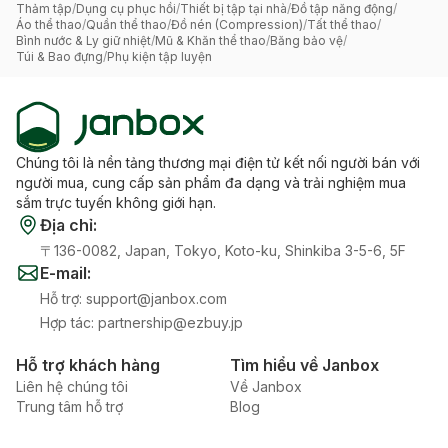
Thảm tập
/
Dụng cụ phục hồi
/
Thiết bị tập tại nhà
/
Đồ tập năng động
/
Áo thể thao
/
Quần thể thao
/
Đồ nén (Compression)
/
Tất thể thao
/
Bình nước & Ly giữ nhiệt
/
Mũ & Khăn thể thao
/
Băng bảo vệ
/
Túi & Bao đựng
/
Phụ kiện tập luyện
Chúng tôi là nền tảng thương mại điện tử kết nối người bán với
người mua, cung cấp sản phẩm đa dạng và trải nghiệm mua
sắm trực tuyến không giới hạn.
Địa chỉ
:
〒136-0082, Japan, Tokyo, Koto-ku, Shinkiba 3-5-6, 5F
E-mail
:
Hỗ trợ
:
support@janbox.com
Hợp tác
:
partnership@ezbuy.jp
Hỗ trợ khách hàng
Tìm hiểu về Janbox
Liên hệ chúng tôi
Về Janbox
Trung tâm hỗ trợ
Blog