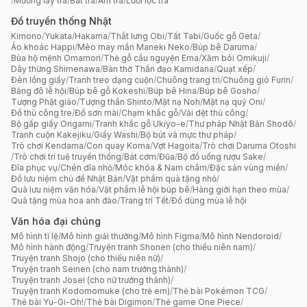
/
Muỗng lấy trà
/
Bát trà
/
Ấm trà
/
Lưới lọc trà
Đồ truyền thống Nhật
Kimono
/
Yukata
/
Hakama
/
Thắt lưng Obi
/
Tất Tabi
/
Guốc gỗ Geta
/
Áo khoác Happi
/
Mèo may mắn Maneki Neko
/
Búp bê Daruma
/
Bùa hộ mệnh Omamori
/
Thẻ gỗ cầu nguyện Ema
/
Xăm bói Omikuji
/
Dây thừng Shimenawa
/
Bàn thờ Thần đạo Kamidana
/
Quạt xếp
/
Đèn lồng giấy
/
Tranh treo dạng cuộn
/
Chuông trang trí
/
Chuông gió Furin
/
Băng đô lễ hội
/
Búp bê gỗ Kokeshi
/
Búp bê Hina
/
Búp bê Gosho
/
Tượng Phật giáo
/
Tượng thần Shinto
/
Mặt nạ Noh
/
Mặt nạ quỷ Oni
/
Đồ thủ công tre
/
Đồ sơn mài
/
Chạm khắc gỗ
/
Vải dệt thủ công
/
Bộ gấp giấy Origami
/
Tranh khắc gỗ Ukiyo-e
/
Thư pháp Nhật Bản Shodō
/
Tranh cuộn Kakejiku
/
Giấy Washi
/
Bộ bút và mực thư pháp
/
Trò chơi Kendama
/
Con quay Koma
/
Vợt Hagoita
/
Trò chơi Daruma Otoshi
/
Trò chơi trí tuệ truyền thống
/
Bát cơm
/
Đũa
/
Bộ đồ uống rượu Sake
/
Đĩa phục vụ
/
Chén dĩa nhỏ
/
Móc khóa & Nam châm
/
Đặc sản vùng miền
/
Đồ lưu niệm chủ đề Nhật Bản
/
Vật phẩm quà tặng nhỏ
/
Quà lưu niệm văn hóa
/
Vật phẩm lễ hội búp bê
/
Hàng giới hạn theo mùa
/
Quà tặng mùa hoa anh đào
/
Trang trí Tết
/
Đồ dùng mùa lễ hội
Văn hóa đại chúng
Mô hình tỉ lệ
/
Mô hình giải thưởng
/
Mô hình Figma
/
Mô hình Nendoroid
/
Mô hình hành động
/
Truyện tranh Shonen (cho thiếu niên nam)
/
Truyện tranh Shojo (cho thiếu niên nữ)
/
Truyện tranh Seinen (cho nam trưởng thành)
/
Truyện tranh Josei (cho nữ trưởng thành)
/
Truyện tranh Kodomomuke (cho trẻ em)
/
Thẻ bài Pokémon TCG
/
Thẻ bài Yu-Gi-Oh!
/
Thẻ bài Digimon
/
Thẻ game One Piece
/