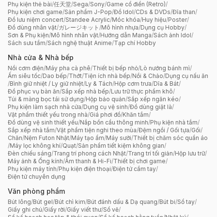
Phụ kiện thẻ bài
/
任天堂
/
Sega
/
Sony
/
Game cổ điển (Retro)
/
Phụ kiện chơi game
/
Sản phẩm J-Pop
/
Đồ Idol
/
CDs & DVDs
/
Đĩa than
/
Đồ lưu niệm concert
/
Standee Acrylic
/
Móc khóa
/
Huy hiệu
/
Poster
/
Đồ dùng nhân vật
/
ガレージキット
/
Mô hình nhựa
/
Dụng cụ Hobby
/
Sơn & Phụ kiện
/
Mô hình nhân vật
/
Hướng dẫn Manga
/
Sách ảnh Idol
/
Sách sưu tầm
/
Sách nghệ thuật Anime
/
Tạp chí Hobby
Nhà cửa & Nhà bếp
Nồi cơm điện
/
Máy pha cà phê
/
Thiết bị bếp nhỏ
/
Lò nướng bánh mì
/
Ấm siêu tốc
/
Dao bếp
/
Thớt
/
Tiện ích nhà bếp
/
Nồi & Chảo
/
Dụng cụ nấu ăn
/
Bình giữ nhiệt / Ly giữ nhiệt
/
Ly & Tách
/
Hộp cơm trưa
/
Dĩa & Bát
/
Đồ phục vụ bàn ăn
/
Sắp xếp nhà bếp
/
Lưu trữ thực phẩm khô
/
Túi & màng bọc tái sử dụng
/
Hộp bảo quản
/
Sắp xếp ngăn kéo
/
Phụ kiện làm sạch nhà cửa
/
Dụng cụ vệ sinh
/
Đồ dùng giặt là
/
Vật phẩm thiết yếu trong nhà
/
Giá phơi đồ
/
Khăn tắm
/
Đồ dùng vệ sinh thiết yếu
/
Nắp bồn cầu thông minh
/
Phụ kiện nhà tắm
/
Sắp xếp nhà tắm
/
Vật phẩm tiện nghi theo mùa
/
Đệm ngồi / Gối tựa
/
Gối
/
Chăn
/
Nệm Futon Nhật
/
Máy tạo ẩm
/
Máy sưởi
/
Thiết bị chăm sóc quần áo
/
Máy lọc không khí
/
Quạt
/
Sản phẩm tiết kiệm không gian
/
Đèn chiếu sáng
/
Trang trí phong cách Nhật
/
Trang trí tối giản
/
Hộp lưu trữ
/
Máy ảnh & Ống kính
/
Âm thanh & Hi-Fi
/
Thiết bị chơi game
/
Phụ kiện máy tính
/
Phụ kiện điện thoại
/
Điện tử cầm tay
/
Điện tử chuyên dụng
Văn phòng phẩm
Bút lông
/
Bút gel
/
Bút chì kim
/
Bút đánh dấu & Dạ quang
/
Bút bi
/
Sổ tay
/
Giấy ghi chú
/
Giấy rời
/
Giấy viết thư
/
Sổ vẽ
/