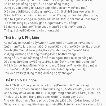
Sổ kế hoạch học tập & thói quen
/
Sổ kế hoạch hằng tuần
/
Nhật ký
/
Sổ kế hoạch hằng ngày
/
Sổ kế hoạch hằng tháng
/
Dụng cụ văn phòng nhỏ
/
Khay sắp xếp bàn làm việc
/
Hộp bút
/
Giá cắm bút
/
Bộ kẹp & dập ghim
/
Keo & Chất dính
/
Băng keo Washi
/
Giấy nhớ
/
Giá treo sản phẩm, móc chữ U
/
Dụng cụ dán nhãn
/
Băng xóa
/
Cặp tài liệu
/
Sổ còng
/
Giá giữ hồ sơ
/
File lưu trữ
/
Bộ chỉ mục & Phân trang
/
Bút màu
/
Dụng cụ vẽ
/
Giấy gấp Origami
/
Giấy thủ công
/
Bộ dụng cụ sáng tạo
/
Thiệp chúc mừng
/
Bộ viết thư
/
Phong bì
/
Thẻ quà tặng
/
Bộ đồ dùng văn phòng phẩm
Thời trang & Phụ kiện
Áo nữ
/
Váy đầm
/
Chân váy
/
Quần nữ
/
Áo khoác nữ
/
Áo sơ mi
/
Áo thun
/
Quần nam
/
Áo khoác nam
/
Đồ lót nam
/
Giày thể thao
/
Giày lười (Loafers)
/
Sandal
/
Bốt
/
Dép đi trong nhà
/
Ba lô
/
Túi đeo vai
/
Túi Tote
/
Ví tiền
/
Ví đựng xu
/
Đồng hồ thông thường
/
Đồng hồ thời trang
/
Đồng hồ kỹ thuật số
/
Đồng hồ thể thao ngoài trời
/
Phụ kiện đồng hồ
/
Dây chuyền
/
Vòng tay
/
Bông tai
/
Phụ kiện tóc
/
Phụ kiện thời trang nhỏ
/
Mũ & Nón lưỡi trai
/
Mũ len
/
Khăn choàng
/
Găng tay
/
Phụ kiện theo mùa
/
Túi nhỏ đựng đồ (Pouches)
/
Vỏ bọc hộ chiếu
/
Sắp xếp hành lý
/
Phụ kiện vali
/
Vật dụng mang đi hằng ngày nhỏ gọn
Thể thao & Dã ngoại
Lều & Thiết bị
/
Dụng cụ nấu ăn cắm trại
/
Đèn lồng & Chiếu sáng
/
Bàn ghế dã ngoại
/
Phụ kiện cắm trại
/
Dụng cụ & Mồi câu
/
Phụ kiện câu cá
/
Cần & Máy câu
/
Hộp lưu trữ & Túi đựng
/
Trang phục câu cá
/
Phụ kiện Golf
/
Thiết bị tập luyện
/
Trang phục chơi Golf
/
Túi đựng gậy Golf
/
Phụ kiện thực hành
/
Trang phục bóng chày
/
Đồ bảo hộ
/
Gậy bóng chày
/
Găng tay bóng chày
/
Phụ kiện tập luyện
/
Phụ kiện Fitness
/
Dây kháng lực
/