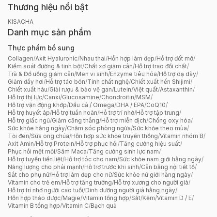
Thương hiệu nổi bật
KISACHA
Danh mục sản phẩm
Thực phẩm bổ sung
Collagen
/
Axit Hyaluronic
/
Nhau thai
/
Hỗn hợp làm đẹp
/
Hỗ trợ đốt mỡ
/
Kiểm soát đường & tinh bột
/
Chất xơ giảm cân
/
Hỗ trợ trao đổi chất
/
Trà & Đồ uống giảm cân
/
Men vi sinh
/
Enzyme tiêu hóa
/
Hỗ trợ dạ dày
/
Giảm đầy hơi
/
Hỗ trợ táo bón
/
Tinh chất nghệ
/
Chiết xuất hến Shijimi
/
Chiết xuất hàu
/
Giải rượu & bảo vệ gan
/
Lutein
/
Việt quất
/
Astaxanthin
/
Hỗ trợ thị lực
/
Canxi
/
Glucosamine
/
Chondroitin
/
MSM
/
Hỗ trợ vận động khớp
/
Dầu cá / Omega
/
DHA / EPA
/
CoQ10
/
Hỗ trợ huyết áp
/
Hỗ trợ tuần hoàn
/
Hỗ trợ trí nhớ
/
Hỗ trợ tập trung
/
Hỗ trợ giấc ngủ
/
Giảm căng thẳng
/
Hỗ trợ miễn dịch
/
Chống oxy hóa
/
Sức khỏe hằng ngày
/
Chăm sóc phòng ngừa
/
Sức khỏe theo mùa
/
Tỏi đen
/
Sữa ong chúa
/
Hỗn hợp sức khỏe truyền thống
/
Vitamin nhóm B
/
Axit Amin
/
Hỗ trợ Protein
/
Hỗ trợ phục hồi
/
Tăng cường hiệu suất
/
Phục hồi mệt mỏi
/
Sâm Maca
/
Tăng cường sinh lực nam
/
Hỗ trợ tuyến tiền liệt
/
Hỗ trợ tóc cho nam
/
Sức khỏe nam giới hằng ngày
/
Năng lượng cho phái mạnh
/
Hỗ trợ trước khi sinh
/
Cân bằng nội tiết tố
/
Sắt cho phụ nữ
/
Hỗ trợ làm đẹp cho nữ
/
Sức khỏe nữ giới hằng ngày
/
Vitamin cho trẻ em
/
Hỗ trợ tăng trưởng
/
Hỗ trợ xương cho người già
/
Hỗ trợ trí nhớ người cao tuổi
/
Dinh dưỡng người già hằng ngày
/
Hỗn hợp thảo dược
/
Magie
/
Vitamin tổng hợp
/
Sắt
/
Kẽm
/
Vitamin D / E
/
Vitamin B tổng hợp
/
Vitamin C
/
Bạch quả