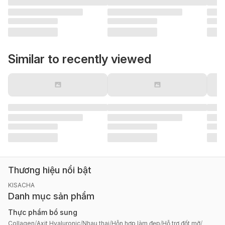
Similar to recently viewed
Thương hiệu nổi bật
KISACHA
Danh mục sản phẩm
Thực phẩm bổ sung
Collagen
/
Axit Hyaluronic
/
Nhau thai
/
Hỗn hợp làm đẹp
/
Hỗ trợ đốt mỡ
/