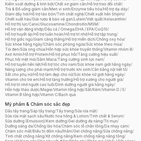
Kiểm soát đường & tinh bột
/
Chất xơ giảm cân
/
Hỗ trợ trao đổi chất
/
Trà & Đồ uống giảm cân
/
Men vi sinh
/
Enzyme tiêu hóa
/
Hỗ trợ dạ dày
/
Giảm đầy hơi
/
Hỗ trợ táo bón
/
Tinh chất nghệ
/
Chiết xuất hến Shijimi
/
Chiết xuất hàu
/
Giải rượu & bảo vệ gan
/
Lutein
/
Việt quất
/
Astaxanthin
/
Hỗ trợ thị lực
/
Canxi
/
Glucosamine
/
Chondroitin
/
MSM
/
Hỗ trợ vận động khớp
/
Dầu cá / Omega
/
DHA / EPA
/
CoQ10
/
Hỗ trợ huyết áp
/
Hỗ trợ tuần hoàn
/
Hỗ trợ trí nhớ
/
Hỗ trợ tập trung
/
Hỗ trợ giấc ngủ
/
Giảm căng thẳng
/
Hỗ trợ miễn dịch
/
Chống oxy hóa
/
Sức khỏe hằng ngày
/
Chăm sóc phòng ngừa
/
Sức khỏe theo mùa
/
Tỏi đen
/
Sữa ong chúa
/
Hỗn hợp sức khỏe truyền thống
/
Vitamin nhóm B
/
Axit Amin
/
Hỗ trợ Protein
/
Hỗ trợ phục hồi
/
Tăng cường hiệu suất
/
Phục hồi mệt mỏi
/
Sâm Maca
/
Tăng cường sinh lực nam
/
Hỗ trợ tuyến tiền liệt
/
Hỗ trợ tóc cho nam
/
Sức khỏe nam giới hằng ngày
/
Năng lượng cho phái mạnh
/
Hỗ trợ trước khi sinh
/
Cân bằng nội tiết tố
/
Sắt cho phụ nữ
/
Hỗ trợ làm đẹp cho nữ
/
Sức khỏe nữ giới hằng ngày
/
Vitamin cho trẻ em
/
Hỗ trợ tăng trưởng
/
Hỗ trợ xương cho người già
/
Hỗ trợ trí nhớ người cao tuổi
/
Dinh dưỡng người già hằng ngày
/
Hỗn hợp thảo dược
/
Magie
/
Vitamin tổng hợp
/
Sắt
/
Kẽm
/
Vitamin D / E
/
Vitamin B tổng hợp
/
Vitamin C
/
Bạch quả
Mỹ phẩm & Chăm sóc sắc đẹp
Dầu tẩy trang
/
Sáp tẩy trang
/
Tẩy trang
/
Sữa rửa mặt
/
Sữa rửa mặt sạch sâu
/
Nước hoa hồng & Lotion
/
Tinh chất & Serum
/
Sữa dưỡng (Emulsion)
/
Kem dưỡng
/
Gel dưỡng đa năng
/
Trị mụn
/
Dưỡng sáng da
/
Chống lão hóa
/
Chăm sóc lỗ chân lông
/
Da nhạy cảm
/
Chăm sóc mắt
/
Điều trị đốm nâu/thâm
/
Gel chống nắng
/
Sữa chống nắng
/
Tinh chất chống nắng
/
Xịt chống nắng
/
Kem chống nắng nâng tông
/