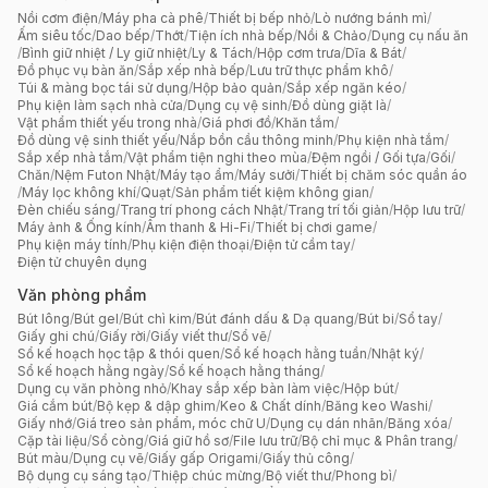
Nồi cơm điện
/
Máy pha cà phê
/
Thiết bị bếp nhỏ
/
Lò nướng bánh mì
/
Ấm siêu tốc
/
Dao bếp
/
Thớt
/
Tiện ích nhà bếp
/
Nồi & Chảo
/
Dụng cụ nấu ăn
/
Bình giữ nhiệt / Ly giữ nhiệt
/
Ly & Tách
/
Hộp cơm trưa
/
Dĩa & Bát
/
Đồ phục vụ bàn ăn
/
Sắp xếp nhà bếp
/
Lưu trữ thực phẩm khô
/
Túi & màng bọc tái sử dụng
/
Hộp bảo quản
/
Sắp xếp ngăn kéo
/
Phụ kiện làm sạch nhà cửa
/
Dụng cụ vệ sinh
/
Đồ dùng giặt là
/
Vật phẩm thiết yếu trong nhà
/
Giá phơi đồ
/
Khăn tắm
/
Đồ dùng vệ sinh thiết yếu
/
Nắp bồn cầu thông minh
/
Phụ kiện nhà tắm
/
Sắp xếp nhà tắm
/
Vật phẩm tiện nghi theo mùa
/
Đệm ngồi / Gối tựa
/
Gối
/
Chăn
/
Nệm Futon Nhật
/
Máy tạo ẩm
/
Máy sưởi
/
Thiết bị chăm sóc quần áo
/
Máy lọc không khí
/
Quạt
/
Sản phẩm tiết kiệm không gian
/
Đèn chiếu sáng
/
Trang trí phong cách Nhật
/
Trang trí tối giản
/
Hộp lưu trữ
/
Máy ảnh & Ống kính
/
Âm thanh & Hi-Fi
/
Thiết bị chơi game
/
Phụ kiện máy tính
/
Phụ kiện điện thoại
/
Điện tử cầm tay
/
Điện tử chuyên dụng
Văn phòng phẩm
Bút lông
/
Bút gel
/
Bút chì kim
/
Bút đánh dấu & Dạ quang
/
Bút bi
/
Sổ tay
/
Giấy ghi chú
/
Giấy rời
/
Giấy viết thư
/
Sổ vẽ
/
Sổ kế hoạch học tập & thói quen
/
Sổ kế hoạch hằng tuần
/
Nhật ký
/
Sổ kế hoạch hằng ngày
/
Sổ kế hoạch hằng tháng
/
Dụng cụ văn phòng nhỏ
/
Khay sắp xếp bàn làm việc
/
Hộp bút
/
Giá cắm bút
/
Bộ kẹp & dập ghim
/
Keo & Chất dính
/
Băng keo Washi
/
Giấy nhớ
/
Giá treo sản phẩm, móc chữ U
/
Dụng cụ dán nhãn
/
Băng xóa
/
Cặp tài liệu
/
Sổ còng
/
Giá giữ hồ sơ
/
File lưu trữ
/
Bộ chỉ mục & Phân trang
/
Bút màu
/
Dụng cụ vẽ
/
Giấy gấp Origami
/
Giấy thủ công
/
Bộ dụng cụ sáng tạo
/
Thiệp chúc mừng
/
Bộ viết thư
/
Phong bì
/