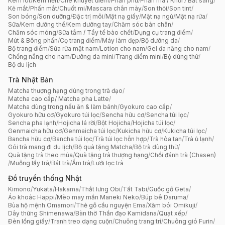
Kem lót
/
Kem nền
/
Che khuyết điểm
/
Phấn phủ
/
Phấn má / Khối / Bắt sáng
/
Kẻ mắt
/
Phấn mắt
/
Chuốt mi
/
Mascara chân mày
/
Son thỏi
/
Son tint
/
Son bóng
/
Son dưỡng
/
Đặc trị môi
/
Mặt nạ giấy
/
Mặt nạ ngủ
/
Mặt nạ rửa
/
Sữa/Kem dưỡng thể
/
Kem dưỡng tay
/
Chăm sóc bàn chân
/
Chăm sóc móng
/
Sữa tắm / Tẩy tế bào chết
/
Dụng cụ trang điểm
/
Mút & Bông phấn
/
Cọ trang điểm
/
Máy làm đẹp
/
Bộ dưỡng da
/
Bộ trang điểm
/
Sữa rửa mặt nam
/
Lotion cho nam
/
Gel đa năng cho nam
/
Chống nắng cho nam
/
Dưỡng da mini
/
Trang điểm mini
/
Bộ dùng thử
/
Bộ du lịch
Trà Nhật Bản
Matcha thượng hạng dùng trong trà đạo
/
Matcha cao cấp/ Matcha pha Latte
/
Matcha dùng trong nấu ăn & làm bánh
/
Gyokuro cao cấp
/
Gyokuro hữu cơ
/
Gyokuro túi lọc
/
Sencha hữu cơ
/
Sencha túi lọc
/
Sencha pha lạnh
/
Hojicha lá rời
/
Bột Hojicha
/
Hojicha túi lọc
/
Genmaicha hữu cơ
/
Genmaicha túi lọc
/
Kukicha hữu cơ
/
Kukicha túi lọc
/
Bancha hữu cơ
/
Bancha túi lọc
/
Trà túi lọc hỗn hợp
/
Trà hòa tan
/
Trà ủ lạnh
/
Gói trà mang đi du lịch
/
Bộ quà tặng Matcha
/
Bộ trà dùng thử
/
Quà tặng trà theo mùa
/
Quà tặng trà thượng hạng
/
Chổi đánh trà (Chasen)
/
Muỗng lấy trà
/
Bát trà
/
Ấm trà
/
Lưới lọc trà
Đồ truyền thống Nhật
Kimono
/
Yukata
/
Hakama
/
Thắt lưng Obi
/
Tất Tabi
/
Guốc gỗ Geta
/
Áo khoác Happi
/
Mèo may mắn Maneki Neko
/
Búp bê Daruma
/
Bùa hộ mệnh Omamori
/
Thẻ gỗ cầu nguyện Ema
/
Xăm bói Omikuji
/
Dây thừng Shimenawa
/
Bàn thờ Thần đạo Kamidana
/
Quạt xếp
/
Đèn lồng giấy
/
Tranh treo dạng cuộn
/
Chuông trang trí
/
Chuông gió Furin
/