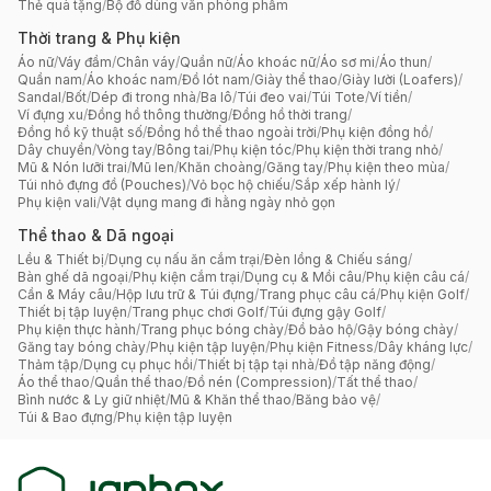
Thẻ quà tặng
/
Bộ đồ dùng văn phòng phẩm
Thời trang & Phụ kiện
Áo nữ
/
Váy đầm
/
Chân váy
/
Quần nữ
/
Áo khoác nữ
/
Áo sơ mi
/
Áo thun
/
Quần nam
/
Áo khoác nam
/
Đồ lót nam
/
Giày thể thao
/
Giày lười (Loafers)
/
Sandal
/
Bốt
/
Dép đi trong nhà
/
Ba lô
/
Túi đeo vai
/
Túi Tote
/
Ví tiền
/
Ví đựng xu
/
Đồng hồ thông thường
/
Đồng hồ thời trang
/
Đồng hồ kỹ thuật số
/
Đồng hồ thể thao ngoài trời
/
Phụ kiện đồng hồ
/
Dây chuyền
/
Vòng tay
/
Bông tai
/
Phụ kiện tóc
/
Phụ kiện thời trang nhỏ
/
Mũ & Nón lưỡi trai
/
Mũ len
/
Khăn choàng
/
Găng tay
/
Phụ kiện theo mùa
/
Túi nhỏ đựng đồ (Pouches)
/
Vỏ bọc hộ chiếu
/
Sắp xếp hành lý
/
Phụ kiện vali
/
Vật dụng mang đi hằng ngày nhỏ gọn
Thể thao & Dã ngoại
Lều & Thiết bị
/
Dụng cụ nấu ăn cắm trại
/
Đèn lồng & Chiếu sáng
/
Bàn ghế dã ngoại
/
Phụ kiện cắm trại
/
Dụng cụ & Mồi câu
/
Phụ kiện câu cá
/
Cần & Máy câu
/
Hộp lưu trữ & Túi đựng
/
Trang phục câu cá
/
Phụ kiện Golf
/
Thiết bị tập luyện
/
Trang phục chơi Golf
/
Túi đựng gậy Golf
/
Phụ kiện thực hành
/
Trang phục bóng chày
/
Đồ bảo hộ
/
Gậy bóng chày
/
Găng tay bóng chày
/
Phụ kiện tập luyện
/
Phụ kiện Fitness
/
Dây kháng lực
/
Thảm tập
/
Dụng cụ phục hồi
/
Thiết bị tập tại nhà
/
Đồ tập năng động
/
Áo thể thao
/
Quần thể thao
/
Đồ nén (Compression)
/
Tất thể thao
/
Bình nước & Ly giữ nhiệt
/
Mũ & Khăn thể thao
/
Băng bảo vệ
/
Túi & Bao đựng
/
Phụ kiện tập luyện