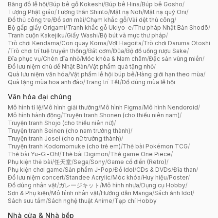
Băng đô lễ hội
/
Búp bê gỗ Kokeshi
/
Búp bê Hina
/
Búp bê Gosho
/
Tượng Phật giáo
/
Tượng thần Shinto
/
Mặt nạ Noh
/
Mặt nạ quỷ Oni
/
Đồ thủ công tre
/
Đồ sơn mài
/
Chạm khắc gỗ
/
Vải dệt thủ công
/
Bộ gấp giấy Origami
/
Tranh khắc gỗ Ukiyo-e
/
Thư pháp Nhật Bản Shodō
/
Tranh cuộn Kakejiku
/
Giấy Washi
/
Bộ bút và mực thư pháp
/
Trò chơi Kendama
/
Con quay Koma
/
Vợt Hagoita
/
Trò chơi Daruma Otoshi
/
Trò chơi trí tuệ truyền thống
/
Bát cơm
/
Đũa
/
Bộ đồ uống rượu Sake
/
Đĩa phục vụ
/
Chén dĩa nhỏ
/
Móc khóa & Nam châm
/
Đặc sản vùng miền
/
Đồ lưu niệm chủ đề Nhật Bản
/
Vật phẩm quà tặng nhỏ
/
Quà lưu niệm văn hóa
/
Vật phẩm lễ hội búp bê
/
Hàng giới hạn theo mùa
/
Quà tặng mùa hoa anh đào
/
Trang trí Tết
/
Đồ dùng mùa lễ hội
Văn hóa đại chúng
Mô hình tỉ lệ
/
Mô hình giải thưởng
/
Mô hình Figma
/
Mô hình Nendoroid
/
Mô hình hành động
/
Truyện tranh Shonen (cho thiếu niên nam)
/
Truyện tranh Shojo (cho thiếu niên nữ)
/
Truyện tranh Seinen (cho nam trưởng thành)
/
Truyện tranh Josei (cho nữ trưởng thành)
/
Truyện tranh Kodomomuke (cho trẻ em)
/
Thẻ bài Pokémon TCG
/
Thẻ bài Yu-Gi-Oh!
/
Thẻ bài Digimon
/
Thẻ game One Piece
/
Phụ kiện thẻ bài
/
任天堂
/
Sega
/
Sony
/
Game cổ điển (Retro)
/
Phụ kiện chơi game
/
Sản phẩm J-Pop
/
Đồ Idol
/
CDs & DVDs
/
Đĩa than
/
Đồ lưu niệm concert
/
Standee Acrylic
/
Móc khóa
/
Huy hiệu
/
Poster
/
Đồ dùng nhân vật
/
ガレージキット
/
Mô hình nhựa
/
Dụng cụ Hobby
/
Sơn & Phụ kiện
/
Mô hình nhân vật
/
Hướng dẫn Manga
/
Sách ảnh Idol
/
Sách sưu tầm
/
Sách nghệ thuật Anime
/
Tạp chí Hobby
Nhà cửa & Nhà bếp