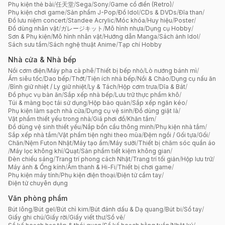
Phụ kiện thẻ bài
/
任天堂
/
Sega
/
Sony
/
Game cổ điển (Retro)
/
Phụ kiện chơi game
/
Sản phẩm J-Pop
/
Đồ Idol
/
CDs & DVDs
/
Đĩa than
/
Đồ lưu niệm concert
/
Standee Acrylic
/
Móc khóa
/
Huy hiệu
/
Poster
/
Đồ dùng nhân vật
/
ガレージキット
/
Mô hình nhựa
/
Dụng cụ Hobby
/
Sơn & Phụ kiện
/
Mô hình nhân vật
/
Hướng dẫn Manga
/
Sách ảnh Idol
/
Sách sưu tầm
/
Sách nghệ thuật Anime
/
Tạp chí Hobby
Nhà cửa & Nhà bếp
Nồi cơm điện
/
Máy pha cà phê
/
Thiết bị bếp nhỏ
/
Lò nướng bánh mì
/
Ấm siêu tốc
/
Dao bếp
/
Thớt
/
Tiện ích nhà bếp
/
Nồi & Chảo
/
Dụng cụ nấu ăn
/
Bình giữ nhiệt / Ly giữ nhiệt
/
Ly & Tách
/
Hộp cơm trưa
/
Dĩa & Bát
/
Đồ phục vụ bàn ăn
/
Sắp xếp nhà bếp
/
Lưu trữ thực phẩm khô
/
Túi & màng bọc tái sử dụng
/
Hộp bảo quản
/
Sắp xếp ngăn kéo
/
Phụ kiện làm sạch nhà cửa
/
Dụng cụ vệ sinh
/
Đồ dùng giặt là
/
Vật phẩm thiết yếu trong nhà
/
Giá phơi đồ
/
Khăn tắm
/
Đồ dùng vệ sinh thiết yếu
/
Nắp bồn cầu thông minh
/
Phụ kiện nhà tắm
/
Sắp xếp nhà tắm
/
Vật phẩm tiện nghi theo mùa
/
Đệm ngồi / Gối tựa
/
Gối
/
Chăn
/
Nệm Futon Nhật
/
Máy tạo ẩm
/
Máy sưởi
/
Thiết bị chăm sóc quần áo
/
Máy lọc không khí
/
Quạt
/
Sản phẩm tiết kiệm không gian
/
Đèn chiếu sáng
/
Trang trí phong cách Nhật
/
Trang trí tối giản
/
Hộp lưu trữ
/
Máy ảnh & Ống kính
/
Âm thanh & Hi-Fi
/
Thiết bị chơi game
/
Phụ kiện máy tính
/
Phụ kiện điện thoại
/
Điện tử cầm tay
/
Điện tử chuyên dụng
Văn phòng phẩm
Bút lông
/
Bút gel
/
Bút chì kim
/
Bút đánh dấu & Dạ quang
/
Bút bi
/
Sổ tay
/
Giấy ghi chú
/
Giấy rời
/
Giấy viết thư
/
Sổ vẽ
/