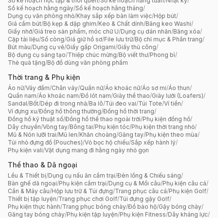
Sổ kế hoạch học tập & thói quen
/
Sổ kế hoạch hằng tuần
/
Nhật ký
/
Sổ kế hoạch hằng ngày
/
Sổ kế hoạch hằng tháng
/
Dụng cụ văn phòng nhỏ
/
Khay sắp xếp bàn làm việc
/
Hộp bút
/
Giá cắm bút
/
Bộ kẹp & dập ghim
/
Keo & Chất dính
/
Băng keo Washi
/
Giấy nhớ
/
Giá treo sản phẩm, móc chữ U
/
Dụng cụ dán nhãn
/
Băng xóa
/
Cặp tài liệu
/
Sổ còng
/
Giá giữ hồ sơ
/
File lưu trữ
/
Bộ chỉ mục & Phân trang
/
Bút màu
/
Dụng cụ vẽ
/
Giấy gấp Origami
/
Giấy thủ công
/
Bộ dụng cụ sáng tạo
/
Thiệp chúc mừng
/
Bộ viết thư
/
Phong bì
/
Thẻ quà tặng
/
Bộ đồ dùng văn phòng phẩm
Thời trang & Phụ kiện
Áo nữ
/
Váy đầm
/
Chân váy
/
Quần nữ
/
Áo khoác nữ
/
Áo sơ mi
/
Áo thun
/
Quần nam
/
Áo khoác nam
/
Đồ lót nam
/
Giày thể thao
/
Giày lười (Loafers)
/
Sandal
/
Bốt
/
Dép đi trong nhà
/
Ba lô
/
Túi đeo vai
/
Túi Tote
/
Ví tiền
/
Ví đựng xu
/
Đồng hồ thông thường
/
Đồng hồ thời trang
/
Đồng hồ kỹ thuật số
/
Đồng hồ thể thao ngoài trời
/
Phụ kiện đồng hồ
/
Dây chuyền
/
Vòng tay
/
Bông tai
/
Phụ kiện tóc
/
Phụ kiện thời trang nhỏ
/
Mũ & Nón lưỡi trai
/
Mũ len
/
Khăn choàng
/
Găng tay
/
Phụ kiện theo mùa
/
Túi nhỏ đựng đồ (Pouches)
/
Vỏ bọc hộ chiếu
/
Sắp xếp hành lý
/
Phụ kiện vali
/
Vật dụng mang đi hằng ngày nhỏ gọn
Thể thao & Dã ngoại
Lều & Thiết bị
/
Dụng cụ nấu ăn cắm trại
/
Đèn lồng & Chiếu sáng
/
Bàn ghế dã ngoại
/
Phụ kiện cắm trại
/
Dụng cụ & Mồi câu
/
Phụ kiện câu cá
/
Cần & Máy câu
/
Hộp lưu trữ & Túi đựng
/
Trang phục câu cá
/
Phụ kiện Golf
/
Thiết bị tập luyện
/
Trang phục chơi Golf
/
Túi đựng gậy Golf
/
Phụ kiện thực hành
/
Trang phục bóng chày
/
Đồ bảo hộ
/
Gậy bóng chày
/
Găng tay bóng chày
/
Phụ kiện tập luyện
/
Phụ kiện Fitness
/
Dây kháng lực
/