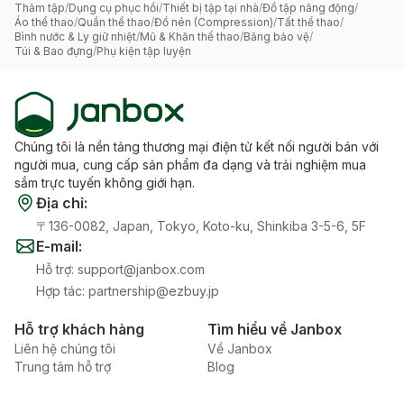
Thảm tập
/
Dụng cụ phục hồi
/
Thiết bị tập tại nhà
/
Đồ tập năng động
/
Áo thể thao
/
Quần thể thao
/
Đồ nén (Compression)
/
Tất thể thao
/
Bình nước & Ly giữ nhiệt
/
Mũ & Khăn thể thao
/
Băng bảo vệ
/
Túi & Bao đựng
/
Phụ kiện tập luyện
Chúng tôi là nền tảng thương mại điện tử kết nối người bán với
người mua, cung cấp sản phẩm đa dạng và trải nghiệm mua
sắm trực tuyến không giới hạn.
Địa chỉ
:
〒136-0082, Japan, Tokyo, Koto-ku, Shinkiba 3-5-6, 5F
E-mail
:
Hỗ trợ
:
support@janbox.com
Hợp tác
:
partnership@ezbuy.jp
Hỗ trợ khách hàng
Tìm hiểu về Janbox
Liên hệ chúng tôi
Về Janbox
Trung tâm hỗ trợ
Blog