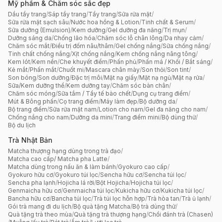
Mỹ phẩm & Chăm sóc sắc đẹp
Dầu tẩy trang
/
Sáp tẩy trang
/
Tẩy trang
/
Sữa rửa mặt
/
Sữa rửa mặt sạch sâu
/
Nước hoa hồng & Lotion
/
Tinh chất & Serum
/
Sữa dưỡng (Emulsion)
/
Kem dưỡng
/
Gel dưỡng đa năng
/
Trị mụn
/
Dưỡng sáng da
/
Chống lão hóa
/
Chăm sóc lỗ chân lông
/
Da nhạy cảm
/
Chăm sóc mắt
/
Điều trị đốm nâu/thâm
/
Gel chống nắng
/
Sữa chống nắng
/
Tinh chất chống nắng
/
Xịt chống nắng
/
Kem chống nắng nâng tông
/
Kem lót
/
Kem nền
/
Che khuyết điểm
/
Phấn phủ
/
Phấn má / Khối / Bắt sáng
/
Kẻ mắt
/
Phấn mắt
/
Chuốt mi
/
Mascara chân mày
/
Son thỏi
/
Son tint
/
Son bóng
/
Son dưỡng
/
Đặc trị môi
/
Mặt nạ giấy
/
Mặt nạ ngủ
/
Mặt nạ rửa
/
Sữa/Kem dưỡng thể
/
Kem dưỡng tay
/
Chăm sóc bàn chân
/
Chăm sóc móng
/
Sữa tắm / Tẩy tế bào chết
/
Dụng cụ trang điểm
/
Mút & Bông phấn
/
Cọ trang điểm
/
Máy làm đẹp
/
Bộ dưỡng da
/
Bộ trang điểm
/
Sữa rửa mặt nam
/
Lotion cho nam
/
Gel đa năng cho nam
/
Chống nắng cho nam
/
Dưỡng da mini
/
Trang điểm mini
/
Bộ dùng thử
/
Bộ du lịch
Trà Nhật Bản
Matcha thượng hạng dùng trong trà đạo
/
Matcha cao cấp/ Matcha pha Latte
/
Matcha dùng trong nấu ăn & làm bánh
/
Gyokuro cao cấp
/
Gyokuro hữu cơ
/
Gyokuro túi lọc
/
Sencha hữu cơ
/
Sencha túi lọc
/
Sencha pha lạnh
/
Hojicha lá rời
/
Bột Hojicha
/
Hojicha túi lọc
/
Genmaicha hữu cơ
/
Genmaicha túi lọc
/
Kukicha hữu cơ
/
Kukicha túi lọc
/
Bancha hữu cơ
/
Bancha túi lọc
/
Trà túi lọc hỗn hợp
/
Trà hòa tan
/
Trà ủ lạnh
/
Gói trà mang đi du lịch
/
Bộ quà tặng Matcha
/
Bộ trà dùng thử
/
Quà tặng trà theo mùa
/
Quà tặng trà thượng hạng
/
Chổi đánh trà (Chasen)