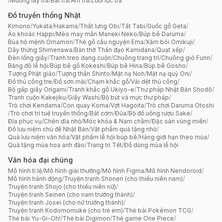
/
Muỗng lấy trà
/
Bát trà
/
Ấm trà
/
Lưới lọc trà
Đồ truyền thống Nhật
Kimono
/
Yukata
/
Hakama
/
Thắt lưng Obi
/
Tất Tabi
/
Guốc gỗ Geta
/
Áo khoác Happi
/
Mèo may mắn Maneki Neko
/
Búp bê Daruma
/
Bùa hộ mệnh Omamori
/
Thẻ gỗ cầu nguyện Ema
/
Xăm bói Omikuji
/
Dây thừng Shimenawa
/
Bàn thờ Thần đạo Kamidana
/
Quạt xếp
/
Đèn lồng giấy
/
Tranh treo dạng cuộn
/
Chuông trang trí
/
Chuông gió Furin
/
Băng đô lễ hội
/
Búp bê gỗ Kokeshi
/
Búp bê Hina
/
Búp bê Gosho
/
Tượng Phật giáo
/
Tượng thần Shinto
/
Mặt nạ Noh
/
Mặt nạ quỷ Oni
/
Đồ thủ công tre
/
Đồ sơn mài
/
Chạm khắc gỗ
/
Vải dệt thủ công
/
Bộ gấp giấy Origami
/
Tranh khắc gỗ Ukiyo-e
/
Thư pháp Nhật Bản Shodō
/
Tranh cuộn Kakejiku
/
Giấy Washi
/
Bộ bút và mực thư pháp
/
Trò chơi Kendama
/
Con quay Koma
/
Vợt Hagoita
/
Trò chơi Daruma Otoshi
/
Trò chơi trí tuệ truyền thống
/
Bát cơm
/
Đũa
/
Bộ đồ uống rượu Sake
/
Đĩa phục vụ
/
Chén dĩa nhỏ
/
Móc khóa & Nam châm
/
Đặc sản vùng miền
/
Đồ lưu niệm chủ đề Nhật Bản
/
Vật phẩm quà tặng nhỏ
/
Quà lưu niệm văn hóa
/
Vật phẩm lễ hội búp bê
/
Hàng giới hạn theo mùa
/
Quà tặng mùa hoa anh đào
/
Trang trí Tết
/
Đồ dùng mùa lễ hội
Văn hóa đại chúng
Mô hình tỉ lệ
/
Mô hình giải thưởng
/
Mô hình Figma
/
Mô hình Nendoroid
/
Mô hình hành động
/
Truyện tranh Shonen (cho thiếu niên nam)
/
Truyện tranh Shojo (cho thiếu niên nữ)
/
Truyện tranh Seinen (cho nam trưởng thành)
/
Truyện tranh Josei (cho nữ trưởng thành)
/
Truyện tranh Kodomomuke (cho trẻ em)
/
Thẻ bài Pokémon TCG
/
Thẻ bài Yu-Gi-Oh!
/
Thẻ bài Digimon
/
Thẻ game One Piece
/