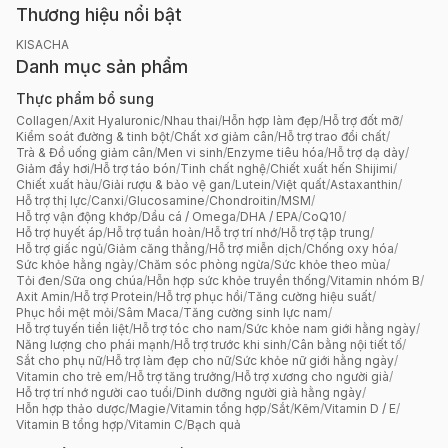
Thương hiệu nổi bật
KISACHA
Danh mục sản phẩm
Thực phẩm bổ sung
Collagen
/
Axit Hyaluronic
/
Nhau thai
/
Hỗn hợp làm đẹp
/
Hỗ trợ đốt mỡ
/
Kiểm soát đường & tinh bột
/
Chất xơ giảm cân
/
Hỗ trợ trao đổi chất
/
Trà & Đồ uống giảm cân
/
Men vi sinh
/
Enzyme tiêu hóa
/
Hỗ trợ dạ dày
/
Giảm đầy hơi
/
Hỗ trợ táo bón
/
Tinh chất nghệ
/
Chiết xuất hến Shijimi
/
Chiết xuất hàu
/
Giải rượu & bảo vệ gan
/
Lutein
/
Việt quất
/
Astaxanthin
/
Hỗ trợ thị lực
/
Canxi
/
Glucosamine
/
Chondroitin
/
MSM
/
Hỗ trợ vận động khớp
/
Dầu cá / Omega
/
DHA / EPA
/
CoQ10
/
Hỗ trợ huyết áp
/
Hỗ trợ tuần hoàn
/
Hỗ trợ trí nhớ
/
Hỗ trợ tập trung
/
Hỗ trợ giấc ngủ
/
Giảm căng thẳng
/
Hỗ trợ miễn dịch
/
Chống oxy hóa
/
Sức khỏe hằng ngày
/
Chăm sóc phòng ngừa
/
Sức khỏe theo mùa
/
Tỏi đen
/
Sữa ong chúa
/
Hỗn hợp sức khỏe truyền thống
/
Vitamin nhóm B
/
Axit Amin
/
Hỗ trợ Protein
/
Hỗ trợ phục hồi
/
Tăng cường hiệu suất
/
Phục hồi mệt mỏi
/
Sâm Maca
/
Tăng cường sinh lực nam
/
Hỗ trợ tuyến tiền liệt
/
Hỗ trợ tóc cho nam
/
Sức khỏe nam giới hằng ngày
/
Năng lượng cho phái mạnh
/
Hỗ trợ trước khi sinh
/
Cân bằng nội tiết tố
/
Sắt cho phụ nữ
/
Hỗ trợ làm đẹp cho nữ
/
Sức khỏe nữ giới hằng ngày
/
Vitamin cho trẻ em
/
Hỗ trợ tăng trưởng
/
Hỗ trợ xương cho người già
/
Hỗ trợ trí nhớ người cao tuổi
/
Dinh dưỡng người già hằng ngày
/
Hỗn hợp thảo dược
/
Magie
/
Vitamin tổng hợp
/
Sắt
/
Kẽm
/
Vitamin D / E
/
Vitamin B tổng hợp
/
Vitamin C
/
Bạch quả