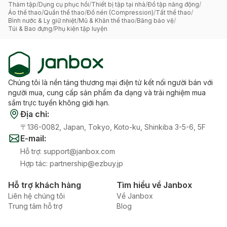
Thảm tập
/
Dụng cụ phục hồi
/
Thiết bị tập tại nhà
/
Đồ tập năng động
/
Áo thể thao
/
Quần thể thao
/
Đồ nén (Compression)
/
Tất thể thao
/
Bình nước & Ly giữ nhiệt
/
Mũ & Khăn thể thao
/
Băng bảo vệ
/
Túi & Bao đựng
/
Phụ kiện tập luyện
Chúng tôi là nền tảng thương mại điện tử kết nối người bán với
người mua, cung cấp sản phẩm đa dạng và trải nghiệm mua
sắm trực tuyến không giới hạn.
Địa chỉ
:
〒136-0082, Japan, Tokyo, Koto-ku, Shinkiba 3-5-6, 5F
E-mail
:
Hỗ trợ
:
support@janbox.com
Hợp tác
:
partnership@ezbuy.jp
Hỗ trợ khách hàng
Tìm hiểu về Janbox
Liên hệ chúng tôi
Về Janbox
Trung tâm hỗ trợ
Blog