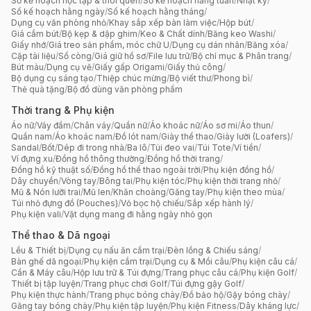
Sổ kế hoạch học tập & thói quen
/
Sổ kế hoạch hằng tuần
/
Nhật ký
/
Sổ kế hoạch hằng ngày
/
Sổ kế hoạch hằng tháng
/
Dụng cụ văn phòng nhỏ
/
Khay sắp xếp bàn làm việc
/
Hộp bút
/
Giá cắm bút
/
Bộ kẹp & dập ghim
/
Keo & Chất dính
/
Băng keo Washi
/
Giấy nhớ
/
Giá treo sản phẩm, móc chữ U
/
Dụng cụ dán nhãn
/
Băng xóa
/
Cặp tài liệu
/
Sổ còng
/
Giá giữ hồ sơ
/
File lưu trữ
/
Bộ chỉ mục & Phân trang
/
Bút màu
/
Dụng cụ vẽ
/
Giấy gấp Origami
/
Giấy thủ công
/
Bộ dụng cụ sáng tạo
/
Thiệp chúc mừng
/
Bộ viết thư
/
Phong bì
/
Thẻ quà tặng
/
Bộ đồ dùng văn phòng phẩm
Thời trang & Phụ kiện
Áo nữ
/
Váy đầm
/
Chân váy
/
Quần nữ
/
Áo khoác nữ
/
Áo sơ mi
/
Áo thun
/
Quần nam
/
Áo khoác nam
/
Đồ lót nam
/
Giày thể thao
/
Giày lười (Loafers)
/
Sandal
/
Bốt
/
Dép đi trong nhà
/
Ba lô
/
Túi đeo vai
/
Túi Tote
/
Ví tiền
/
Ví đựng xu
/
Đồng hồ thông thường
/
Đồng hồ thời trang
/
Đồng hồ kỹ thuật số
/
Đồng hồ thể thao ngoài trời
/
Phụ kiện đồng hồ
/
Dây chuyền
/
Vòng tay
/
Bông tai
/
Phụ kiện tóc
/
Phụ kiện thời trang nhỏ
/
Mũ & Nón lưỡi trai
/
Mũ len
/
Khăn choàng
/
Găng tay
/
Phụ kiện theo mùa
/
Túi nhỏ đựng đồ (Pouches)
/
Vỏ bọc hộ chiếu
/
Sắp xếp hành lý
/
Phụ kiện vali
/
Vật dụng mang đi hằng ngày nhỏ gọn
Thể thao & Dã ngoại
Lều & Thiết bị
/
Dụng cụ nấu ăn cắm trại
/
Đèn lồng & Chiếu sáng
/
Bàn ghế dã ngoại
/
Phụ kiện cắm trại
/
Dụng cụ & Mồi câu
/
Phụ kiện câu cá
/
Cần & Máy câu
/
Hộp lưu trữ & Túi đựng
/
Trang phục câu cá
/
Phụ kiện Golf
/
Thiết bị tập luyện
/
Trang phục chơi Golf
/
Túi đựng gậy Golf
/
Phụ kiện thực hành
/
Trang phục bóng chày
/
Đồ bảo hộ
/
Gậy bóng chày
/
Găng tay bóng chày
/
Phụ kiện tập luyện
/
Phụ kiện Fitness
/
Dây kháng lực
/