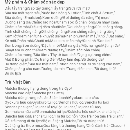
Mỹ phẩm & Chăm sóc sắc đẹp
Dầu tẩy trang
/
Sáp tẩy trang
/
Tẩy trang
/
Sữa rửa mặt
/
Sữa rửa mặt sạch sâu
/
Nước hoa hồng & Lotion
/
Tinh chất & Serum
/
Sữa dưỡng (Emulsion)
/
Kem dưỡng
/
Gel dưỡng đa năng
/
Trị mụn
/
Dưỡng sáng da
/
Chống lão hóa
/
Chăm sóc lỗ chân lông
/
Da nhạy cảm
/
Chăm sóc mắt
/
Điều trị đốm nâu/thâm
/
Gel chống nắng
/
Sữa chống nắng
/
Tinh chất chống nắng
/
Xịt chống nắng
/
Kem chống nắng nâng tông
/
Kem lót
/
Kem nền
/
Che khuyết điểm
/
Phấn phủ
/
Phấn má / Khối / Bắt sáng
/
Kẻ mắt
/
Phấn mắt
/
Chuốt mi
/
Mascara chân mày
/
Son thỏi
/
Son tint
/
Son bóng
/
Son dưỡng
/
Đặc trị môi
/
Mặt nạ giấy
/
Mặt nạ ngủ
/
Mặt nạ rửa
/
Sữa/Kem dưỡng thể
/
Kem dưỡng tay
/
Chăm sóc bàn chân
/
Chăm sóc móng
/
Sữa tắm / Tẩy tế bào chết
/
Dụng cụ trang điểm
/
Mút & Bông phấn
/
Cọ trang điểm
/
Máy làm đẹp
/
Bộ dưỡng da
/
Bộ trang điểm
/
Sữa rửa mặt nam
/
Lotion cho nam
/
Gel đa năng cho nam
/
Chống nắng cho nam
/
Dưỡng da mini
/
Trang điểm mini
/
Bộ dùng thử
/
Bộ du lịch
Trà Nhật Bản
Matcha thượng hạng dùng trong trà đạo
/
Matcha cao cấp/ Matcha pha Latte
/
Matcha dùng trong nấu ăn & làm bánh
/
Gyokuro cao cấp
/
Gyokuro hữu cơ
/
Gyokuro túi lọc
/
Sencha hữu cơ
/
Sencha túi lọc
/
Sencha pha lạnh
/
Hojicha lá rời
/
Bột Hojicha
/
Hojicha túi lọc
/
Genmaicha hữu cơ
/
Genmaicha túi lọc
/
Kukicha hữu cơ
/
Kukicha túi lọc
/
Bancha hữu cơ
/
Bancha túi lọc
/
Trà túi lọc hỗn hợp
/
Trà hòa tan
/
Trà ủ lạnh
/
Gói trà mang đi du lịch
/
Bộ quà tặng Matcha
/
Bộ trà dùng thử
/
Quà tặng trà theo mùa
/
Quà tặng trà thượng hạng
/
Chổi đánh trà (Chasen)