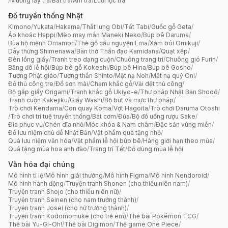
/
Muỗng lấy trà
/
Bát trà
/
Ấm trà
/
Lưới lọc trà
Đồ truyền thống Nhật
Kimono
/
Yukata
/
Hakama
/
Thắt lưng Obi
/
Tất Tabi
/
Guốc gỗ Geta
/
Áo khoác Happi
/
Mèo may mắn Maneki Neko
/
Búp bê Daruma
/
Bùa hộ mệnh Omamori
/
Thẻ gỗ cầu nguyện Ema
/
Xăm bói Omikuji
/
Dây thừng Shimenawa
/
Bàn thờ Thần đạo Kamidana
/
Quạt xếp
/
Đèn lồng giấy
/
Tranh treo dạng cuộn
/
Chuông trang trí
/
Chuông gió Furin
/
Băng đô lễ hội
/
Búp bê gỗ Kokeshi
/
Búp bê Hina
/
Búp bê Gosho
/
Tượng Phật giáo
/
Tượng thần Shinto
/
Mặt nạ Noh
/
Mặt nạ quỷ Oni
/
Đồ thủ công tre
/
Đồ sơn mài
/
Chạm khắc gỗ
/
Vải dệt thủ công
/
Bộ gấp giấy Origami
/
Tranh khắc gỗ Ukiyo-e
/
Thư pháp Nhật Bản Shodō
/
Tranh cuộn Kakejiku
/
Giấy Washi
/
Bộ bút và mực thư pháp
/
Trò chơi Kendama
/
Con quay Koma
/
Vợt Hagoita
/
Trò chơi Daruma Otoshi
/
Trò chơi trí tuệ truyền thống
/
Bát cơm
/
Đũa
/
Bộ đồ uống rượu Sake
/
Đĩa phục vụ
/
Chén dĩa nhỏ
/
Móc khóa & Nam châm
/
Đặc sản vùng miền
/
Đồ lưu niệm chủ đề Nhật Bản
/
Vật phẩm quà tặng nhỏ
/
Quà lưu niệm văn hóa
/
Vật phẩm lễ hội búp bê
/
Hàng giới hạn theo mùa
/
Quà tặng mùa hoa anh đào
/
Trang trí Tết
/
Đồ dùng mùa lễ hội
Văn hóa đại chúng
Mô hình tỉ lệ
/
Mô hình giải thưởng
/
Mô hình Figma
/
Mô hình Nendoroid
/
Mô hình hành động
/
Truyện tranh Shonen (cho thiếu niên nam)
/
Truyện tranh Shojo (cho thiếu niên nữ)
/
Truyện tranh Seinen (cho nam trưởng thành)
/
Truyện tranh Josei (cho nữ trưởng thành)
/
Truyện tranh Kodomomuke (cho trẻ em)
/
Thẻ bài Pokémon TCG
/
Thẻ bài Yu-Gi-Oh!
/
Thẻ bài Digimon
/
Thẻ game One Piece
/