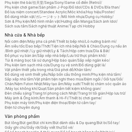
Phụ kiện thẻ bài
/
任天堂
/
Sega
/
Sony
/
Game cổ điển (Retro)
/
Phụ kiện chơi game
/
Sản phẩm J-Pop
/
Đồ Idol
/
CDs & DVDs
/
Đĩa than
/
Đồ lưu niệm concert
/
Standee Acrylic
/
Móc khóa
/
Huy hiệu
/
Poster
/
Đồ dùng nhân vật
/
ガレージキット
/
Mô hình nhựa
/
Dụng cụ Hobby
/
Sơn & Phụ kiện
/
Mô hình nhân vật
/
Hướng dẫn Manga
/
Sách ảnh Idol
/
Sách sưu tầm
/
Sách nghệ thuật Anime
/
Tạp chí Hobby
Nhà cửa & Nhà bếp
Nồi cơm điện
/
Máy pha cà phê
/
Thiết bị bếp nhỏ
/
Lò nướng bánh mì
/
Ấm siêu tốc
/
Dao bếp
/
Thớt
/
Tiện ích nhà bếp
/
Nồi & Chảo
/
Dụng cụ nấu ăn
/
Bình giữ nhiệt / Ly giữ nhiệt
/
Ly & Tách
/
Hộp cơm trưa
/
Dĩa & Bát
/
Đồ phục vụ bàn ăn
/
Sắp xếp nhà bếp
/
Lưu trữ thực phẩm khô
/
Túi & màng bọc tái sử dụng
/
Hộp bảo quản
/
Sắp xếp ngăn kéo
/
Phụ kiện làm sạch nhà cửa
/
Dụng cụ vệ sinh
/
Đồ dùng giặt là
/
Vật phẩm thiết yếu trong nhà
/
Giá phơi đồ
/
Khăn tắm
/
Đồ dùng vệ sinh thiết yếu
/
Nắp bồn cầu thông minh
/
Phụ kiện nhà tắm
/
Sắp xếp nhà tắm
/
Vật phẩm tiện nghi theo mùa
/
Đệm ngồi / Gối tựa
/
Gối
/
Chăn
/
Nệm Futon Nhật
/
Máy tạo ẩm
/
Máy sưởi
/
Thiết bị chăm sóc quần áo
/
Máy lọc không khí
/
Quạt
/
Sản phẩm tiết kiệm không gian
/
Đèn chiếu sáng
/
Trang trí phong cách Nhật
/
Trang trí tối giản
/
Hộp lưu trữ
/
Máy ảnh & Ống kính
/
Âm thanh & Hi-Fi
/
Thiết bị chơi game
/
Phụ kiện máy tính
/
Phụ kiện điện thoại
/
Điện tử cầm tay
/
Điện tử chuyên dụng
Văn phòng phẩm
Bút lông
/
Bút gel
/
Bút chì kim
/
Bút đánh dấu & Dạ quang
/
Bút bi
/
Sổ tay
/
Giấy ghi chú
/
Giấy rời
/
Giấy viết thư
/
Sổ vẽ
/