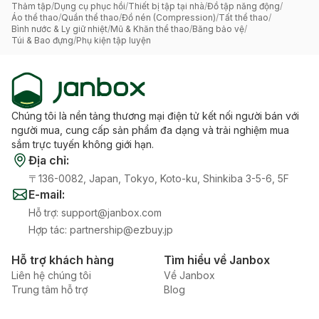
Thảm tập
/
Dụng cụ phục hồi
/
Thiết bị tập tại nhà
/
Đồ tập năng động
/
Áo thể thao
/
Quần thể thao
/
Đồ nén (Compression)
/
Tất thể thao
/
Bình nước & Ly giữ nhiệt
/
Mũ & Khăn thể thao
/
Băng bảo vệ
/
Túi & Bao đựng
/
Phụ kiện tập luyện
Chúng tôi là nền tảng thương mại điện tử kết nối người bán với
người mua, cung cấp sản phẩm đa dạng và trải nghiệm mua
sắm trực tuyến không giới hạn.
Địa chỉ
:
〒136-0082, Japan, Tokyo, Koto-ku, Shinkiba 3-5-6, 5F
E-mail
:
Hỗ trợ
:
support@janbox.com
Hợp tác
:
partnership@ezbuy.jp
Hỗ trợ khách hàng
Tìm hiểu về Janbox
Liên hệ chúng tôi
Về Janbox
Trung tâm hỗ trợ
Blog