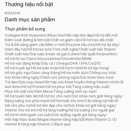
Thương hiệu nổi bật
KISACHA
Danh mục sản phẩm
Thực phẩm bổ sung
Collagen
/
Axit Hyaluronic
/
Nhau thai
/
Hỗn hợp làm đẹp
/
Hỗ trợ đốt mỡ
/
Kiểm soát đường & tinh bột
/
Chất xơ giảm cân
/
Hỗ trợ trao đổi chất
/
Trà & Đồ uống giảm cân
/
Men vi sinh
/
Enzyme tiêu hóa
/
Hỗ trợ dạ dày
/
Giảm đầy hơi
/
Hỗ trợ táo bón
/
Tinh chất nghệ
/
Chiết xuất hến Shijimi
/
Chiết xuất hàu
/
Giải rượu & bảo vệ gan
/
Lutein
/
Việt quất
/
Astaxanthin
/
Hỗ trợ thị lực
/
Canxi
/
Glucosamine
/
Chondroitin
/
MSM
/
Hỗ trợ vận động khớp
/
Dầu cá / Omega
/
DHA / EPA
/
CoQ10
/
Hỗ trợ huyết áp
/
Hỗ trợ tuần hoàn
/
Hỗ trợ trí nhớ
/
Hỗ trợ tập trung
/
Hỗ trợ giấc ngủ
/
Giảm căng thẳng
/
Hỗ trợ miễn dịch
/
Chống oxy hóa
/
Sức khỏe hằng ngày
/
Chăm sóc phòng ngừa
/
Sức khỏe theo mùa
/
Tỏi đen
/
Sữa ong chúa
/
Hỗn hợp sức khỏe truyền thống
/
Vitamin nhóm B
/
Axit Amin
/
Hỗ trợ Protein
/
Hỗ trợ phục hồi
/
Tăng cường hiệu suất
/
Phục hồi mệt mỏi
/
Sâm Maca
/
Tăng cường sinh lực nam
/
Hỗ trợ tuyến tiền liệt
/
Hỗ trợ tóc cho nam
/
Sức khỏe nam giới hằng ngày
/
Năng lượng cho phái mạnh
/
Hỗ trợ trước khi sinh
/
Cân bằng nội tiết tố
/
Sắt cho phụ nữ
/
Hỗ trợ làm đẹp cho nữ
/
Sức khỏe nữ giới hằng ngày
/
Vitamin cho trẻ em
/
Hỗ trợ tăng trưởng
/
Hỗ trợ xương cho người già
/
Hỗ trợ trí nhớ người cao tuổi
/
Dinh dưỡng người già hằng ngày
/
Hỗn hợp thảo dược
/
Magie
/
Vitamin tổng hợp
/
Sắt
/
Kẽm
/
Vitamin D / E
/
Vitamin B tổng hợp
/
Vitamin C
/
Bạch quả