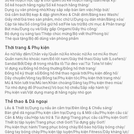
Sổ kế hoạch học tập & thói quen
/
Sổ kế hoạch hằng tuần
/
Nhật ký
/
Sổ kế hoạch hằng ngày
/
Sổ kế hoạch hằng tháng
/
Dụng cụ văn phòng nhỏ
/
Khay sắp xếp bàn làm việc
/
Hộp bút
/
Giá cắm bút
/
Bộ kẹp & dập ghim
/
Keo & Chất dính
/
Băng keo Washi
/
Giấy nhớ
/
Giá treo sản phẩm, móc chữ U
/
Dụng cụ dán nhãn
/
Băng xóa
/
Cặp tài liệu
/
Sổ còng
/
Giá giữ hồ sơ
/
File lưu trữ
/
Bộ chỉ mục & Phân trang
/
Bút màu
/
Dụng cụ vẽ
/
Giấy gấp Origami
/
Giấy thủ công
/
Bộ dụng cụ sáng tạo
/
Thiệp chúc mừng
/
Bộ viết thư
/
Phong bì
/
Thẻ quà tặng
/
Bộ đồ dùng văn phòng phẩm
Thời trang & Phụ kiện
Áo nữ
/
Váy đầm
/
Chân váy
/
Quần nữ
/
Áo khoác nữ
/
Áo sơ mi
/
Áo thun
/
Quần nam
/
Áo khoác nam
/
Đồ lót nam
/
Giày thể thao
/
Giày lười (Loafers)
/
Sandal
/
Bốt
/
Dép đi trong nhà
/
Ba lô
/
Túi đeo vai
/
Túi Tote
/
Ví tiền
/
Ví đựng xu
/
Đồng hồ thông thường
/
Đồng hồ thời trang
/
Đồng hồ kỹ thuật số
/
Đồng hồ thể thao ngoài trời
/
Phụ kiện đồng hồ
/
Dây chuyền
/
Vòng tay
/
Bông tai
/
Phụ kiện tóc
/
Phụ kiện thời trang nhỏ
/
Mũ & Nón lưỡi trai
/
Mũ len
/
Khăn choàng
/
Găng tay
/
Phụ kiện theo mùa
/
Túi nhỏ đựng đồ (Pouches)
/
Vỏ bọc hộ chiếu
/
Sắp xếp hành lý
/
Phụ kiện vali
/
Vật dụng mang đi hằng ngày nhỏ gọn
Thể thao & Dã ngoại
Lều & Thiết bị
/
Dụng cụ nấu ăn cắm trại
/
Đèn lồng & Chiếu sáng
/
Bàn ghế dã ngoại
/
Phụ kiện cắm trại
/
Dụng cụ & Mồi câu
/
Phụ kiện câu cá
/
Cần & Máy câu
/
Hộp lưu trữ & Túi đựng
/
Trang phục câu cá
/
Phụ kiện Golf
/
Thiết bị tập luyện
/
Trang phục chơi Golf
/
Túi đựng gậy Golf
/
Phụ kiện thực hành
/
Trang phục bóng chày
/
Đồ bảo hộ
/
Gậy bóng chày
/
Găng tay bóng chày
/
Phụ kiện tập luyện
/
Phụ kiện Fitness
/
Dây kháng lực
/