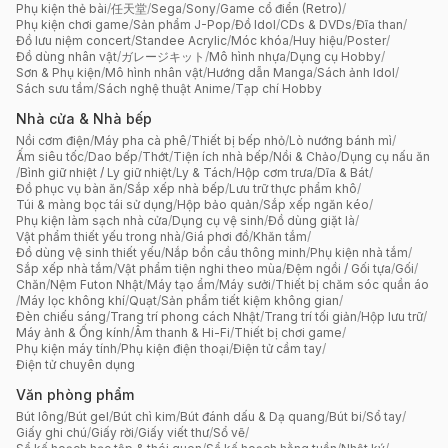
Phụ kiện thẻ bài
/
任天堂
/
Sega
/
Sony
/
Game cổ điển (Retro)
/
Phụ kiện chơi game
/
Sản phẩm J-Pop
/
Đồ Idol
/
CDs & DVDs
/
Đĩa than
/
Đồ lưu niệm concert
/
Standee Acrylic
/
Móc khóa
/
Huy hiệu
/
Poster
/
Đồ dùng nhân vật
/
ガレージキット
/
Mô hình nhựa
/
Dụng cụ Hobby
/
Sơn & Phụ kiện
/
Mô hình nhân vật
/
Hướng dẫn Manga
/
Sách ảnh Idol
/
Sách sưu tầm
/
Sách nghệ thuật Anime
/
Tạp chí Hobby
Nhà cửa & Nhà bếp
Nồi cơm điện
/
Máy pha cà phê
/
Thiết bị bếp nhỏ
/
Lò nướng bánh mì
/
Ấm siêu tốc
/
Dao bếp
/
Thớt
/
Tiện ích nhà bếp
/
Nồi & Chảo
/
Dụng cụ nấu ăn
/
Bình giữ nhiệt / Ly giữ nhiệt
/
Ly & Tách
/
Hộp cơm trưa
/
Dĩa & Bát
/
Đồ phục vụ bàn ăn
/
Sắp xếp nhà bếp
/
Lưu trữ thực phẩm khô
/
Túi & màng bọc tái sử dụng
/
Hộp bảo quản
/
Sắp xếp ngăn kéo
/
Phụ kiện làm sạch nhà cửa
/
Dụng cụ vệ sinh
/
Đồ dùng giặt là
/
Vật phẩm thiết yếu trong nhà
/
Giá phơi đồ
/
Khăn tắm
/
Đồ dùng vệ sinh thiết yếu
/
Nắp bồn cầu thông minh
/
Phụ kiện nhà tắm
/
Sắp xếp nhà tắm
/
Vật phẩm tiện nghi theo mùa
/
Đệm ngồi / Gối tựa
/
Gối
/
Chăn
/
Nệm Futon Nhật
/
Máy tạo ẩm
/
Máy sưởi
/
Thiết bị chăm sóc quần áo
/
Máy lọc không khí
/
Quạt
/
Sản phẩm tiết kiệm không gian
/
Đèn chiếu sáng
/
Trang trí phong cách Nhật
/
Trang trí tối giản
/
Hộp lưu trữ
/
Máy ảnh & Ống kính
/
Âm thanh & Hi-Fi
/
Thiết bị chơi game
/
Phụ kiện máy tính
/
Phụ kiện điện thoại
/
Điện tử cầm tay
/
Điện tử chuyên dụng
Văn phòng phẩm
Bút lông
/
Bút gel
/
Bút chì kim
/
Bút đánh dấu & Dạ quang
/
Bút bi
/
Sổ tay
/
Giấy ghi chú
/
Giấy rời
/
Giấy viết thư
/
Sổ vẽ
/