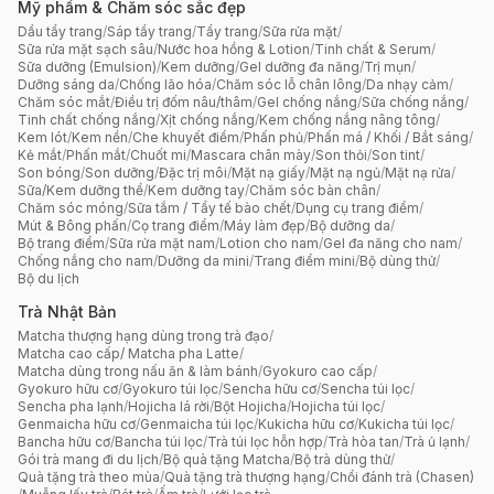
Mỹ phẩm & Chăm sóc sắc đẹp
Dầu tẩy trang
/
Sáp tẩy trang
/
Tẩy trang
/
Sữa rửa mặt
/
Sữa rửa mặt sạch sâu
/
Nước hoa hồng & Lotion
/
Tinh chất & Serum
/
Sữa dưỡng (Emulsion)
/
Kem dưỡng
/
Gel dưỡng đa năng
/
Trị mụn
/
Dưỡng sáng da
/
Chống lão hóa
/
Chăm sóc lỗ chân lông
/
Da nhạy cảm
/
Chăm sóc mắt
/
Điều trị đốm nâu/thâm
/
Gel chống nắng
/
Sữa chống nắng
/
Tinh chất chống nắng
/
Xịt chống nắng
/
Kem chống nắng nâng tông
/
Kem lót
/
Kem nền
/
Che khuyết điểm
/
Phấn phủ
/
Phấn má / Khối / Bắt sáng
/
Kẻ mắt
/
Phấn mắt
/
Chuốt mi
/
Mascara chân mày
/
Son thỏi
/
Son tint
/
Son bóng
/
Son dưỡng
/
Đặc trị môi
/
Mặt nạ giấy
/
Mặt nạ ngủ
/
Mặt nạ rửa
/
Sữa/Kem dưỡng thể
/
Kem dưỡng tay
/
Chăm sóc bàn chân
/
Chăm sóc móng
/
Sữa tắm / Tẩy tế bào chết
/
Dụng cụ trang điểm
/
Mút & Bông phấn
/
Cọ trang điểm
/
Máy làm đẹp
/
Bộ dưỡng da
/
Bộ trang điểm
/
Sữa rửa mặt nam
/
Lotion cho nam
/
Gel đa năng cho nam
/
Chống nắng cho nam
/
Dưỡng da mini
/
Trang điểm mini
/
Bộ dùng thử
/
Bộ du lịch
Trà Nhật Bản
Matcha thượng hạng dùng trong trà đạo
/
Matcha cao cấp/ Matcha pha Latte
/
Matcha dùng trong nấu ăn & làm bánh
/
Gyokuro cao cấp
/
Gyokuro hữu cơ
/
Gyokuro túi lọc
/
Sencha hữu cơ
/
Sencha túi lọc
/
Sencha pha lạnh
/
Hojicha lá rời
/
Bột Hojicha
/
Hojicha túi lọc
/
Genmaicha hữu cơ
/
Genmaicha túi lọc
/
Kukicha hữu cơ
/
Kukicha túi lọc
/
Bancha hữu cơ
/
Bancha túi lọc
/
Trà túi lọc hỗn hợp
/
Trà hòa tan
/
Trà ủ lạnh
/
Gói trà mang đi du lịch
/
Bộ quà tặng Matcha
/
Bộ trà dùng thử
/
Quà tặng trà theo mùa
/
Quà tặng trà thượng hạng
/
Chổi đánh trà (Chasen)