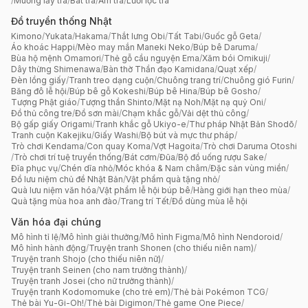
/
Muỗng lấy trà
/
Bát trà
/
Ấm trà
/
Lưới lọc trà
Đồ truyền thống Nhật
Kimono
/
Yukata
/
Hakama
/
Thắt lưng Obi
/
Tất Tabi
/
Guốc gỗ Geta
/
Áo khoác Happi
/
Mèo may mắn Maneki Neko
/
Búp bê Daruma
/
Bùa hộ mệnh Omamori
/
Thẻ gỗ cầu nguyện Ema
/
Xăm bói Omikuji
/
Dây thừng Shimenawa
/
Bàn thờ Thần đạo Kamidana
/
Quạt xếp
/
Đèn lồng giấy
/
Tranh treo dạng cuộn
/
Chuông trang trí
/
Chuông gió Furin
/
Băng đô lễ hội
/
Búp bê gỗ Kokeshi
/
Búp bê Hina
/
Búp bê Gosho
/
Tượng Phật giáo
/
Tượng thần Shinto
/
Mặt nạ Noh
/
Mặt nạ quỷ Oni
/
Đồ thủ công tre
/
Đồ sơn mài
/
Chạm khắc gỗ
/
Vải dệt thủ công
/
Bộ gấp giấy Origami
/
Tranh khắc gỗ Ukiyo-e
/
Thư pháp Nhật Bản Shodō
/
Tranh cuộn Kakejiku
/
Giấy Washi
/
Bộ bút và mực thư pháp
/
Trò chơi Kendama
/
Con quay Koma
/
Vợt Hagoita
/
Trò chơi Daruma Otoshi
/
Trò chơi trí tuệ truyền thống
/
Bát cơm
/
Đũa
/
Bộ đồ uống rượu Sake
/
Đĩa phục vụ
/
Chén dĩa nhỏ
/
Móc khóa & Nam châm
/
Đặc sản vùng miền
/
Đồ lưu niệm chủ đề Nhật Bản
/
Vật phẩm quà tặng nhỏ
/
Quà lưu niệm văn hóa
/
Vật phẩm lễ hội búp bê
/
Hàng giới hạn theo mùa
/
Quà tặng mùa hoa anh đào
/
Trang trí Tết
/
Đồ dùng mùa lễ hội
Văn hóa đại chúng
Mô hình tỉ lệ
/
Mô hình giải thưởng
/
Mô hình Figma
/
Mô hình Nendoroid
/
Mô hình hành động
/
Truyện tranh Shonen (cho thiếu niên nam)
/
Truyện tranh Shojo (cho thiếu niên nữ)
/
Truyện tranh Seinen (cho nam trưởng thành)
/
Truyện tranh Josei (cho nữ trưởng thành)
/
Truyện tranh Kodomomuke (cho trẻ em)
/
Thẻ bài Pokémon TCG
/
Thẻ bài Yu-Gi-Oh!
/
Thẻ bài Digimon
/
Thẻ game One Piece
/